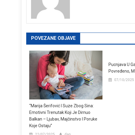
POVEZANE OBJAVE
Pucnjava U Ga
Povređeno, M
07/10/2025
“Marija Šerifović I Suze Zbog Sina:
Emotivni Trenutak Koji Je Dirnuo
Balkan – Ljubav, Majčinstvo I Poruke
Koje Ostaju”
22/07/2025
dan