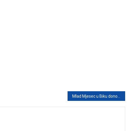
Mlad Mjesec u Biku donosi novac: Ova 4 znaka mogu profitirati do 23. maja