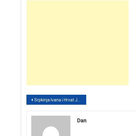
Post
Srpkinja Ivana i Hrvat Josip rekli sudbonosno “da” u Beogradu: Snimak sa svadbe dirnuo region
navigation
Dan