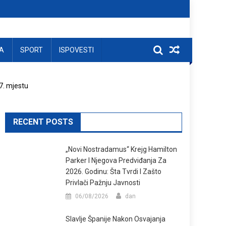
A
SPORT
ISPOVESTI
7. mjestu
RECENT POSTS
„Novi Nostradamus“ Krejg Hamilton
Parker I Njegova Predviđanja Za
2026. Godinu: Šta Tvrdi I Zašto
Privlači Pažnju Javnosti
06/08/2026
dan
Slavlje Španije Nakon Osvajanja