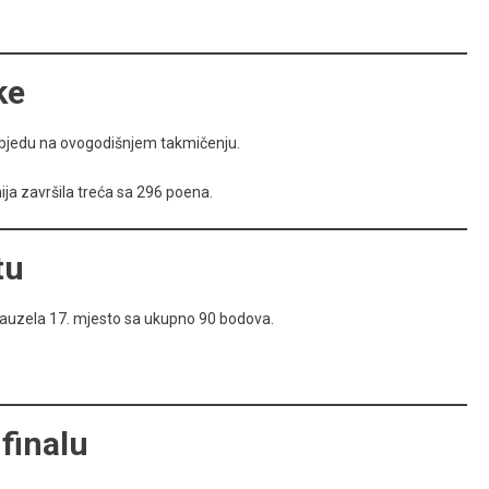
ke
pobjedu na ovogodišnjem takmičenju.
ija završila treća sa 296 poena.
tu
je zauzela 17. mjesto sa ukupno 90 bodova.
 finalu