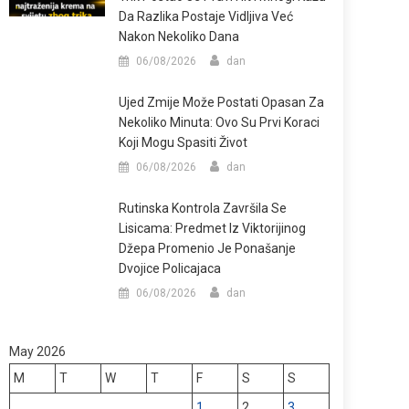
Da Razlika Postaje Vidljiva Već
Nakon Nekoliko Dana
06/08/2026
dan
Ujed Zmije Može Postati Opasan Za
Nekoliko Minuta: Ovo Su Prvi Koraci
Koji Mogu Spasiti Život
06/08/2026
dan
Rutinska Kontrola Završila Se
Lisicama: Predmet Iz Viktorijinog
Džepa Promenio Je Ponašanje
Dvojice Policajaca
06/08/2026
dan
May 2026
M
T
W
T
F
S
S
1
2
3