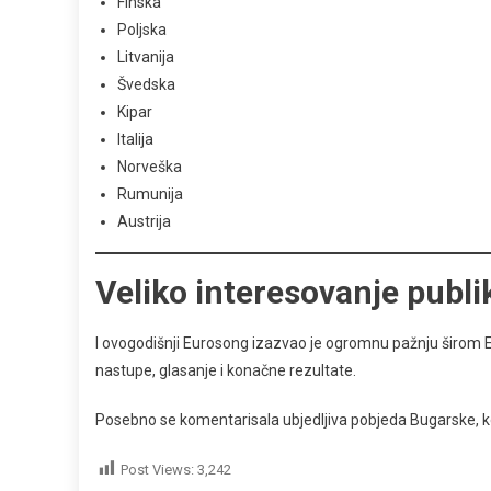
Finska
Poljska
Litvanija
Švedska
Kipar
Italija
Norveška
Rumunija
Austrija
Veliko interesovanje publi
I ovogodišnji Eurosong izazvao je ogromnu pažnju širom E
nastupe, glasanje i konačne rezultate.
Posebno se komentarisala ubjedljiva pobjeda Bugarske, koja
Post Views:
3,242