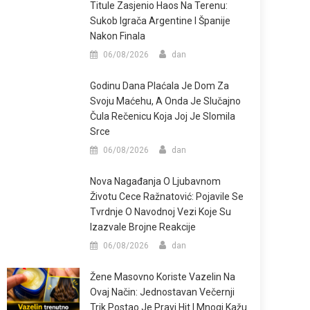
Titule Zasjenio Haos Na Terenu:
Sukob Igrača Argentine I Španije
Nakon Finala
06/08/2026
dan
Godinu Dana Plaćala Je Dom Za
Svoju Maćehu, A Onda Je Slučajno
Čula Rečenicu Koja Joj Je Slomila
Srce
06/08/2026
dan
Nova Nagađanja O Ljubavnom
Životu Cece Ražnatović: Pojavile Se
Tvrdnje O Navodnoj Vezi Koje Su
Izazvale Brojne Reakcije
06/08/2026
dan
Žene Masovno Koriste Vazelin Na
Ovaj Način: Jednostavan Večernji
Trik Postao Je Pravi Hit I Mnogi Kažu