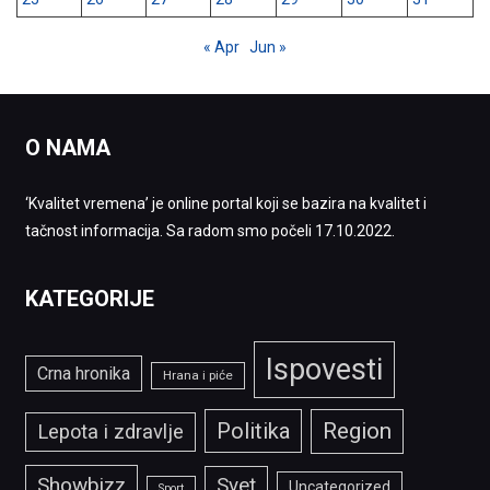
« Apr
Jun »
O NAMA
‘Kvalitet vremena’ je online portal koji se bazira na kvalitet i
tačnost informacija. Sa radom smo počeli 17.10.2022.
KATEGORIJE
Ispovesti
Crna hronika
Hrana i piće
Politika
Region
Lepota i zdravlje
Showbizz
Svet
Uncategorized
Sport