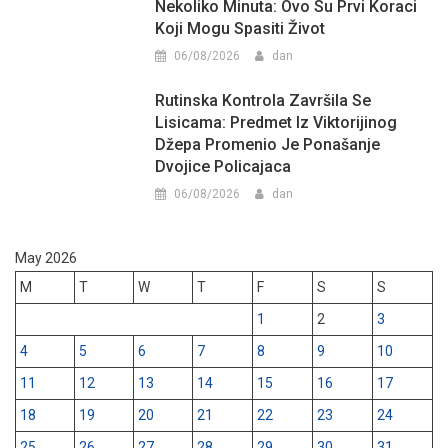
Nekoliko Minuta: Ovo Su Prvi Koraci
Koji Mogu Spasiti Život
06/08/2026
dan
Rutinska Kontrola Završila Se
Lisicama: Predmet Iz Viktorijinog
Džepa Promenio Je Ponašanje
Dvojice Policajaca
06/08/2026
dan
May 2026
M
T
W
T
F
S
S
1
2
3
4
5
6
7
8
9
10
11
12
13
14
15
16
17
18
19
20
21
22
23
24
25
26
27
28
29
30
31