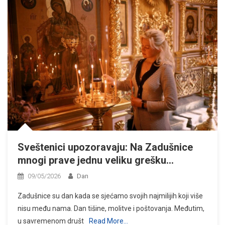
Sveštenici upozoravaju: Na Zadušnice
mnogi prave jednu veliku grešku…
09/05/2026
Dan
Zadušnice su dan kada se sjećamo svojih najmilijih koji više
nisu među nama. Dan tišine, molitve i poštovanja. Međutim,
u savremenom društ
Read More…