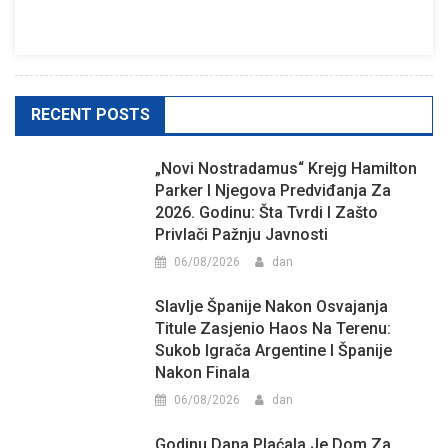
RECENT POSTS
„Novi Nostradamus“ Krejg Hamilton
Parker I Njegova Predviđanja Za
2026. Godinu: Šta Tvrdi I Zašto
Privlači Pažnju Javnosti
06/08/2026
dan
Slavlje Španije Nakon Osvajanja
Titule Zasjenio Haos Na Terenu:
Sukob Igrača Argentine I Španije
Nakon Finala
06/08/2026
dan
Godinu Dana Plaćala Je Dom Za