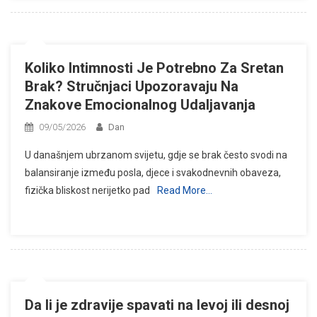
Koliko Intimnosti Je Potrebno Za Sretan
Brak? Stručnjaci Upozoravaju Na
Znakove Emocionalnog Udaljavanja
09/05/2026
Dan
U današnjem ubrzanom svijetu, gdje se brak često svodi na
balansiranje između posla, djece i svakodnevnih obaveza,
fizička bliskost nerijetko pad
Read More…
Da li je zdravije spavati na levoj ili desnoj