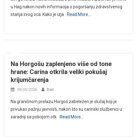
u Hag nakon novih informacija o pogoršanju zdravstvenog
stanja svog oca. Kako je izja
Read More…
Na Horgošu zaplenjeno više od tone
hrane: Carina otkrila veliki pokušaj
krijumčarenja
09/05/2026
Dan
Na graničnom prelazu Horgoš zabeležen je slučaj koji je
privukao pažnju javnosti, nakon što su carinski službenici u
saradnji sa policijom otk
Read More…