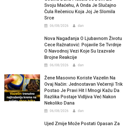
Svoju Maćehu, A Onda Je Slučajno
Čula Rečenicu Koja Joj Je Slomila
Srce
06/08/2026
dan
Nova Nagađanja O Ljubavnom Životu
Cece Ražnatović: Pojavile Se Tvrdnje
O Navodnoj Vezi Koje Su Izazvale
Brojne Reakcije
06/08/2026
dan
Žene Masovno Koriste Vazelin Na
Ovaj Način: Jednostavan Večernji Trik
Postao Je Pravi Hit I Mnogi Kažu Da
Razlika Postaje Vidljiva Već Nakon
Nekoliko Dana
06/08/2026
dan
Ujed Zmije Može Postati Opasan Za