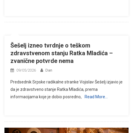
Šešelj izneo tvrdnje o teškom
zdravstvenom stanju Ratka Mladića –
zvanične potvrde nema
09/05/2026
Dan
Predsednik Srpske radikalne stranke Vojislav Šešelj izjavio je
da je zdravstveno stanje Ratka Mladića, prema
informacijama koje je dobio posredno,
Read More…