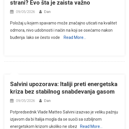
strani? Evo šta je zaista važno
09/05/2026
Dan
Položaj u kojem spavamo može značajno uticati na kvalitet
odmora, nivo udobnosti i način na koji se osećamo nakon
buđenja. Iako se često vode
Read More…
Salvini upozorava: Italiji preti energetska
kriza bez stabilnog snabdevanja gasom
09/05/2026
Dan
Potpredsednik Vlade Matteo Salvini izazvao je veliku pažnju
izjavom da bi Italija mogla da se suoči sa ozbiljnom
energetskom krizom ukoliko ne obez
Read More…