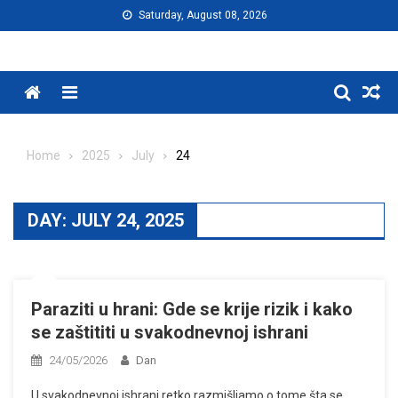
Skip
Saturday, August 08, 2026
to
content
Menu
Home
2025
July
24
DAY:
JULY 24, 2025
Paraziti u hrani: Gde se krije rizik i kako
se zaštititi u svakodnevnoj ishrani
24/05/2026
Dan
U svakodnevnoj ishrani retko razmišljamo o tome šta se