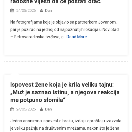
radosne vijesti da će postati otac.
24/05/2026
Dan
Na fotografijama koje je objavio sa partnerkom Jovanom,
par je pozirao na jednoj od najpoznatijih lokacija u Novi Sad
– Petrovaradinska tvrđava, g
Read More…
Ispovest žene koja je krila veliku tajnu:
„Muž je saznao istinu, a njegova reakcija
me potpuno slomila“
24/05/2026
Dan
Jedna anonimna ispovest o braku, izdaji i oproštaju izazvala
je veliku pažnju na društvenim mrežama, nakon što je žena