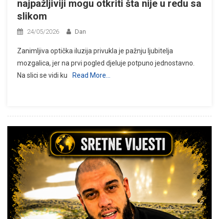
najpažljiviji mogu otkriti šta nije u redu sa
slikom
24/05/2026
Dan
Zanimljiva optička iluzija privukla je pažnju ljubitelja
mozgalica, jer na prvi pogled djeluje potpuno jednostavno.
Na slici se vidi ku
Read More…