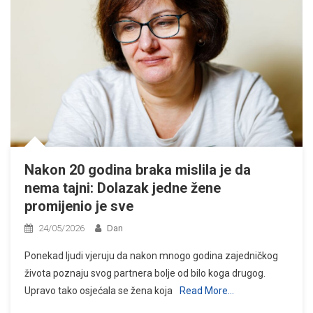
Nakon 20 godina braka mislila je da
nema tajni: Dolazak jedne žene
promijenio je sve
24/05/2026
Dan
Ponekad ljudi vjeruju da nakon mnogo godina zajedničkog
života poznaju svog partnera bolje od bilo koga drugog.
Upravo tako osjećala se žena koja
Read More…