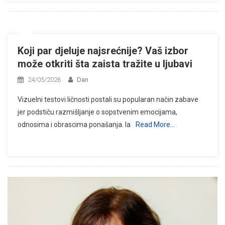
Koji par djeluje najsrećnije? Vaš izbor
može otkriti šta zaista tražite u ljubavi
24/05/2026
Dan
Vizuelni testovi ličnosti postali su popularan način zabave
jer podstiču razmišljanje o sopstvenim emocijama,
odnosima i obrascima ponašanja. Ia
Read More…