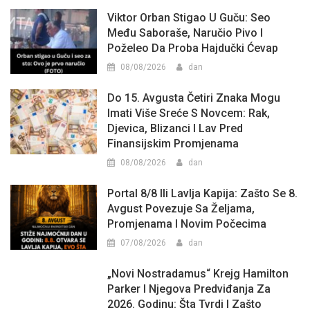
Viktor Orban Stigao U Guču: Seo
Među Saboraše, Naručio Pivo I
Poželeo Da Proba Hajdučki Ćevap
08/08/2026
dan
Do 15. Avgusta Četiri Znaka Mogu
Imati Više Sreće S Novcem: Rak,
Djevica, Blizanci I Lav Pred
Finansijskim Promjenama
08/08/2026
dan
Portal 8/8 Ili Lavlja Kapija: Zašto Se 8.
Avgust Povezuje Sa Željama,
Promjenama I Novim Počecima
07/08/2026
dan
„Novi Nostradamus“ Krejg Hamilton
Parker I Njegova Predviđanja Za
2026. Godinu: Šta Tvrdi I Zašto