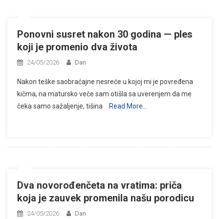
Ponovni susret nakon 30 godina — ples
koji je promenio dva života
24/05/2026
Dan
Nakon teške saobraćajne nesreće u kojoj mi je povređena
kičma, na matursko veče sam otišla sa uverenjem da me
čeka samo sažaljenje, tišina
Read More…
Dva novorođenčeta na vratima: priča
koja je zauvek promenila našu porodicu
24/05/2026
Dan