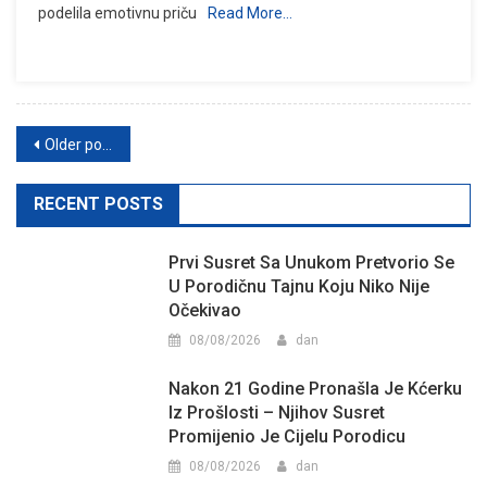
podelila emotivnu priču
Read More…
Posts
Older posts
navigation
RECENT POSTS
Prvi Susret Sa Unukom Pretvorio Se
U Porodičnu Tajnu Koju Niko Nije
Očekivao
08/08/2026
dan
Nakon 21 Godine Pronašla Je Kćerku
Iz Prošlosti – Njihov Susret
Promijenio Je Cijelu Porodicu
08/08/2026
dan