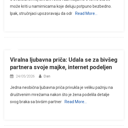
može kriti u namirnicama koje deluju potpuno bezbedno.
Ipak, stručnjaci upozoravaju da odr
Read More…
Viralna ljubavna priča: Udala se za bivšeg
partnera svoje majke, internet podeljen
24/05/2026
Dan
Jedna neobična ljubavna priča privukla je veliku pažnju na
društvenim mrežama nakon što je žena podelila detalje
svog braka sa bivšim partner
Read More…