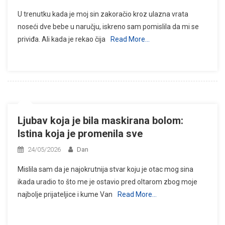
U trenutku kada je moj sin zakoračio kroz ulazna vrata
noseći dve bebe u naručju, iskreno sam pomislila da mi se
priviđa. Ali kada je rekao čija
Read More…
Ljubav koja je bila maskirana bolom:
Istina koja je promenila sve
24/05/2026
Dan
Mislila sam da je najokrutnija stvar koju je otac mog sina
ikada uradio to što me je ostavio pred oltarom zbog moje
najbolje prijateljice i kume Van
Read More…