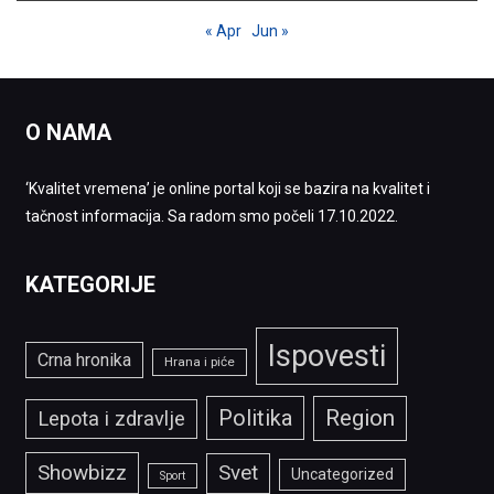
« Apr
Jun »
O NAMA
‘Kvalitet vremena’ je online portal koji se bazira na kvalitet i
tačnost informacija. Sa radom smo počeli 17.10.2022.
KATEGORIJE
Ispovesti
Crna hronika
Hrana i piće
Politika
Region
Lepota i zdravlje
Showbizz
Svet
Uncategorized
Sport