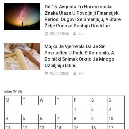
Od 15. Avgusta Tri Horoskopska
Znaka Ulaze U Povoljniji Finansijski
Period: Dugovi Se Smanjuju, A Stare
Želje Ponovo Postaju Dostižne
05/08/2026
dan
Majka Je Vjerovala Da Je Sin
Povrijeđen U Padu S Romobila, A
Bolnički Snimak Otkrio Je Mnogo
Ozbiljniju Istinu
05/08/2026
dan
May 2026
M
T
W
T
F
S
S
1
2
3
4
5
6
7
8
9
10
11
12
13
14
15
16
17