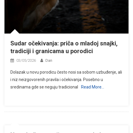
Sudar očekivanja: priča o mladoj snajki,
tradiciji i granicama u porodici
03/05/2026
Dan
Dolazak u novu porodicu često nosi sa sobom uzbuđenje, ali
i niz neizgovorenih pravila i očekivanja. Posebno u
sredinama gde se neguju tradicional
Read More…