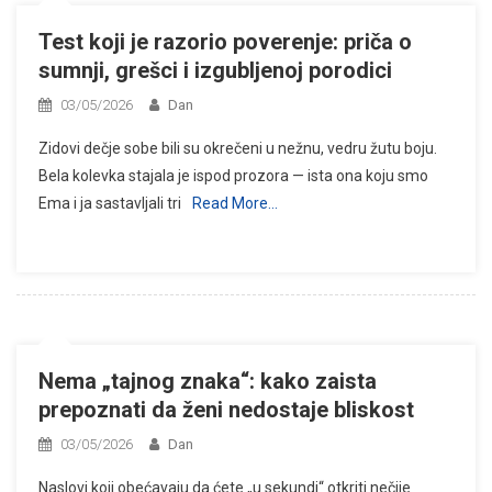
Test koji je razorio poverenje: priča o
sumnji, grešci i izgubljenoj porodici
03/05/2026
Dan
Zidovi dečje sobe bili su okrečeni u nežnu, vedru žutu boju.
Bela kolevka stajala je ispod prozora — ista ona koju smo
Ema i ja sastavljali tri
Read More…
Nema „tajnog znaka“: kako zaista
prepoznati da ženi nedostaje bliskost
03/05/2026
Dan
Naslovi koji obećavaju da ćete „u sekundi“ otkriti nečije