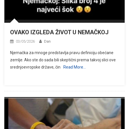
OVAKO IZGLEDA ŽIVOT U NEMAČKOJ
03/05/2026
Dan
Njemačka za mnoge predstavlja pravu definiciju obećane
zemlje. Ako ste do sada bili skeptični prema takvoj slici ove
srednjoevropske države, čin
Read More…