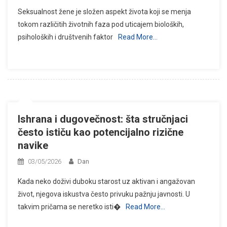
Seksualnost žene je složen aspekt života koji se menja
tokom različitih životnih faza pod uticajem bioloških,
psiholoških i društvenih faktor
Read More…
Ishrana i dugovečnost: šta stručnjaci
često ističu kao potencijalno rizične
navike
03/05/2026
Dan
Kada neko doživi duboku starost uz aktivan i angažovan
život, njegova iskustva često privuku pažnju javnosti. U
takvim pričama se neretko isti�
Read More…