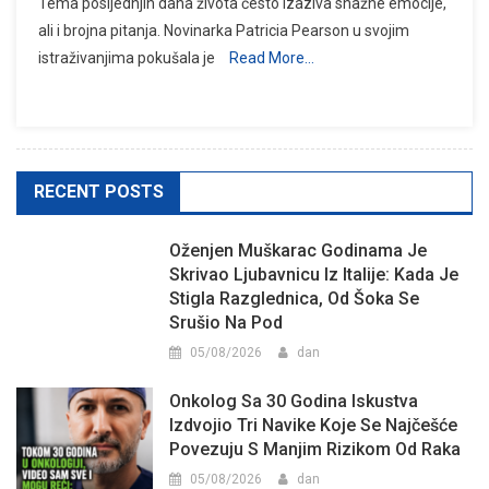
Tema posljednjih dana života često izaziva snažne emocije,
ali i brojna pitanja. Novinarka Patricia Pearson u svojim
istraživanjima pokušala je
Read More…
RECENT POSTS
Oženjen Muškarac Godinama Je
Skrivao Ljubavnicu Iz Italije: Kada Je
Stigla Razglednica, Od Šoka Se
Srušio Na Pod
05/08/2026
dan
Onkolog Sa 30 Godina Iskustva
Izdvojio Tri Navike Koje Se Najčešće
Povezuju S Manjim Rizikom Od Raka
05/08/2026
dan