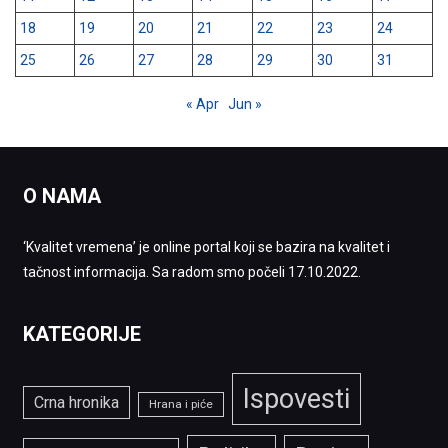
18
19
20
21
22
23
24
25
26
27
28
29
30
31
« Apr
Jun »
O NAMA
‘Kvalitet vremena’ je online portal koji se bazira na kvalitet i
tačnost informacija. Sa radom smo počeli 17.10.2022.
KATEGORIJE
Ispovesti
Crna hronika
Hrana i piće