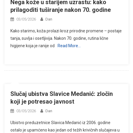
Nega kože u starijem uzrastu: kako
prilagoditi tuširanje nakon 70. godine
03/05/2026
Dan
Kako starimo, koža prolazi kroz prirodne promene – postaje
tanja, suvlja i osetljivija. Nakon 70. godine, rutina lične
higijene koja je ranije od
Read More…
Slučaj ubistva Slavice Medanić: zločin
koji je potresao javnost
03/05/2026
Dan
Ubistvo preduzetnice Slavica Medanić iz 2006. godine
ostalo je upamćeno kao jedan od težih krivičnih slučajeva u