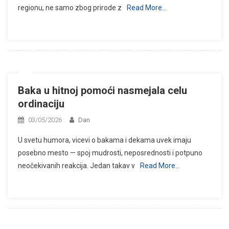
regionu, ne samo zbog prirode z
Read More…
Baka u hitnoj pomoći nasmejala celu
ordinaciju
03/05/2026
Dan
U svetu humora, vicevi o bakama i dekama uvek imaju
posebno mesto — spoj mudrosti, neposrednosti i potpuno
neočekivanih reakcija. Jedan takav v
Read More…