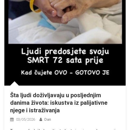
Šta ljudi doživljavaju u posljednjim
danima života: iskustva iz palijativne
njege i istraživanja
03/05/2026
Dan