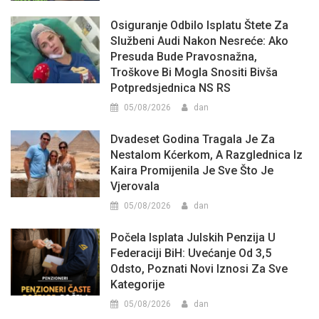
Osiguranje Odbilo Isplatu Štete Za
Službeni Audi Nakon Nesreće: Ako
Presuda Bude Pravosnažna,
Troškove Bi Mogla Snositi Bivša
Potpredsjednica NS RS
05/08/2026
dan
Dvadeset Godina Tragala Je Za
Nestalom Kćerkom, A Razglednica Iz
Kaira Promijenila Je Sve Što Je
Vjerovala
05/08/2026
dan
Počela Isplata Julskih Penzija U
Federaciji BiH: Uvećanje Od 3,5
Odsto, Poznati Novi Iznosi Za Sve
Kategorije
05/08/2026
dan