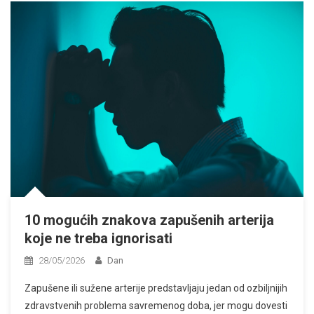
10 mogućih znakova zapušenih arterija
koje ne treba ignorisati
28/05/2026
Dan
Zapušene ili sužene arterije predstavljaju jedan od ozbiljnijih
zdravstvenih problema savremenog doba, jer mogu dovesti