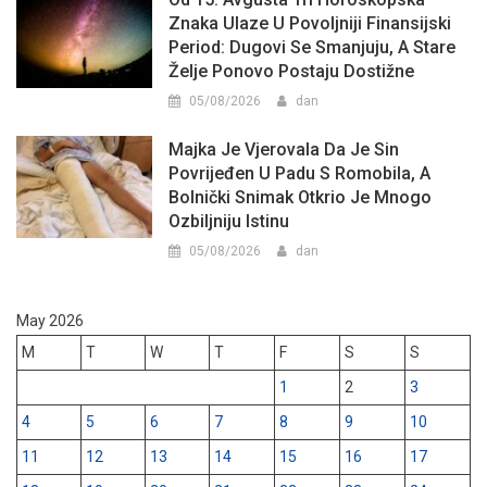
Znaka Ulaze U Povoljniji Finansijski
Period: Dugovi Se Smanjuju, A Stare
Želje Ponovo Postaju Dostižne
05/08/2026
dan
Majka Je Vjerovala Da Je Sin
Povrijeđen U Padu S Romobila, A
Bolnički Snimak Otkrio Je Mnogo
Ozbiljniju Istinu
05/08/2026
dan
May 2026
M
T
W
T
F
S
S
1
2
3
4
5
6
7
8
9
10
11
12
13
14
15
16
17