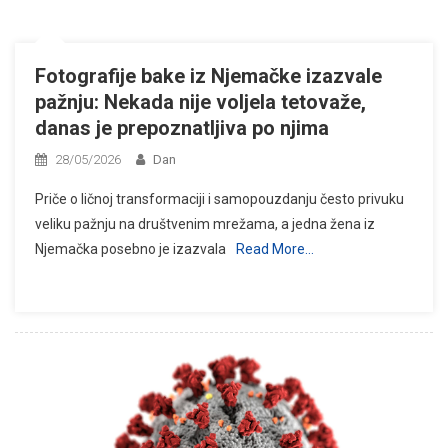
Fotografije bake iz Njemačke izazvale
pažnju: Nekada nije voljela tetovaže,
danas je prepoznatljiva po njima
28/05/2026
Dan
Priče o ličnoj transformaciji i samopouzdanju često privuku
veliku pažnju na društvenim mrežama, a jedna žena iz
Njemačka posebno je izazvala
Read More…