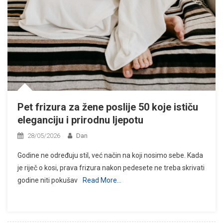
Pet frizura za žene poslije 50 koje ističu
eleganciju i prirodnu ljepotu
28/05/2026
Dan
Godine ne određuju stil, već način na koji nosimo sebe. Kada
je riječ o kosi, prava frizura nakon pedesete ne treba skrivati
godine niti pokušav
Read More…