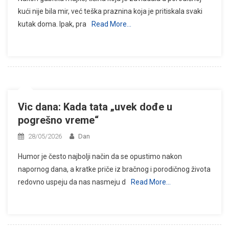
kući nije bila mir, već teška praznina koja je pritiskala svaki
kutak doma. Ipak, pra
Read More…
Vic dana: Kada tata „uvek dođe u
pogrešno vreme“
28/05/2026
Dan
Humor je često najbolji način da se opustimo nakon
napornog dana, a kratke priče iz bračnog i porodičnog života
redovno uspeju da nas nasmeju d
Read More…