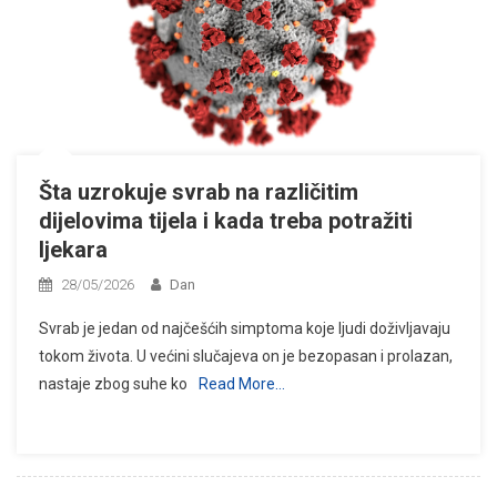
Šta uzrokuje svrab na različitim
dijelovima tijela i kada treba potražiti
ljekara
28/05/2026
Dan
Svrab je jedan od najčešćih simptoma koje ljudi doživljavaju
tokom života. U većini slučajeva on je bezopasan i prolazan,
nastaje zbog suhe ko
Read More…