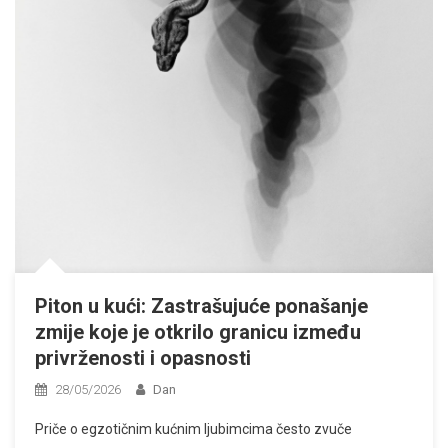
Piton u kući: Zastrašujuće ponašanje
zmije koje je otkrilo granicu između
privrženosti i opasnosti
28/05/2026
Dan
Priče o egzotičnim kućnim ljubimcima često zvuče