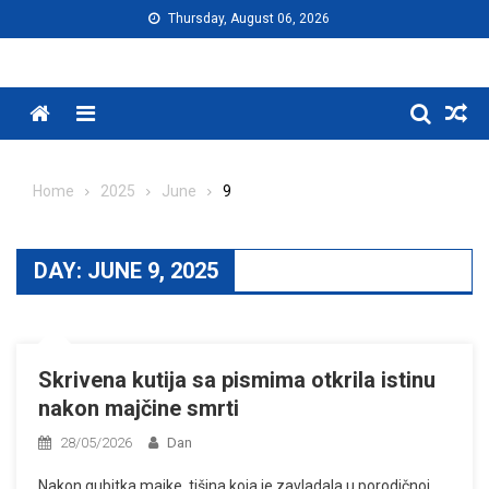
Skip
Thursday, August 06, 2026
to
content
Menu
Home
2025
June
9
DAY:
JUNE 9, 2025
Skrivena kutija sa pismima otkrila istinu
nakon majčine smrti
28/05/2026
Dan
Nakon gubitka majke, tišina koja je zavladala u porodičnoj