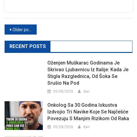
Posts
Older posts
navigation
RECENT POSTS
Oženjen Muškarac Godinama Je
Skrivao Ljubavnicu Iz Italije: Kada Je
Stigla Razglednica, Od Šoka Se
Srušio Na Pod
05/08/2026
dan
Onkolog Sa 30 Godina Iskustva
Izdvojio Tri Navike Koje Se Najčešće
Povezuju S Manjim Rizikom Od Raka
05/08/2026
dan