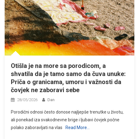
Otišla je na more sa porodicom, a
shvatila da je tamo samo da čuva unuke:
Priča o granicama, umoru i važnosti da
čovjek ne zaboravi sebe
28/05/2026
Dan
Porodični odnosi često donose najljepše trenutke u životu,
ali ponekad iza svakodnevne brige i ljubavi čovjek počne
polako zaboravljati na vlas
Read More…