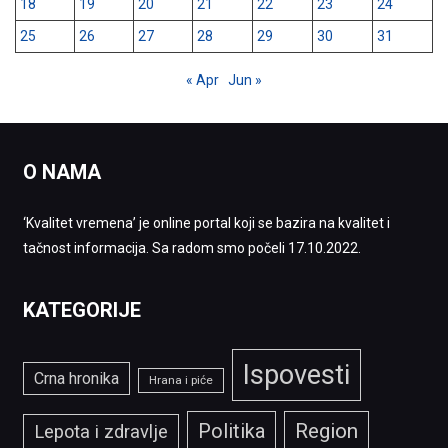
18
19
20
21
22
23
24
25
26
27
28
29
30
31
« Apr
Jun »
O NAMA
‘Kvalitet vremena’ je online portal koji se bazira na kvalitet i
tačnost informacija. Sa radom smo počeli 17.10.2022.
KATEGORIJE
Ispovesti
Crna hronika
Hrana i piće
Politika
Region
Lepota i zdravlje