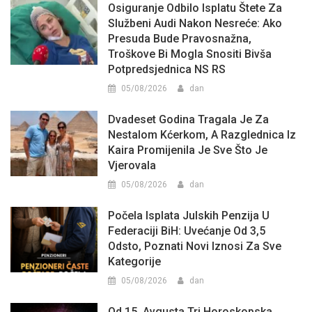
Osiguranje Odbilo Isplatu Štete Za
Službeni Audi Nakon Nesreće: Ako
Presuda Bude Pravosnažna,
Troškove Bi Mogla Snositi Bivša
Potpredsjednica NS RS
05/08/2026
dan
Dvadeset Godina Tragala Je Za
Nestalom Kćerkom, A Razglednica Iz
Kaira Promijenila Je Sve Što Je
Vjerovala
05/08/2026
dan
Počela Isplata Julskih Penzija U
Federaciji BiH: Uvećanje Od 3,5
Odsto, Poznati Novi Iznosi Za Sve
Kategorije
05/08/2026
dan
Od 15. Avgusta Tri Horoskopska