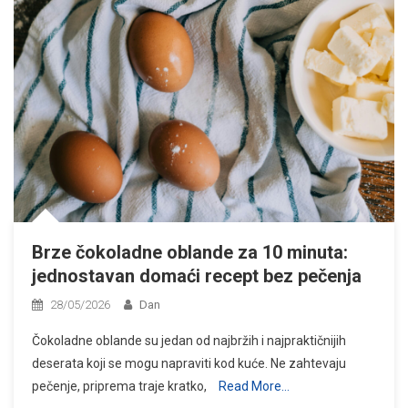
Brze čokoladne oblande za 10 minuta:
jednostavan domaći recept bez pečenja
28/05/2026
Dan
Čokoladne oblande su jedan od najbržih i najpraktičnijih
deserata koji se mogu napraviti kod kuće. Ne zahtevaju
pečenje, priprema traje kratko,
Read More…