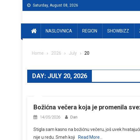
Skip
Saturday, August 08, 2026
to
content
NASLOVNICA
REGION
SHOWBIZZ
Home
2026
July
20
DAY:
JULY 20, 2026
Božićna večera koja je promenila sve:
14/05/2026
Dan
Stigla sam kasno na božićnu večeru, još uvek hvatajuć
nije u redu. Smeh koji
Read More…