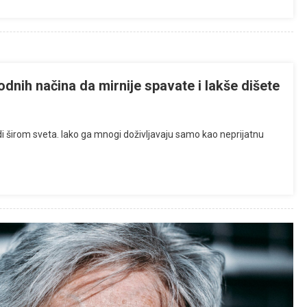
odnih načina da mirnije spavate i lakše dišete
i širom sveta. Iako ga mnogi doživljavaju samo kao neprijatnu