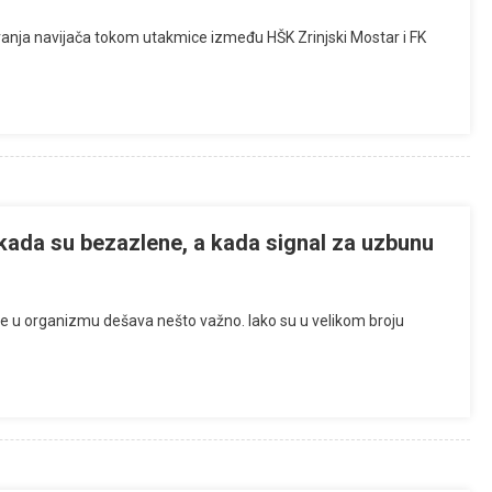
iranja navijača tokom utakmice između HŠK Zrinjski Mostar i FK
 kada su bezazlene, a kada signal za uzbunu
 se u organizmu dešava nešto važno. Iako su u velikom broju