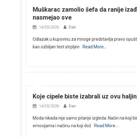
Muškarac zamolio šefa da ranije iz
nasmejao sve
14/05/2026
Dan
Odlazak u kupovinu za mnoge predstavlja pravo opuštanj
kao ozbiljan test strpljen
Read More…
Koje cipele biste izabrali uz ovu halj
14/05/2026
Dan
Moda nikada nije samo pitanje izgleda. Način na koji
emocijama i načinu na koji dož
Read More…