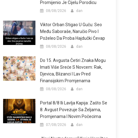
Promijenio Je Cijelu Porodicu
08/08/2026
dan
Viktor Orban Stigao U Guču: Seo
Među Saboraše, Naručio Pivo I
Poželeo Da Proba Hajdučki Ćevap
08/08/2026
dan
Do 15. Avgusta Četiri Znaka Mogu
Imati Više Sreće S Novcem: Rak,
Djevica, Blizanci I Lav Pred
Finansijskim Promjenama
08/08/2026
dan
Portal 8/8 Ili Lavlja Kapija: Zašto Se
8. Avgust Povezuje Sa Željama,
Promjenama I Novim Počecima
07/08/2026
dan