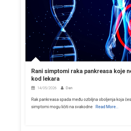
Rani simptomi raka pankreasa koje ne
kod lekara
14/05/2026
Dan
Rak pankreasa spada među ozbiljna oboljenja koja če
simptomi mogu ličiti na svakodne
Read More…