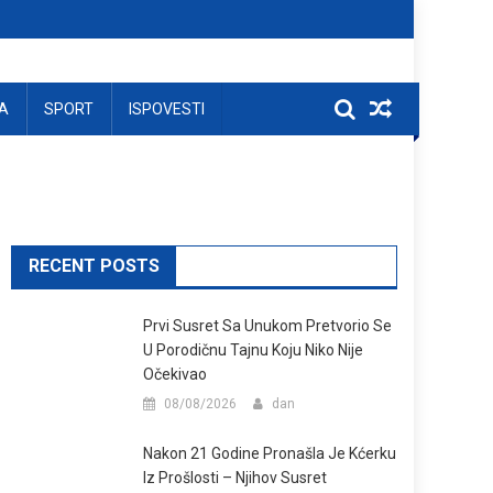
A
SPORT
ISPOVESTI
RECENT POSTS
Prvi Susret Sa Unukom Pretvorio Se
U Porodičnu Tajnu Koju Niko Nije
Očekivao
08/08/2026
dan
Nakon 21 Godine Pronašla Je Kćerku
Iz Prošlosti – Njihov Susret