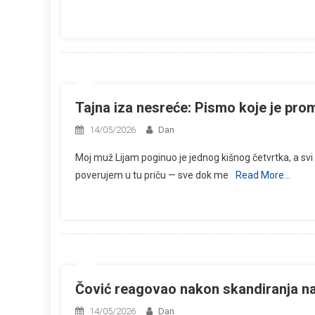
Tajna iza nesreće: Pismo koje je pr
14/05/2026
Dan
Moj muž Lijam poginuo je jednog kišnog četvrtka, a s
poverujem u tu priču — sve dok me
Read More…
Čović reagovao nakon skandiranja na 
14/05/2026
Dan