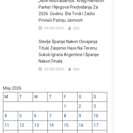
„Novi Nostradamus“ Krejg Hamilton
Parker I Njegova Predviđanja Za
2026. Godinu: Šta Tvrdi I Zašto
Privlači Pažnju Javnosti
06/08/2026
dan
Slavlje Španije Nakon Osvajanja
Titule Zasjenio Haos Na Terenu:
Sukob Igrača Argentine I Španije
Nakon Finala
06/08/2026
dan
May 2026
M
T
W
T
F
S
S
1
2
3
4
5
6
7
8
9
10
11
12
13
14
15
16
17