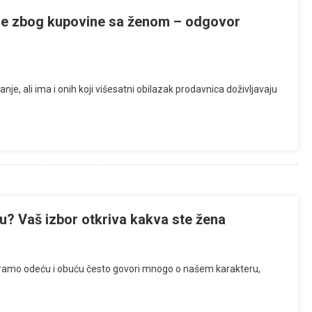
ađe zbog kupovine sa ženom – odgovor
e, ali ima i onih koji višesatni obilazak prodavnica doživljavaju
inu? Vaš izbor otkriva kakva ste žena
 biramo odeću i obuću često govori mnogo o našem karakteru,