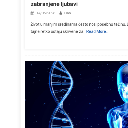
zabranjene ljubavi
14/05/2026
Dan
Život u manjim sredinama često nosi posebnu težinu. 
tajne retko ostaju skrivene za
Read More…