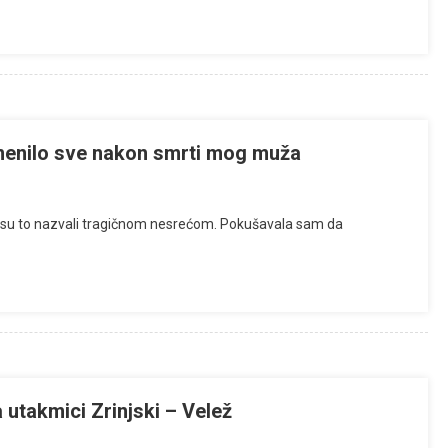
omenilo sve nakon smrti mog muža
vi su to nazvali tragičnom nesrećom. Pokušavala sam da
utakmici Zrinjski – Velež