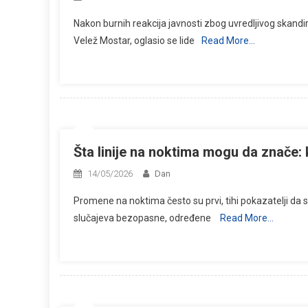
Nakon burnih reakcija javnosti zbog uvredljivog skand
Velež Mostar, oglasio se lide
Read More…
Šta linije na noktima mogu da znače:
14/05/2026
Dan
Promene na noktima često su prvi, tihi pokazatelji da
slučajeva bezopasne, određene
Read More…