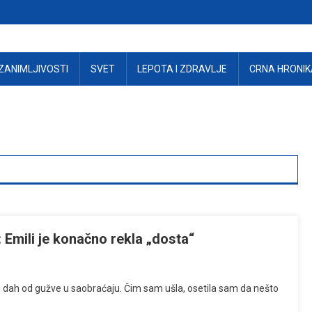
ZANIMLJIVOSTI
SVET
LEPOTA I ZDRAVLJE
CRNA HRONIK
 Emili je konačno rekla „dosta“
i dah od gužve u saobraćaju. Čim sam ušla, osetila sam da nešto