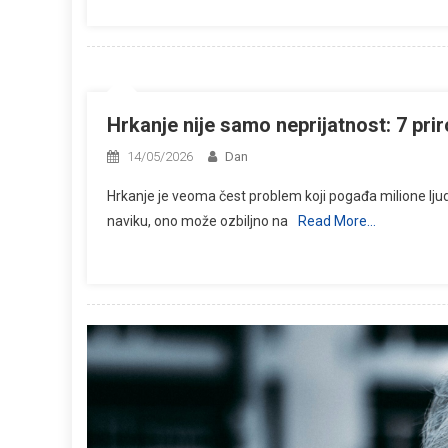
Hrkanje nije samo neprijatnost: 7 prir
14/05/2026
Dan
Hrkanje je veoma čest problem koji pogađa milione ljud
naviku, ono može ozbiljno na
Read More…