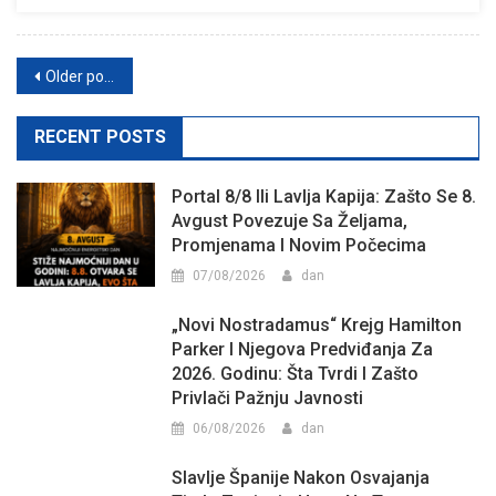
Posts
Older posts
navigation
RECENT POSTS
Portal 8/8 Ili Lavlja Kapija: Zašto Se 8.
Avgust Povezuje Sa Željama,
Promjenama I Novim Počecima
07/08/2026
dan
„Novi Nostradamus“ Krejg Hamilton
Parker I Njegova Predviđanja Za
2026. Godinu: Šta Tvrdi I Zašto
Privlači Pažnju Javnosti
06/08/2026
dan
Slavlje Španije Nakon Osvajanja