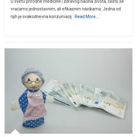
U svetu prirodne medicine i zdravog načina života, često se
vraćamo jednostavnim, ali efikasnim navikama. Jedna od
njih je svakodnevna konzumacij
Read More…