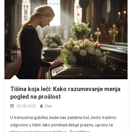
Tišina koja leči: Kako razumevanje menja
pogled na prošlost
29/08/2025
Dan
U trenucima gubitka, kada nas zatekne bol, često tražimo
odgovore u tišini. Iako ponekad deluje prazno, upravo ta