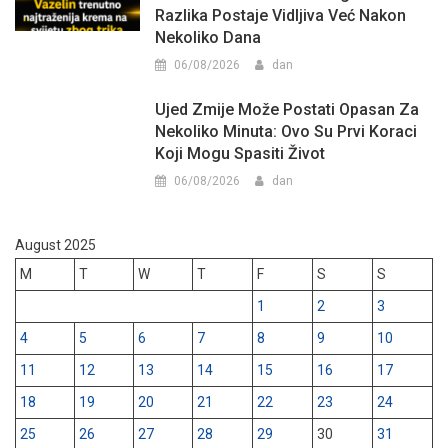
Razlika Postaje Vidljiva Već Nakon
Nekoliko Dana
06/08/2026
dan
Ujed Zmije Može Postati Opasan Za
Nekoliko Minuta: Ovo Su Prvi Koraci
Koji Mogu Spasiti Život
06/08/2026
dan
August 2025
M
T
W
T
F
S
S
1
2
3
4
5
6
7
8
9
10
11
12
13
14
15
16
17
18
19
20
21
22
23
24
25
26
27
28
29
30
31