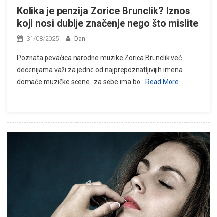
Kolika je penzija Zorice Brunclik? Iznos
koji nosi dublje značenje nego što mislite
31/08/2025
Dan
Poznata pevačica narodne muzike Zorica Brunclik već
decenijama važi za jedno od najprepoznatljivijih imena
domaće muzičke scene. Iza sebe ima bo
Read More…