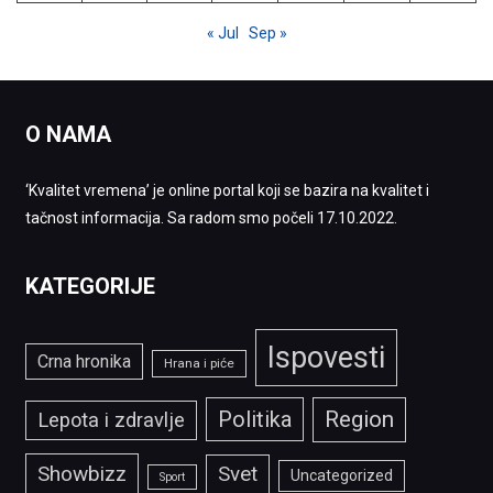
« Jul
Sep »
O NAMA
‘Kvalitet vremena’ je online portal koji se bazira na kvalitet i
tačnost informacija. Sa radom smo počeli 17.10.2022.
KATEGORIJE
Ispovesti
Crna hronika
Hrana i piće
Politika
Region
Lepota i zdravlje
Showbizz
Svet
Uncategorized
Sport