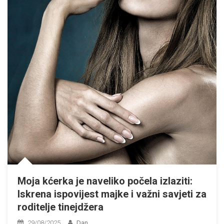
Moja kćerka je naveliko počela izlaziti:
Iskrena ispovijest majke i važni savjeti za
roditelje tinejdžera
29/08/2025
Dan