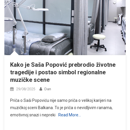
Kako je Saša Popović prebrodio životne
tragedije i postao simbol regionalne
muzičke scene
29/08/2025
Dan
Priča o Saši Popoviću nije samo priča o velikoj karijeri na
muzičkoj sceni Balkana. To je priča o nevidljivim ranama,
emotivnoj snazi i nepreki
Read More…