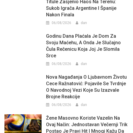
Titule Zasjenio Haos Na Terenu:
Sukob Igrača Argentine I Španije
Nakon Finala
06/08/2026
dan
Godinu Dana Plaćala Je Dom Za
Svoju Maćehu, A Onda Je Slučajno
Čula Rečenicu Koja Joj Je Slomila
Srce
06/08/2026
dan
Nova Nagađanja O Ljubavnom Životu
Cece Ražnatović: Pojavile Se Tvrdnje
O Navodnoj Vezi Koje Su Izazvale
Brojne Reakcije
06/08/2026
dan
Žene Masovno Koriste Vazelin Na
Ovaj Način: Jednostavan Večernji Trik
Postao Je Pravi Hit I Mnogi Kažu Da