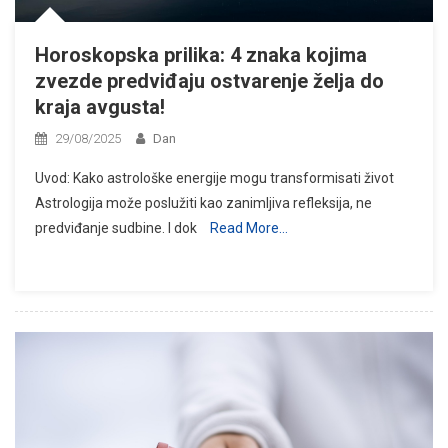
Horoskopska prilika: 4 znaka kojima
zvezde predviđaju ostvarenje želja do
kraja avgusta!
29/08/2025
Dan
Uvod: Kako astrološke energije mogu transformisati život
Astrologija može poslužiti kao zanimljiva refleksija, ne
predviđanje sudbine. I dok
Read More…