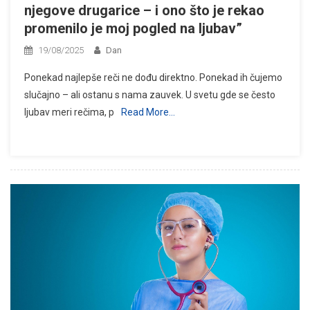
njegove drugarice – i ono što je rekao
promenilo je moj pogled na ljubav”
19/08/2025
Dan
Ponekad najlepše reči ne dođu direktno. Ponekad ih čujemo
slučajno – ali ostanu s nama zauvek. U svetu gde se često
ljubav meri rečima, p
Read More…