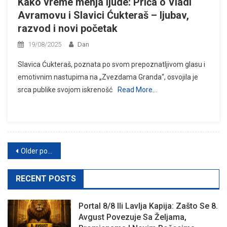
Kako vreme menja ljude: Priča o Vladi
Avramovu i Slavici Ćukteraš – ljubav,
razvod i novi početak
19/08/2025
Dan
Slavica Ćukteraš, poznata po svom prepoznatljivom glasu i
emotivnim nastupima na „Zvezdama Granda“, osvojila je
srca publike svojom iskrenošć
Read More…
Posts
Older posts
navigation
RECENT POSTS
Portal 8/8 Ili Lavlja Kapija: Zašto Se 8.
Avgust Povezuje Sa Željama,