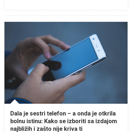
Dala je sestri telefon – a onda je otkrila
bolnu istinu: Kako se izboriti sa izdajom
najbližih i zašto nije kriva ti