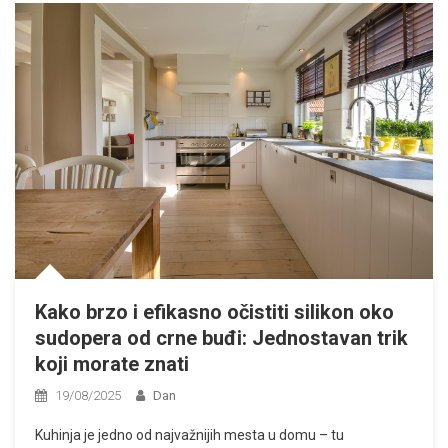
Kako brzo i efikasno očistiti silikon oko
sudopera od crne buđi: Jednostavan trik
koji morate znati
19/08/2025
Dan
Kuhinja je jedno od najvažnijih mesta u domu – tu