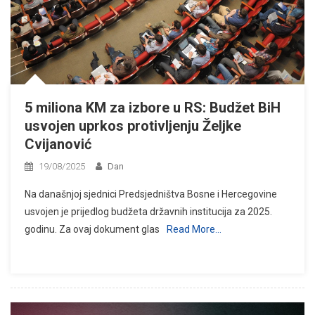
5 miliona KM za izbore u RS: Budžet BiH
usvojen uprkos protivljenju Željke
Cvijanović
19/08/2025
Dan
Na današnjoj sjednici Predsjedništva Bosne i Hercegovine
usvojen je prijedlog budžeta državnih institucija za 2025.
godinu. Za ovaj dokument glas
Read More…