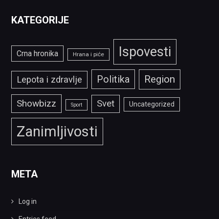
KATEGORIJE
Ispovesti
Crna hronika
Hrana i piće
Politika
Region
Lepota i zdravlje
Showbizz
Svet
Uncategorized
Sport
Zanimljivosti
META
Log in
Entries feed