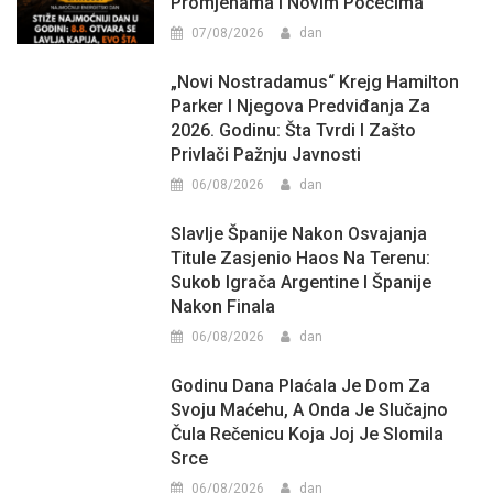
Promjenama I Novim Počecima
07/08/2026
dan
„Novi Nostradamus“ Krejg Hamilton
Parker I Njegova Predviđanja Za
2026. Godinu: Šta Tvrdi I Zašto
Privlači Pažnju Javnosti
06/08/2026
dan
Slavlje Španije Nakon Osvajanja
Titule Zasjenio Haos Na Terenu:
Sukob Igrača Argentine I Španije
Nakon Finala
06/08/2026
dan
Godinu Dana Plaćala Je Dom Za
Svoju Maćehu, A Onda Je Slučajno
Čula Rečenicu Koja Joj Je Slomila
Srce
06/08/2026
dan