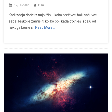
19/08/2025
Dan
Kad izdaja dođe iz najbližih – kako preživeti bol i sačuvati
sebe Teško je zamisliti koliko boli kada otkriješ izdaju od
nekoga kome s
Read More…