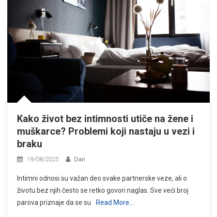
Kako život bez intimnosti utiče na žene i
muškarce? Problemi koji nastaju u vezi i
braku
19/08/2025
Dan
Intimni odnosi su važan deo svake partnerske veze, ali o
životu bez njih često se retko govori naglas. Sve veći broj
parova priznaje da se su
Read More…