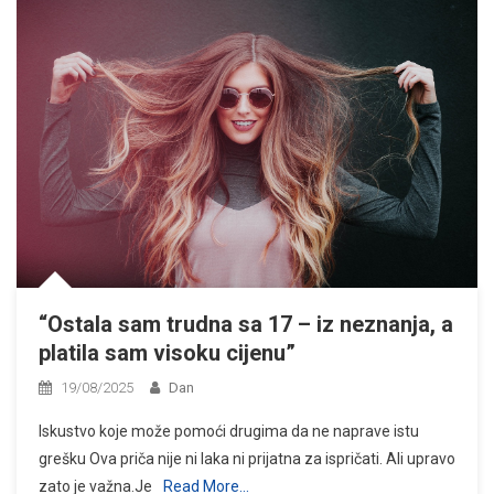
“Ostala sam trudna sa 17 – iz neznanja, a
platila sam visoku cijenu”
19/08/2025
Dan
Iskustvo koje može pomoći drugima da ne naprave istu
grešku Ova priča nije ni laka ni prijatna za ispričati. Ali upravo
zato je važna.Je
Read More…