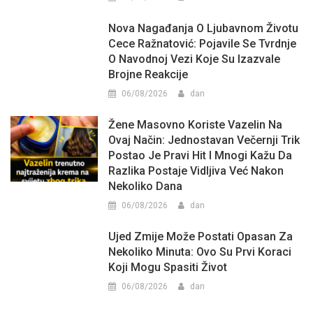
Nova Nagađanja O Ljubavnom Životu
Cece Ražnatović: Pojavile Se Tvrdnje
O Navodnoj Vezi Koje Su Izazvale
Brojne Reakcije
06/08/2026
dan
Žene Masovno Koriste Vazelin Na
Ovaj Način: Jednostavan Večernji Trik
Postao Je Pravi Hit I Mnogi Kažu Da
Razlika Postaje Vidljiva Već Nakon
Nekoliko Dana
06/08/2026
dan
Ujed Zmije Može Postati Opasan Za
Nekoliko Minuta: Ovo Su Prvi Koraci
Koji Mogu Spasiti Život
06/08/2026
dan