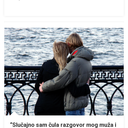
“Slučajno sam čula razgovor mog muža i