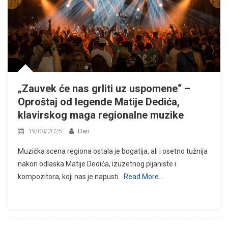
„Zauvek će nas grliti uz uspomene“ –
Oproštaj od legende Matije Dedića,
klavirskog maga regionalne muzike
19/08/2025
Dan
Muzička scena regiona ostala je bogatija, ali i osetno tužnija
nakon odlaska Matije Dedića, izuzetnog pijaniste i
kompozitora, koji nas je napusti
Read More…