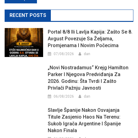
navigation
RECENT POSTS
Portal 8/8 Ili Lavlja Kapija: Zašto Se 8.
Avgust Povezuje Sa Željama,
Promjenama I Novim Počecima
07/08/2026
dan
„Novi Nostradamus“ Krejg Hamilton
Parker I Njegova Predviđanja Za
2026. Godinu: Šta Tvrdi I Zašto
Privlači Pažnju Javnosti
06/08/2026
dan
Slavlje Španije Nakon Osvajanja
Titule Zasjenio Haos Na Terenu:
Sukob Igrača Argentine I Španije
Nakon Finala