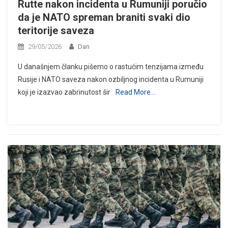
Rutte nakon incidenta u Rumuniji poručio
da je NATO spreman braniti svaki dio
teritorije saveza
29/05/2026
Dan
U današnjem članku pišemo o rastućim tenzijama između
Rusije i NATO saveza nakon ozbiljnog incidenta u Rumuniji
koji je izazvao zabrinutost šir
Read More…