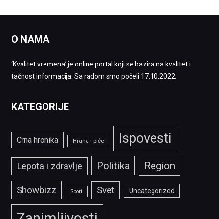
O NAMA
‘Kvalitet vremena’ je online portal koji se bazira na kvalitet i
tačnost informacija. Sa radom smo počeli 17.10.2022.
KATEGORIJE
Ispovesti
Crna hronika
Hrana i piće
Politika
Region
Lepota i zdravlje
Showbizz
Svet
Uncategorized
Sport
Zanimljivosti