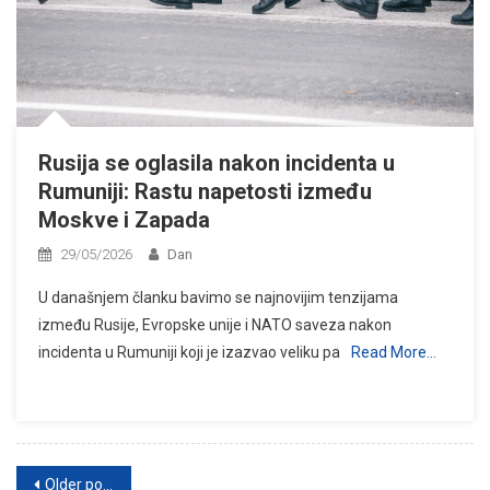
Rusija se oglasila nakon incidenta u
Rumuniji: Rastu napetosti između
Moskve i Zapada
29/05/2026
Dan
U današnjem članku bavimo se najnovijim tenzijama
između Rusije, Evropske unije i NATO saveza nakon
incidenta u Rumuniji koji je izazvao veliku pa
Read More…
Posts
Older posts