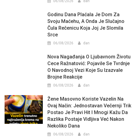
06/08/2026
dan
Godinu Dana Plaćala Je Dom Za
Svoju Maćehu, A Onda Je Slučajno
Čula Rečenicu Koja Joj Je Slomila
Srce
06/08/2026
dan
Nova Nagađanja O Ljubavnom Životu
Cece Ražnatović: Pojavile Se Tvrdnje
O Navodnoj Vezi Koje Su Izazvale
Brojne Reakcije
06/08/2026
dan
Žene Masovno Koriste Vazelin Na
Ovaj Način: Jednostavan Večernji Trik
Postao Je Pravi Hit I Mnogi Kažu Da
Razlika Postaje Vidljiva Već Nakon
Nekoliko Dana
06/08/2026
dan