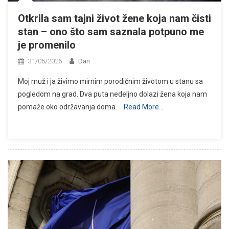
Otkrila sam tajni život žene koja nam čisti
stan – ono što sam saznala potpuno me
je promenilo
31/05/2026
Dan
Moj muž i ja živimo mirnim porodičnim životom u stanu sa
pogledom na grad. Dva puta nedeljno dolazi žena koja nam
pomaže oko održavanja doma.
Read More…