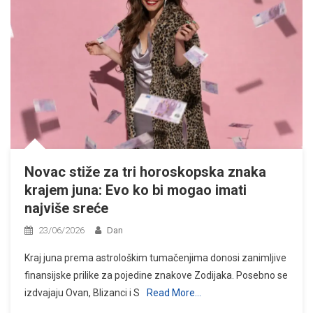
Novac stiže za tri horoskopska znaka
krajem juna: Evo ko bi mogao imati
najviše sreće
23/06/2026
Dan
Kraj juna prema astrološkim tumačenjima donosi zanimljive
finansijske prilike za pojedine znakove Zodijaka. Posebno se
izdvajaju Ovan, Blizanci i S
Read More…