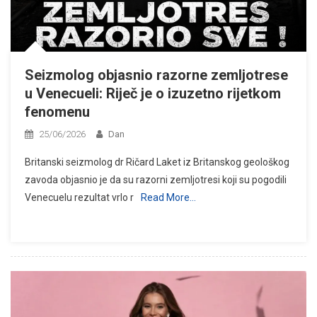
Seizmolog objasnio razorne zemljotrese
u Venecueli: Riječ je o izuzetno rijetkom
fenomenu
25/06/2026
Dan
Britanski seizmolog dr Ričard Laket iz Britanskog geološkog
zavoda objasnio je da su razorni zemljotresi koji su pogodili
Venecuelu rezultat vrlo r
Read More…