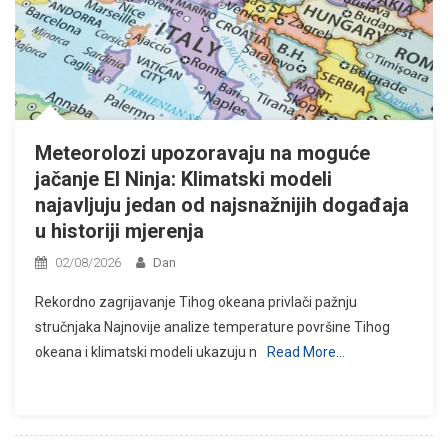
Meteorolozi upozoravaju na moguće
jačanje El Ninja: Klimatski modeli
najavljuju jedan od najsnažnijih događaja
u historiji mjerenja
02/08/2026
Dan
Rekordno zagrijavanje Tihog okeana privlači pažnju
stručnjaka Najnovije analize temperature površine Tihog
okeana i klimatski modeli ukazuju n
Read More…