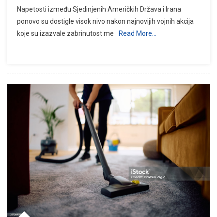
Napetosti između Sjedinjenih Američkih Država i Irana
ponovo su dostigle visok nivo nakon najnovijih vojnih akcija
koje su izazvale zabrinutost me
Read More…