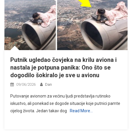
Putnik ugledao čovjeka na krilu aviona i
nastala je potpuna panika: Ono što se
dogodilo šokiralo je sve u avionu
09/06/2026
Dan
Putovanje avionom za većinu ljudi predstavlja rutinsko
iskustvo, ali ponekad se dogode situacije koje putnici pamte
cijelog života. Jedan takav dog
Read More…