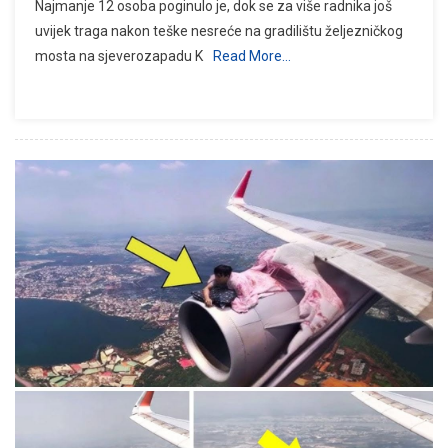
Najmanje 12 osoba poginulo je, dok se za više radnika još
uvijek traga nakon teške nesreće na gradilištu željezničkog
mosta na sjeverozapadu K
Read More…