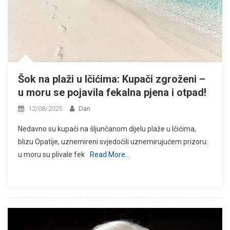
Šok na plaži u Ičićima: Kupači zgroženi –
u moru se pojavila fekalna pjena i otpad!
12/08/2025
Dan
Nedavno su kupači na šljunčanom dijelu plaže u Ičićima,
blizu Opatije, uznemireni svjedočili uznemirujućem prizoru:
u moru su plivale fek
Read More…