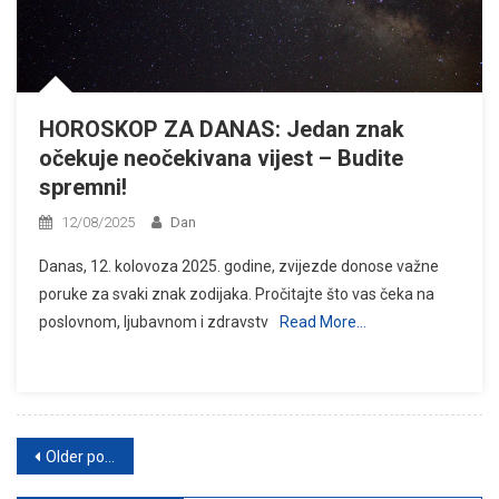
HOROSKOP ZA DANAS: Jedan znak
očekuje neočekivana vijest – Budite
spremni!
12/08/2025
Dan
Danas, 12. kolovoza 2025. godine, zvijezde donose važne
poruke za svaki znak zodijaka. Pročitajte što vas čeka na
poslovnom, ljubavnom i zdravstv
Read More…
Posts
Older posts