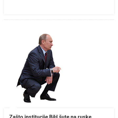
Zašto institucije BiH šute na ruske