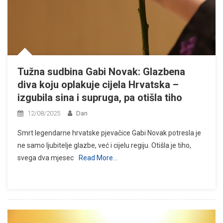
Tužna sudbina Gabi Novak: Glazbena
diva koju oplakuje cijela Hrvatska –
izgubila sina i supruga, pa otišla tiho
12/08/2025
Dan
Smrt legendarne hrvatske pjevačice Gabi Novak potresla je
ne samo ljubitelje glazbe, već i cijelu regiju. Otišla je tiho,
svega dva mjesec
Read More…