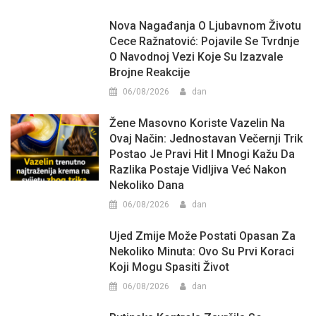
Nova Nagađanja O Ljubavnom Životu
Cece Ražnatović: Pojavile Se Tvrdnje
O Navodnoj Vezi Koje Su Izazvale
Brojne Reakcije
06/08/2026
dan
Žene Masovno Koriste Vazelin Na
Ovaj Način: Jednostavan Večernji Trik
Postao Je Pravi Hit I Mnogi Kažu Da
Razlika Postaje Vidljiva Već Nakon
Nekoliko Dana
06/08/2026
dan
Ujed Zmije Može Postati Opasan Za
Nekoliko Minuta: Ovo Su Prvi Koraci
Koji Mogu Spasiti Život
06/08/2026
dan