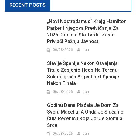
navigation
RECENT POSTS
„Novi Nostradamus“ Krejg Hamilton
Parker I Njegova Predviđanja Za
2026. Godinu: Šta Tvrdi I Zašto
Privlači Pažnju Javnosti
06/08/2026
dan
Slavlje Španije Nakon Osvajanja
Titule Zasjenio Haos Na Terenu:
Sukob Igrača Argentine I Španije
Nakon Finala
06/08/2026
dan
Godinu Dana Plaćala Je Dom Za
Svoju Maćehu, A Onda Je Slučajno
Čula Rečenicu Koja Joj Je Slomila
Srce
06/08/2026
dan