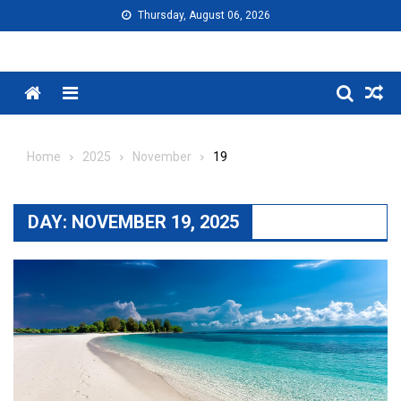
Skip
Thursday, August 06, 2026
to
content
Menu
Home
2025
November
19
DAY:
NOVEMBER 19, 2025