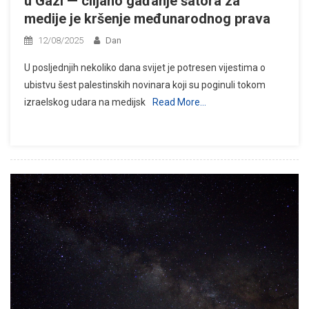
u Gazi — ciljano gađanje šatora za
medije je kršenje međunarodnog prava
12/08/2025
Dan
U posljednjih nekoliko dana svijet je potresen vijestima o
ubistvu šest palestinskih novinara koji su poginuli tokom
izraelskog udara na medijsk
Read More…