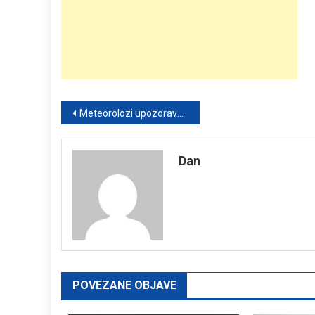
Post
Meteorolozi upozoravaju: Nevrijeme stiže već danas – evo gdje će biti najkritičnije
navigation
Dan
POVEZANE OBJAVE