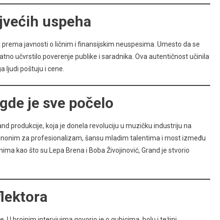
jvećih uspeha
 prema javnosti o ličnim i finansijskim neuspesima. Umesto da se
atno učvrstilo poverenje publike i saradnika. Ova autentičnost učinila
judi poštuju i cene.
gde je sve počelo
and produkcije, koja je donela revoluciju u muzičku industriju na
inonim za profesionalizam, šansu mladim talentima i most između
nima kao što su Lepa Brena i Boba Živojinović, Grand je stvorio
flektora
e. U brojnim intervjuima govorio je o gubicima, bolu i težini