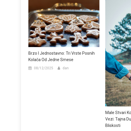
Brzo I Jednostavno: Tri Vrste Posnih
Kolača Od Jedne Smese
08/12/2025
dan
Male Stvari Ko
Vezi: Tajna Du
Bliskosti