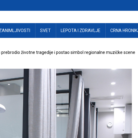
ZANIMLJIVOSTI
SVET
LEPOTA I ZDRAVLJE
CRNA HRONIK
 prebrodio životne tragedije i postao simbol regionalne muzičke scene