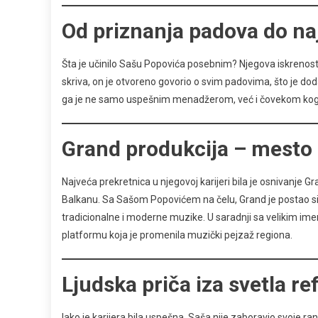
Od priznanja padova do na
Šta je učinilo Sašu Popovića posebnim? Njegova iskrenost
skriva, on je otvoreno govorio o svim padovima, što je dod
ga je ne samo uspešnim menadžerom, već i čovekom koga l
Grand produkcija – mesto 
Najveća prekretnica u njegovoj karijeri bila je osnivanje Gr
Balkanu. Sa Sašom Popovićem na čelu, Grand je postao s
tradicionalne i moderne muzike. U saradnji sa velikim ime
platformu koja je promenila muzički pejzaž regiona.
Ljudska priča iza svetla re
Iako je karijera bila uspešna, Saša nije zaboravio svoje ran