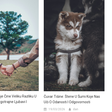
je Čine Veliku Razliku U
Čuvar Tišine: Štene U Šumi Koje Nas
gotrajne Ljubavi I
Uči O Odanosti I Odgovornosti
19/03/2026
dan