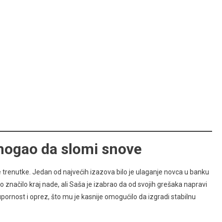
 mogao da slomi snove
e trenutke. Jedan od najvećih izazova bilo je ulaganje novca u banku
o značilo kraj nade, ali Saša je izabrao da od svojih grešaka napravi
 upornost i oprez, što mu je kasnije omogućilo da izgradi stabilnu