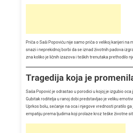
Priča o Saši Popoviću nije samo priča o velikoj karijeri na
snazi i neprekidnoj borbi da se iznad životnih padova izg
zna koliko je ličnih izazova i teških trenutaka prethodilo
Tragedija koja je promenil
Saša Popović je odrastao u porodici u kojoj je izgubio oca 
Gubitak roditelja u ranoj dobi predstavljao je veliku emotivn
Uprkos bolu, sećanje na oca i njegove vrednosti pratilo ga 
empatiju prema ljudima koji prolaze kroz teške životne sit