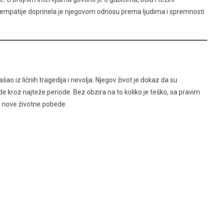
i empatije doprinela je njegovom odnosu prema ljudima i spremnosti
o iz ličnih tragedija i nevolja. Njegov život je dokaz da su
ode kroz najteže periode. Bez obzira na to koliko je teško, sa pravim
 nove životne pobede.