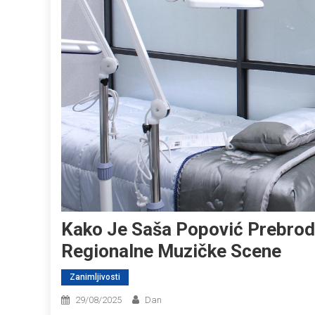
Kako Je Saša Popović Prebrodi
Regionalne Muzičke Scene
Zanimljivosti
29/08/2025
Dan