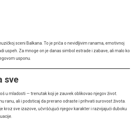
 muzičkoj sceni Balkana. To je priča o nevidljivim ranama, emotivnoj
radi uspeh. Za mnoge on je danas simbol estrade i zabave, ali malo ko
 njegovom usponu.
a sve
još u mladosti — trenutak koji je zauvek oblikovao njegov život.
u ranu, ali i podsticaj da prerano odraste i prihvati surovost života.
je kroz sve izazove, učvršćujući njegov karakter i razvijajući duboku
uacije.