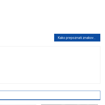
Kako prepoznati znakove emocionalne distance kod partnera: Šta nam govori govor tela