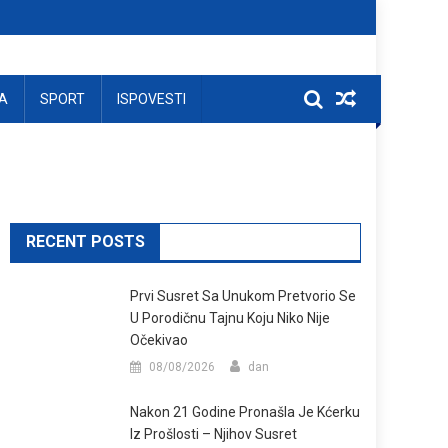
A
SPORT
ISPOVESTI
RECENT POSTS
Prvi Susret Sa Unukom Pretvorio Se
U Porodičnu Tajnu Koju Niko Nije
Očekivao
08/08/2026
dan
Nakon 21 Godine Pronašla Je Kćerku
Iz Prošlosti – Njihov Susret