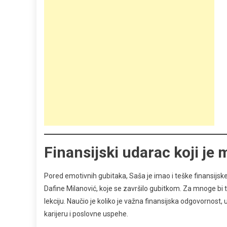
Finansijski udarac koji je
Pored emotivnih gubitaka, Saša je imao i teške finansijsk
Dafine Milanović, koje se završilo gubitkom. Za mnoge bi t
lekciju. Naučio je koliko je važna finansijska odgovornost,
karijeru i poslovne uspehe.