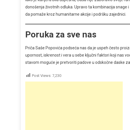
donošenja životnih odluka. Upravo ta kombinacija snage 
da pomaže kroz humanitarne akcije i podršku zajednici.
Poruka za sve nas
Priča Saše Popovića podseća nas da je uspeh često proizaša
upornost, iskrenost i vera u sebe ključni faktori koji nas v
stavom moguće je pretvoriti padove u odskočne daske za
Post Views:
7,230