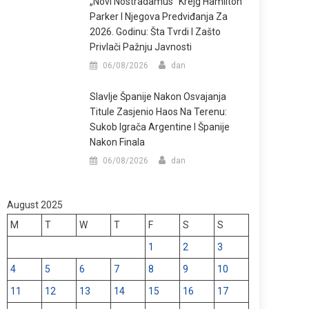
„Novi Nostradamus“ Krejg Hamilton
Parker I Njegova Predviđanja Za
2026. Godinu: Šta Tvrdi I Zašto
Privlači Pažnju Javnosti
06/08/2026
dan
Slavlje Španije Nakon Osvajanja
Titule Zasjenio Haos Na Terenu:
Sukob Igrača Argentine I Španije
Nakon Finala
06/08/2026
dan
August 2025
M
T
W
T
F
S
S
1
2
3
4
5
6
7
8
9
10
11
12
13
14
15
16
17