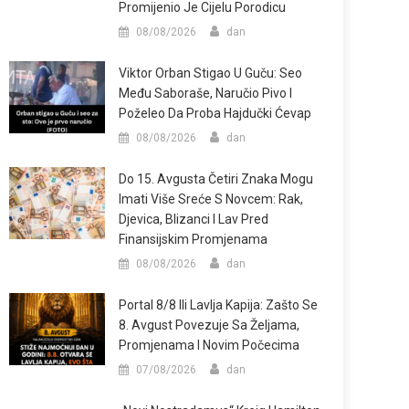
Promijenio Je Cijelu Porodicu
08/08/2026
dan
Viktor Orban Stigao U Guču: Seo
Među Saboraše, Naručio Pivo I
Poželeo Da Proba Hajdučki Ćevap
08/08/2026
dan
Do 15. Avgusta Četiri Znaka Mogu
Imati Više Sreće S Novcem: Rak,
Djevica, Blizanci I Lav Pred
Finansijskim Promjenama
08/08/2026
dan
Portal 8/8 Ili Lavlja Kapija: Zašto Se
8. Avgust Povezuje Sa Željama,
Promjenama I Novim Počecima
07/08/2026
dan