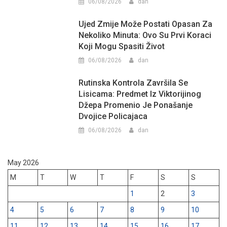
06/08/2026
dan
Ujed Zmije Može Postati Opasan Za
Nekoliko Minuta: Ovo Su Prvi Koraci
Koji Mogu Spasiti Život
06/08/2026
dan
Rutinska Kontrola Završila Se
Lisicama: Predmet Iz Viktorijinog
Džepa Promenio Je Ponašanje
Dvojice Policajaca
06/08/2026
dan
May 2026
M
T
W
T
F
S
S
1
2
3
4
5
6
7
8
9
10
11
12
13
14
15
16
17