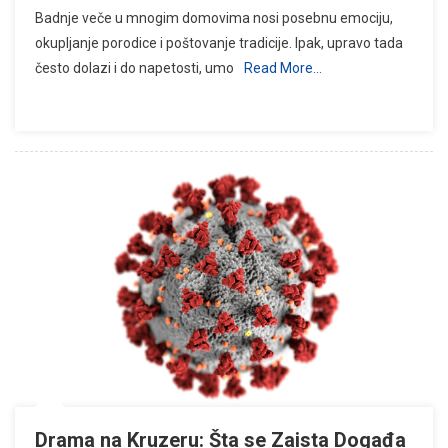
Badnje veče u mnogim domovima nosi posebnu emociju,
okupljanje porodice i poštovanje tradicije. Ipak, upravo tada
često dolazi i do napetosti, umo
Read More…
Drama na Kruzeru: Šta se Zaista Događa