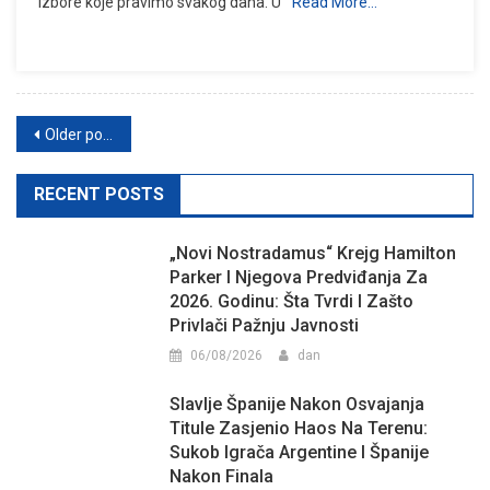
izbore koje pravimo svakog dana. U
Read More…
Posts
Older posts
navigation
RECENT POSTS
„Novi Nostradamus“ Krejg Hamilton
Parker I Njegova Predviđanja Za
2026. Godinu: Šta Tvrdi I Zašto
Privlači Pažnju Javnosti
06/08/2026
dan
Slavlje Španije Nakon Osvajanja
Titule Zasjenio Haos Na Terenu:
Sukob Igrača Argentine I Španije
Nakon Finala