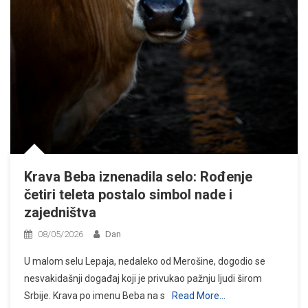
Krava Beba iznenadila selo: Rođenje
četiri teleta postalo simbol nade i
zajedništva
08/05/2026
Dan
U malom selu Lepaja, nedaleko od Merošine, dogodio se
nesvakidašnji događaj koji je privukao pažnju ljudi širom
Srbije. Krava po imenu Beba na s
Read More…