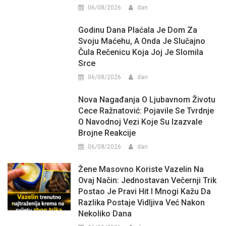
06/08/2026
dan
Godinu Dana Plaćala Je Dom Za
Svoju Maćehu, A Onda Je Slučajno
Čula Rečenicu Koja Joj Je Slomila
Srce
06/08/2026
dan
Nova Nagađanja O Ljubavnom Životu
Cece Ražnatović: Pojavile Se Tvrdnje
O Navodnoj Vezi Koje Su Izazvale
Brojne Reakcije
06/08/2026
dan
Žene Masovno Koriste Vazelin Na
Ovaj Način: Jednostavan Večernji Trik
Postao Je Pravi Hit I Mnogi Kažu Da
Razlika Postaje Vidljiva Već Nakon
Nekoliko Dana