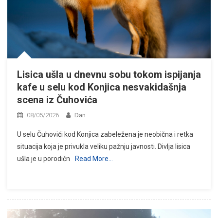
Lisica ušla u dnevnu sobu tokom ispijanja
kafe u selu kod Konjica nesvakidašnja
scena iz Čuhovića
08/05/2026
Dan
U selu Čuhovići kod Konjica zabeležena je neobična i retka
situacija koja je privukla veliku pažnju javnosti. Divlja lisica
ušla je u porodičn
Read More…