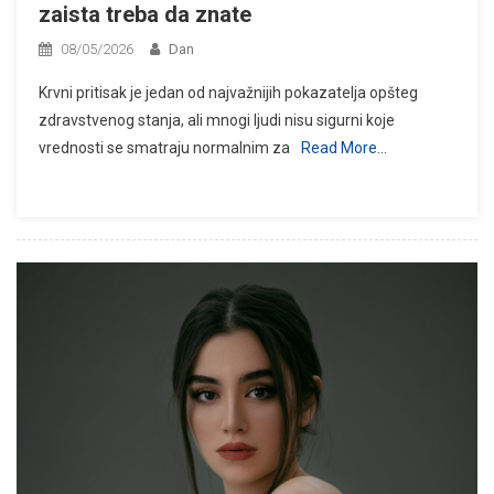
zaista treba da znate
08/05/2026
Dan
Krvni pritisak je jedan od najvažnijih pokazatelja opšteg
zdravstvenog stanja, ali mnogi ljudi nisu sigurni koje
vrednosti se smatraju normalnim za
Read More…