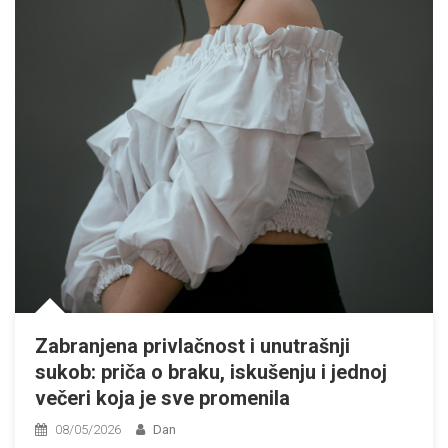
Zabranjena privlačnost i unutrašnji
sukob: priča o braku, iskušenju i jednoj
večeri koja je sve promenila
08/05/2026
Dan