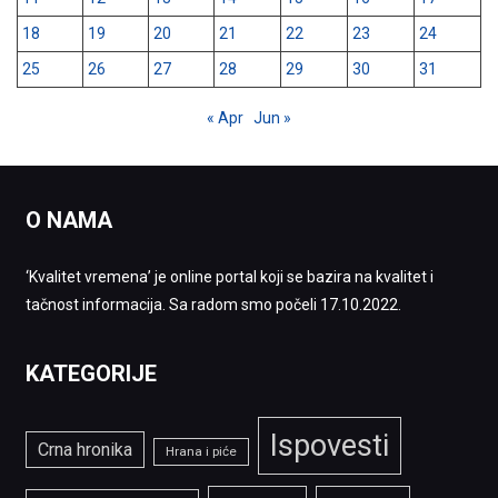
18
19
20
21
22
23
24
25
26
27
28
29
30
31
« Apr
Jun »
O NAMA
‘Kvalitet vremena’ je online portal koji se bazira na kvalitet i
tačnost informacija. Sa radom smo počeli 17.10.2022.
KATEGORIJE
Ispovesti
Crna hronika
Hrana i piće