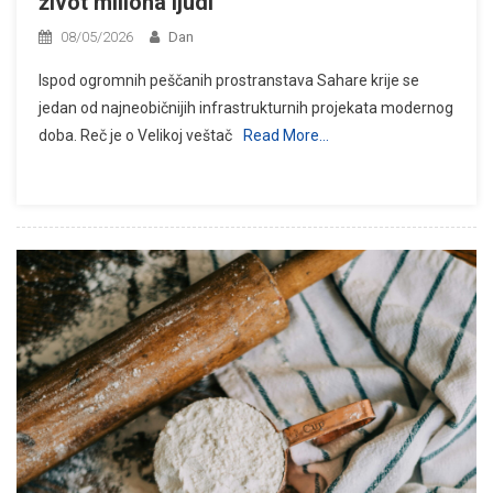
život miliona ljudi
08/05/2026
Dan
Ispod ogromnih peščanih prostranstava Sahare krije se
jedan od najneobičnijih infrastrukturnih projekata modernog
doba. Reč je o Velikoj veštač
Read More…