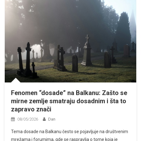
Fenomen “dosade” na Balkanu: Zašto se
mirne zemlje smatraju dosadnim i šta to
zapravo znači
08/05/2026
Dan
Tema dosade na Balkanu često se pojavljuje na društvenim
mrežama i forumima, gde se raspravlja o tome koja je