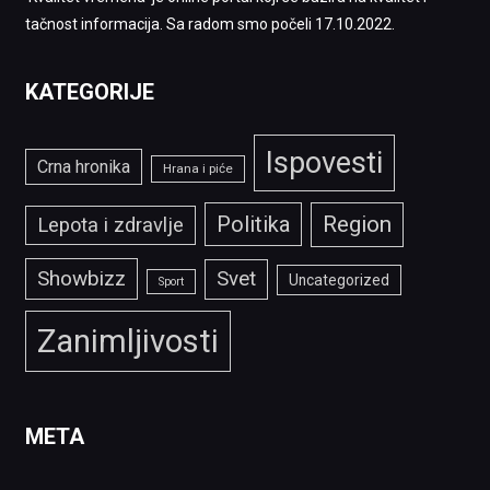
tačnost informacija. Sa radom smo počeli 17.10.2022.
KATEGORIJE
Ispovesti
Crna hronika
Hrana i piće
Politika
Region
Lepota i zdravlje
Showbizz
Svet
Uncategorized
Sport
Zanimljivosti
META