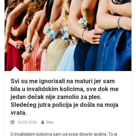
Svi su me ignorisali na maturi jer sam
bila u invalidskim kolicima, sve dok me
jedan dečak nije zamolio za ples.
Sledećeg jutra policija je došla na moja
vrata.
15/05/2026
Dan
U invalidskim kolicima sam od svoje desete godine. To je