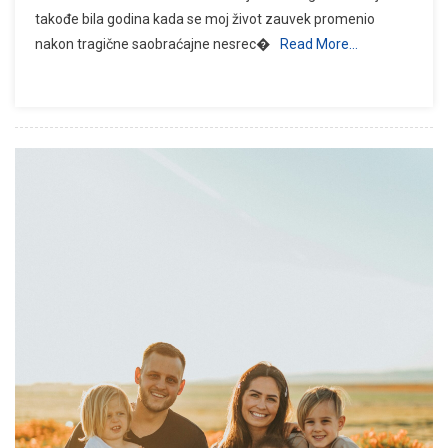
takođe bila godina kada se moj život zauvek promenio
nakon tragične saobraćajne nesrec�
Read More…