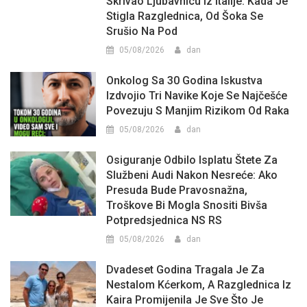
Skrivao Ljubavnicu Iz Italije: Kada Je
Stigla Razglednica, Od Šoka Se
Srušio Na Pod
05/08/2026
dan
Onkolog Sa 30 Godina Iskustva
Izdvojio Tri Navike Koje Se Najčešće
Povezuju S Manjim Rizikom Od Raka
05/08/2026
dan
Osiguranje Odbilo Isplatu Štete Za
Službeni Audi Nakon Nesreće: Ako
Presuda Bude Pravosnažna,
Troškove Bi Mogla Snositi Bivša
Potpredsjednica NS RS
05/08/2026
dan
Dvadeset Godina Tragala Je Za
Nestalom Kćerkom, A Razglednica Iz
Kaira Promijenila Je Sve Što Je