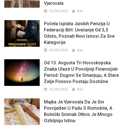
Vjerovala
05/08/2026
dan
Počela Isplata Julskih Penzija U
Federaciji BiH: Uvećanje Od 3,5
Odsto, Poznati Novi Iznosi Za Sve
Kategorije
05/08/2026
dan
Od 15. Avgusta Tri Horoskopska
Znaka Ulaze U Povoljniji Finansijski
Period: Dugovi Se Smanjuju, A Stare
Želje Ponovo Postaju Dostižne
05/08/2026
dan
Majka Je Vjerovala Da Je Sin
Povrijeđen U Padu S Romobila, A
Bolnički Snimak Otkrio Je Mnogo
Ozbiljniju Istinu