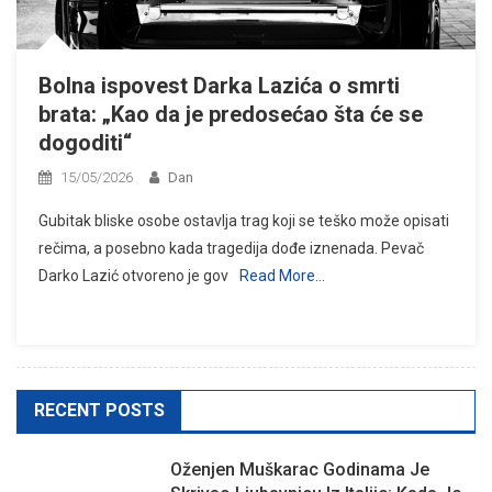
Bolna ispovest Darka Lazića o smrti
brata: „Kao da je predosećao šta će se
dogoditi“
15/05/2026
Dan
Gubitak bliske osobe ostavlja trag koji se teško može opisati
rečima, a posebno kada tragedija dođe iznenada. Pevač
Darko Lazić otvoreno je gov
Read More…
RECENT POSTS
Oženjen Muškarac Godinama Je