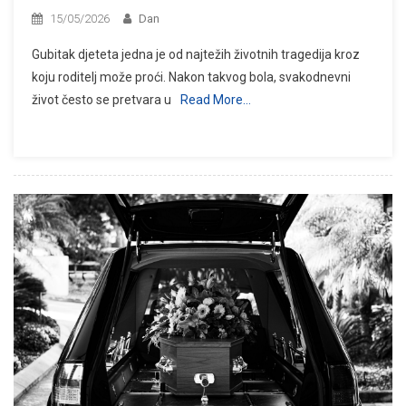
15/05/2026
Dan
Gubitak djeteta jedna je od najtežih životnih tragedija kroz
koju roditelj može proći. Nakon takvog bola, svakodnevni
život često se pretvara u
Read More…