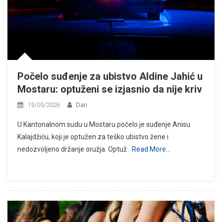
Počelo suđenje za ubistvo Aldine Jahić u
Mostaru: optuženi se izjasnio da nije kriv
15/05/2026
Dan
U Kantonalnom sudu u Mostaru počelo je suđenje Anisu
Kalajdžiću, koji je optužen za teško ubistvo žene i
nedozvoljeno držanje oružja. Optuž
Read More…