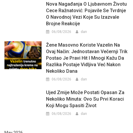
Nova Nagađanja O Ljubavnom Životu
Cece Ražnatović: Pojavile Se Tvrdnje
O Navodnoj Vezi Koje Su Izazvale
Brojne Reakcije
06/08/2026
dan
Žene Masovno Koriste Vazelin Na
Ovaj Način: Jednostavan Večernji Trik
Postao Je Pravi Hit I Mnogi Kažu Da
Razlika Postaje Vidljiva Već Nakon
Nekoliko Dana
06/08/2026
dan
Ujed Zmije Može Postati Opasan Za
Nekoliko Minuta: Ovo Su Prvi Koraci
Koji Mogu Spasiti Život
06/08/2026
dan
May 2026