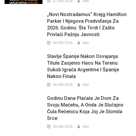
07/08/2026
dan
„Novi Nostradamus“ Krejg Hamilton
Parker I Njegova Predviđanja Za
2026. Godinu: Šta Tvrdi I Zašto
Privlači Pažnju Javnosti
06/08/2026
dan
Slavlje Španije Nakon Osvajanja
Titule Zasjenio Haos Na Terenu:
Sukob Igrača Argentine I Španije
Nakon Finala
06/08/2026
dan
Godinu Dana Plaćala Je Dom Za
Svoju Maćehu, A Onda Je Slučajno
Čula Rečenicu Koja Joj Je Slomila
Srce
06/08/2026
dan