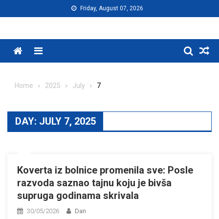
Skip
Friday, August 07, 2026
to
content
Menu
Home
2025
July
7
DAY:
JULY 7, 2025
Koverta iz bolnice promenila sve: Posle
razvoda saznao tajnu koju je bivša
supruga godinama skrivala
30/05/2026
Dan