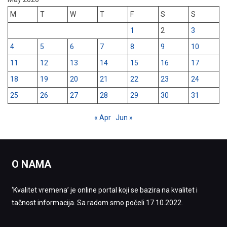
M
T
W
T
F
S
S
1
2
3
4
5
6
7
8
9
10
11
12
13
14
15
16
17
18
19
20
21
22
23
24
25
26
27
28
29
30
31
« Apr
Jun »
O NAMA
‘Kvalitet vremena’ je online portal koji se bazira na kvalitet i
tačnost informacija. Sa radom smo počeli 17.10.2022.