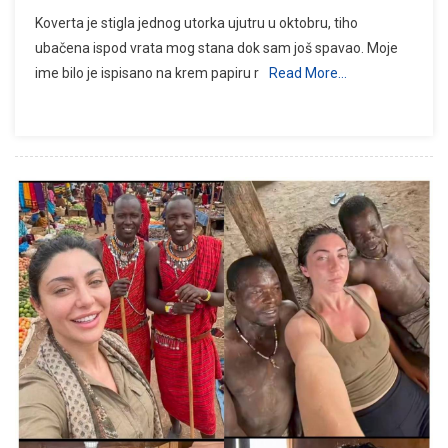
Koverta je stigla jednog utorka ujutru u oktobru, tiho
ubačena ispod vrata mog stana dok sam još spavao. Moje
ime bilo je ispisano na krem papiru r
Read More…