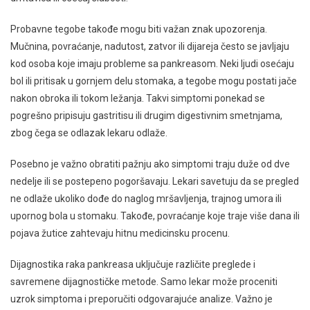
Probavne tegobe takođe mogu biti važan znak upozorenja.
Mučnina, povraćanje, nadutost, zatvor ili dijareja često se javljaju
kod osoba koje imaju probleme sa pankreasom. Neki ljudi osećaju
bol ili pritisak u gornjem delu stomaka, a tegobe mogu postati jače
nakon obroka ili tokom ležanja. Takvi simptomi ponekad se
pogrešno pripisuju gastritisu ili drugim digestivnim smetnjama,
zbog čega se odlazak lekaru odlaže.
Posebno je važno obratiti pažnju ako simptomi traju duže od dve
nedelje ili se postepeno pogoršavaju. Lekari savetuju da se pregled
ne odlaže ukoliko dođe do naglog mršavljenja, trajnog umora ili
upornog bola u stomaku. Takođe, povraćanje koje traje više dana ili
pojava žutice zahtevaju hitnu medicinsku procenu.
Dijagnostika raka pankreasa uključuje različite preglede i
savremene dijagnostičke metode. Samo lekar može proceniti
uzrok simptoma i preporučiti odgovarajuće analize. Važno je