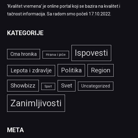
‘Kvalitet vremena’ je online portal koji se bazira na kvalitet i
tačnost informacija. Sa radom smo počeli 17.10.2022.
KATEGORIJE
Ispovesti
Crna hronika
Hrana i piće
Politika
Region
Lepota i zdravlje
Showbizz
Svet
Uncategorized
Sport
Zanimljivosti
META