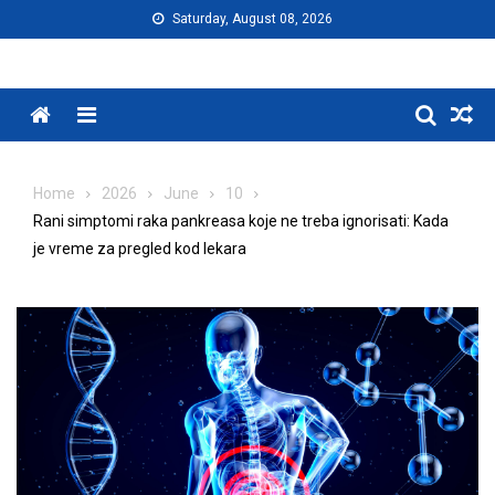
Skip
Saturday, August 08, 2026
to
content
Menu
Home
2026
June
10
Rani simptomi raka pankreasa koje ne treba ignorisati: Kada
je vreme za pregled kod lekara