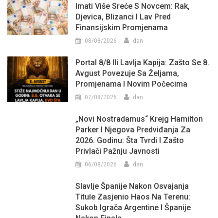
Imati Više Sreće S Novcem: Rak,
Djevica, Blizanci I Lav Pred
Finansijskim Promjenama
08/08/2026
dan
Portal 8/8 Ili Lavlja Kapija: Zašto Se 8.
Avgust Povezuje Sa Željama,
Promjenama I Novim Počecima
07/08/2026
dan
„Novi Nostradamus“ Krejg Hamilton
Parker I Njegova Predviđanja Za
2026. Godinu: Šta Tvrdi I Zašto
Privlači Pažnju Javnosti
06/08/2026
dan
Slavlje Španije Nakon Osvajanja
Titule Zasjenio Haos Na Terenu:
Sukob Igrača Argentine I Španije