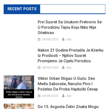
RECENT POSTS
Prvi Susret Sa Unukom Pretvorio Se
U Porodičnu Tajnu Koju Niko Nije
Očekivao
08/08/2026
dan
Nakon 21 Godine Pronašla Je Kćerku
Iz Prošlosti – Njihov Susret
Promijenio Je Cijelu Porodicu
08/08/2026
dan
Viktor Orban Stigao U Guču: Seo
Među Saboraše, Naručio Pivo I
Poželeo Da Proba Hajdučki Ćevap
08/08/2026
dan
Do 15. Avgusta Četiri Znaka Mogu