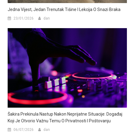
Jedna Vijest, Jedan Trenutak Tišine I Lekcija O Snazi Braka
23/01/2026
dan
Šakira Prekinula Nastup Nakon Neprijatne Situacije: Događaj
Koji Je Otvorio Važnu Temu O Privatnosti I Poštovanju
06/07/2026
dan