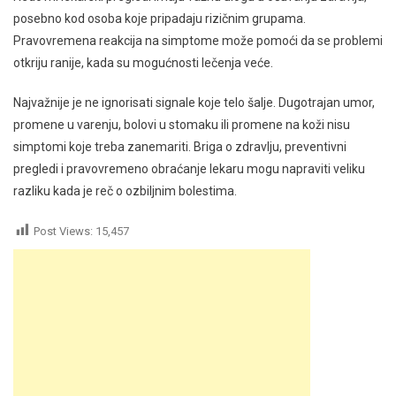
posebno kod osoba koje pripadaju rizičnim grupama.
Pravovremena reakcija na simptome može pomoći da se problemi
otkriju ranije, kada su mogućnosti lečenja veće.
Najvažnije je ne ignorisati signale koje telo šalje. Dugotrajan umor,
promene u varenju, bolovi u stomaku ili promene na koži nisu
simptomi koje treba zanemariti. Briga o zdravlju, preventivni
pregledi i pravovremeno obraćanje lekaru mogu napraviti veliku
razliku kada je reč o ozbiljnim bolestima.
Post Views:
15,457