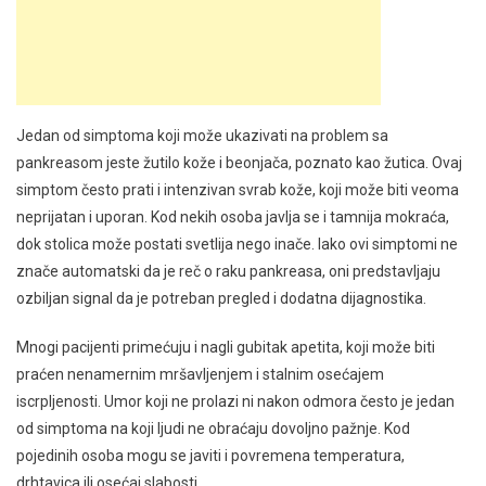
Jedan od simptoma koji može ukazivati na problem sa
pankreasom jeste žutilo kože i beonjača, poznato kao žutica. Ovaj
simptom često prati i intenzivan svrab kože, koji može biti veoma
neprijatan i uporan. Kod nekih osoba javlja se i tamnija mokraća,
dok stolica može postati svetlija nego inače. Iako ovi simptomi ne
znače automatski da je reč o raku pankreasa, oni predstavljaju
ozbiljan signal da je potreban pregled i dodatna dijagnostika.
Mnogi pacijenti primećuju i nagli gubitak apetita, koji može biti
praćen nenamernim mršavljenjem i stalnim osećajem
iscrpljenosti. Umor koji ne prolazi ni nakon odmora često je jedan
od simptoma na koji ljudi ne obraćaju dovoljno pažnje. Kod
pojedinih osoba mogu se javiti i povremena temperatura,
drhtavica ili osećaj slabosti.