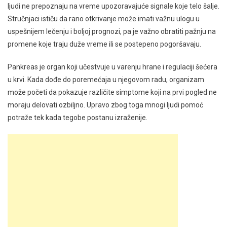
ljudi ne prepoznaju na vreme upozoravajuće signale koje telo šalje.
Stručnjaci ističu da rano otkrivanje može imati važnu ulogu u
uspešnijem lečenju i boljoj prognozi, pa je važno obratiti pažnju na
promene koje traju duže vreme ili se postepeno pogoršavaju.
Pankreas je organ koji učestvuje u varenju hrane i regulaciji šećera
u krvi. Kada dođe do poremećaja u njegovom radu, organizam
može početi da pokazuje različite simptome koji na prvi pogled ne
moraju delovati ozbiljno. Upravo zbog toga mnogi ljudi pomoć
potraže tek kada tegobe postanu izraženije.