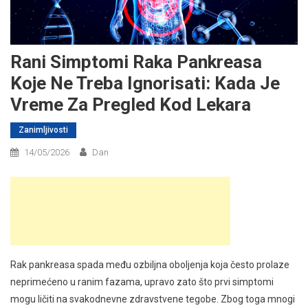
Rani Simptomi Raka Pankreasa
Koje Ne Treba Ignorisati: Kada Je
Vreme Za Pregled Kod Lekara
Zanimljivosti
14/05/2026
Dan
Rak pankreasa spada među ozbiljna oboljenja koja često prolaze
neprimećeno u ranim fazama, upravo zato što prvi simptomi
mogu ličiti na svakodnevne zdravstvene tegobe. Zbog toga mnogi