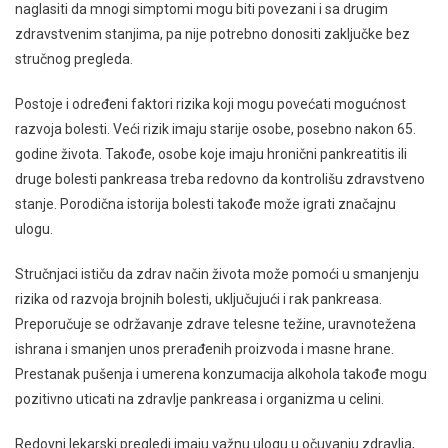
naglasiti da mnogi simptomi mogu biti povezani i sa drugim
zdravstvenim stanjima, pa nije potrebno donositi zaključke bez
stručnog pregleda.
Postoje i određeni faktori rizika koji mogu povećati mogućnost
razvoja bolesti. Veći rizik imaju starije osobe, posebno nakon 65.
godine života. Takođe, osobe koje imaju hronični pankreatitis ili
druge bolesti pankreasa treba redovno da kontrolišu zdravstveno
stanje. Porodična istorija bolesti takođe može igrati značajnu
ulogu.
Stručnjaci ističu da zdrav način života može pomoći u smanjenju
rizika od razvoja brojnih bolesti, uključujući i rak pankreasa.
Preporučuje se održavanje zdrave telesne težine, uravnotežena
ishrana i smanjen unos prerađenih proizvoda i masne hrane.
Prestanak pušenja i umerena konzumacija alkohola takođe mogu
pozitivno uticati na zdravlje pankreasa i organizma u celini.
Redovni lekarski pregledi imaju važnu ulogu u očuvanju zdravlja,