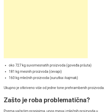
oko 727 kg suvomesnatih proizvoda (goveđa pršuta)
181 kg mesnih proizvoda (ćevapi)
160 kg mlečnih proizvoda (surutka i kajmak)
Ukupno je otkriveno više od jedne tone prehrambenih proizvoda.
Zašto je roba problematična?
Prema važećim propisima, unos mesa i mlečnih proizvoda u