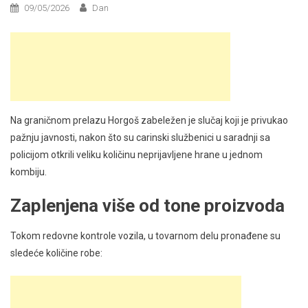
09/05/2026
Dan
Na graničnom prelazu Horgoš zabeležen je slučaj koji je privukao
pažnju javnosti, nakon što su carinski službenici u saradnji sa
policijom otkrili veliku količinu neprijavljene hrane u jednom
kombiju.
Zaplenjena više od tone proizvoda
Tokom redovne kontrole vozila, u tovarnom delu pronađene su
sledeće količine robe: