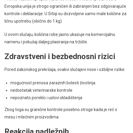
Evropska unija je strogo ograničen ili zabranjen bez odgovarajuće
kontrole i deklaracije. U Srbiji su dozvoljene samo male količine za
ličnu upotrebu (obično do 1 kg).
U ovom slučaju, količina robe jasno ukazuje na komercijalnu
namenu i pokušaj daljeg plasiranja na tržište.
Zdravstveni i bezbednosni rizici
Pored zakonskog prekršaja, ovakvi slučajevi nose i ozbiljne rizike:
mogućnost prenosa zaraznih bolesti životinja
nedostatak veterinarske kontrole
nepoznato poreklo i uslovi skladištenja
Zbog toga su granične kontrole posebno stroge kada je reč o
mesu i mlečnim proizvodima.
Reakcija nadležnih