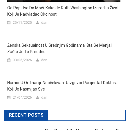
Od Ropstva Do Moći: Kako Je Ruth Washington Izgradila Život
Koji Je Nadvladao Okolnosti
25/11/2025
dan
Ženska Seksualnost U Srednjim Godinama: Šta Se Menja I
Zašto Je To Prirodno
03/05/2026
dan
Humor U Ordinaciji: Neočekivan Razgovor Pacijenta I Doktora
Koji Je Nasmijao Sve
21/04/2026
dan
RECENT POSTS