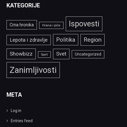
KATEGORIJE
Ispovesti
Crna hronika
Hrana i piće
Politika
Region
Lepota i zdravlje
Showbizz
Svet
Uncategorized
Sport
Zanimljivosti
META
Log in
Entries feed