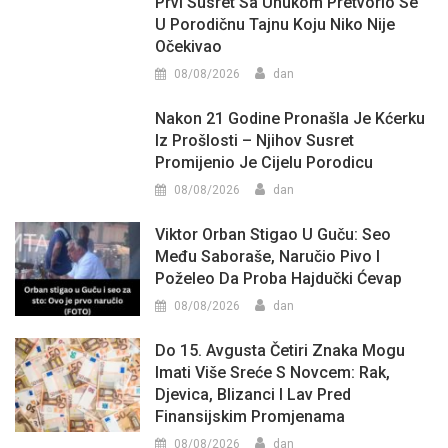
Prvi Susret Sa Unukom Pretvorio Se
U Porodičnu Tajnu Koju Niko Nije
Očekivao
08/08/2026
dan
Nakon 21 Godine Pronašla Je Kćerku
Iz Prošlosti – Njihov Susret
Promijenio Je Cijelu Porodicu
08/08/2026
dan
Viktor Orban Stigao U Guču: Seo
Među Saboraše, Naručio Pivo I
Poželeo Da Proba Hajdučki Ćevap
08/08/2026
dan
Do 15. Avgusta Četiri Znaka Mogu
Imati Više Sreće S Novcem: Rak,
Djevica, Blizanci I Lav Pred
Finansijskim Promjenama
08/08/2026
dan