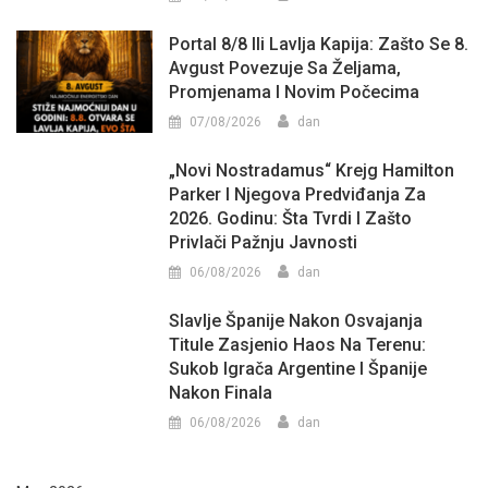
Portal 8/8 Ili Lavlja Kapija: Zašto Se 8.
Avgust Povezuje Sa Željama,
Promjenama I Novim Počecima
07/08/2026
dan
„Novi Nostradamus“ Krejg Hamilton
Parker I Njegova Predviđanja Za
2026. Godinu: Šta Tvrdi I Zašto
Privlači Pažnju Javnosti
06/08/2026
dan
Slavlje Španije Nakon Osvajanja
Titule Zasjenio Haos Na Terenu:
Sukob Igrača Argentine I Španije
Nakon Finala
06/08/2026
dan