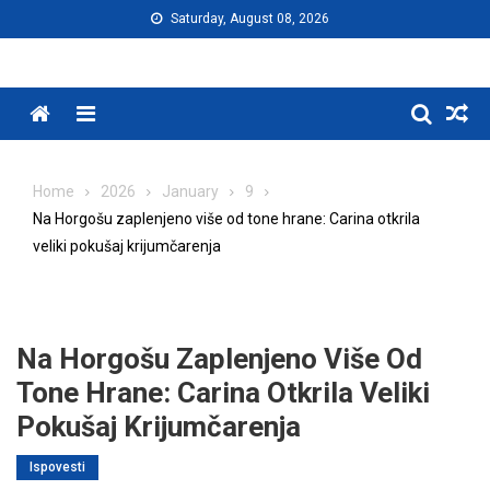
Skip
Saturday, August 08, 2026
to
content
Menu
Home
2026
January
9
Na Horgošu zaplenjeno više od tone hrane: Carina otkrila
veliki pokušaj krijumčarenja
Na Horgošu Zaplenjeno Više Od
Tone Hrane: Carina Otkrila Veliki
Pokušaj Krijumčarenja
Ispovesti