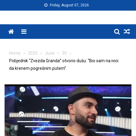
Skip
Friday, August 07, 2026
to
content
Menu
Home
2025
June
30
Pobjednik “Zvezda Granda” otvorio dušu: “Bio sam na ivici
da krenem pogrešnim putem”