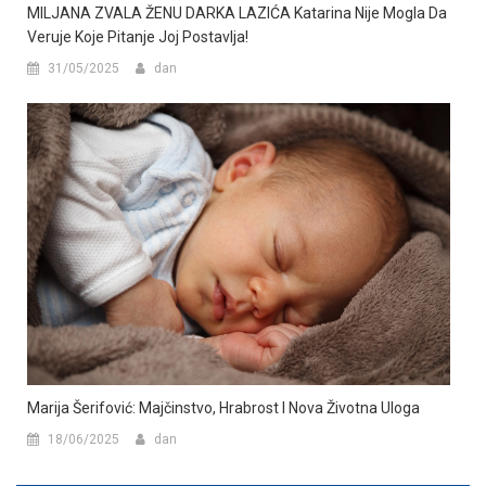
MILJANA ZVALA ŽENU DARKA LAZIĆA Katarina Nije Mogla Da
Veruje Koje Pitanje Joj Postavlja!
31/05/2025
dan
Marija Šerifović: Majčinstvo, Hrabrost I Nova Životna Uloga
18/06/2025
dan