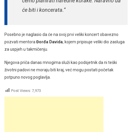
ćemo planirati naredne korake. Naravno da
će biti i koncerata.”
Posebno je naglasio da će na svoj prvi veliki koncert obavezno
pozvati mentora
Đorđa Davida
, kojem pripisuje veliki dio zasluga
za uspjeh u takmičenju.
Njegova priča danas mnogima služi kao podsjetnik da ni teški
životni padovi ne moraju biti kraj, već mogu postati početak
potpuno novog poglavlja.
Post Views:
7,973