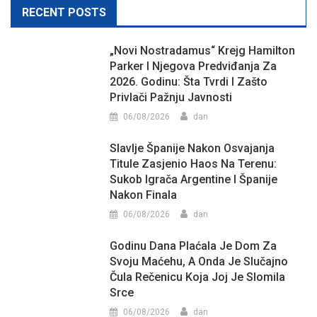
RECENT POSTS
„Novi Nostradamus“ Krejg Hamilton
Parker I Njegova Predviđanja Za
2026. Godinu: Šta Tvrdi I Zašto
Privlači Pažnju Javnosti
06/08/2026
dan
Slavlje Španije Nakon Osvajanja
Titule Zasjenio Haos Na Terenu:
Sukob Igrača Argentine I Španije
Nakon Finala
06/08/2026
dan
Godinu Dana Plaćala Je Dom Za
Svoju Maćehu, A Onda Je Slučajno
Čula Rečenicu Koja Joj Je Slomila
Srce
06/08/2026
dan