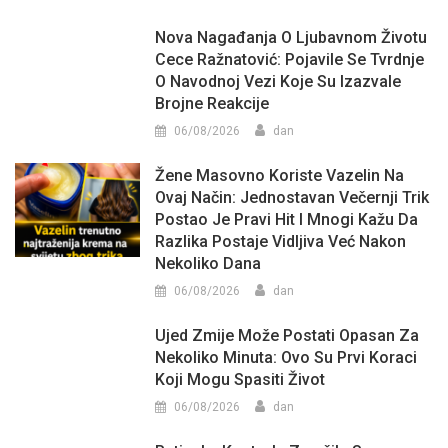
Nova Nagađanja O Ljubavnom Životu
Cece Ražnatović: Pojavile Se Tvrdnje
O Navodnoj Vezi Koje Su Izazvale
Brojne Reakcije
06/08/2026
dan
Žene Masovno Koriste Vazelin Na
Ovaj Način: Jednostavan Večernji Trik
Postao Je Pravi Hit I Mnogi Kažu Da
Razlika Postaje Vidljiva Već Nakon
Nekoliko Dana
06/08/2026
dan
Ujed Zmije Može Postati Opasan Za
Nekoliko Minuta: Ovo Su Prvi Koraci
Koji Mogu Spasiti Život
06/08/2026
dan