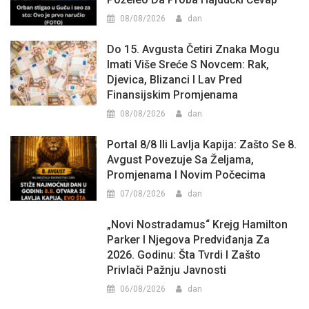
08/08/2026
dan
Do 15. Avgusta Četiri Znaka Mogu
Imati Više Sreće S Novcem: Rak,
Djevica, Blizanci I Lav Pred
Finansijskim Promjenama
08/08/2026
dan
Portal 8/8 Ili Lavlja Kapija: Zašto Se 8.
Avgust Povezuje Sa Željama,
Promjenama I Novim Počecima
07/08/2026
dan
„Novi Nostradamus“ Krejg Hamilton
Parker I Njegova Predviđanja Za
2026. Godinu: Šta Tvrdi I Zašto
Privlači Pažnju Javnosti
06/08/2026
dan