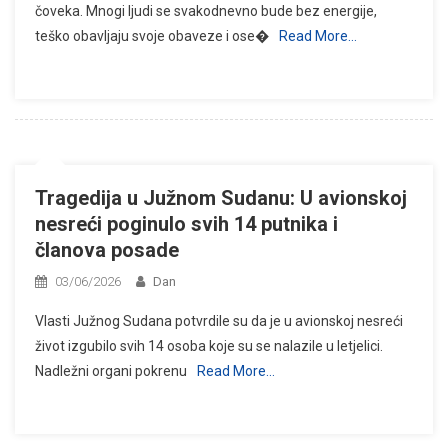
čoveka. Mnogi ljudi se svakodnevno bude bez energije,
teško obavljaju svoje obaveze i ose�
Read More…
Tragedija u Južnom Sudanu: U avionskoj
nesreći poginulo svih 14 putnika i
članova posade
03/06/2026
Dan
Vlasti Južnog Sudana potvrdile su da je u avionskoj nesreći
život izgubilo svih 14 osoba koje su se nalazile u letjelici.
Nadležni organi pokrenu
Read More…