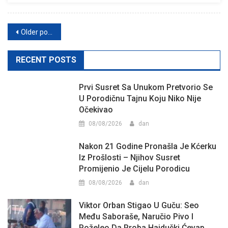
Posts
Older posts
navigation
RECENT POSTS
Prvi Susret Sa Unukom Pretvorio Se
U Porodičnu Tajnu Koju Niko Nije
Očekivao
08/08/2026
dan
Nakon 21 Godine Pronašla Je Kćerku
Iz Prošlosti – Njihov Susret
Promijenio Je Cijelu Porodicu
08/08/2026
dan
Viktor Orban Stigao U Guču: Seo
Među Saboraše, Naručio Pivo I
Poželeo Da Proba Hajdučki Ćevap