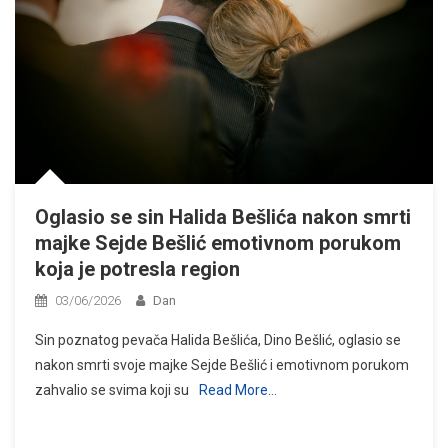
Oglasio se sin Halida Bešlića nakon smrti
majke Sejde Bešlić emotivnom porukom
koja je potresla region
03/06/2026
Dan
Sin poznatog pevača Halida Bešlića, Dino Bešlić, oglasio se
nakon smrti svoje majke Sejde Bešlić i emotivnom porukom
zahvalio se svima koji su
Read More…