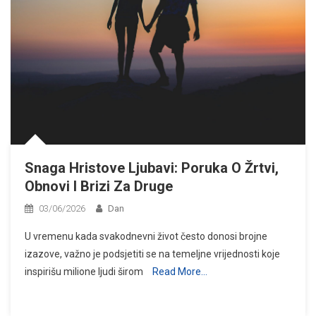
Snaga Hristove Ljubavi: Poruka O Žrtvi,
Obnovi I Brizi Za Druge
03/06/2026
Dan
U vremenu kada svakodnevni život često donosi brojne
izazove, važno je podsjetiti se na temeljne vrijednosti koje
inspirišu milione ljudi širom
Read More…