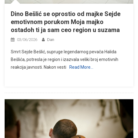
Dino Bešlić se oprostio od majke Sejde
emotivnom porukom Moja majko
ostadoh ti ja sam ceo region u suzama
03/06/2026
Dan
Smrt Sejde Bešlić, supruge legendarnog pevača Halida
Bešlića, potresla je region i izazvala veliki broj emotivnih
reakcija javnosti. Nakon vesti
Read More…