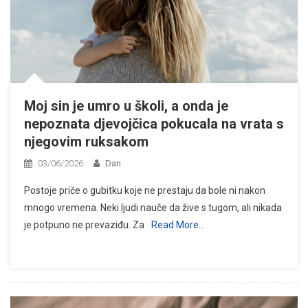
Moj sin je umro u školi, a onda je
nepoznata djevojčica pokucala na vrata s
njegovim ruksakom
03/06/2026
Dan
Postoje priče o gubitku koje ne prestaju da bole ni nakon
mnogo vremena. Neki ljudi nauče da žive s tugom, ali nikada
je potpuno ne prevaziđu. Za
Read More…