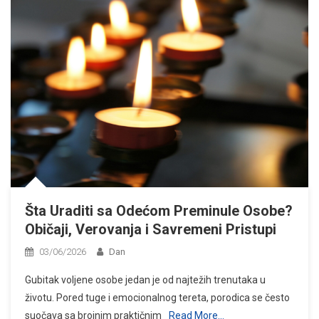
Šta Uraditi sa Odećom Preminule Osobe?
Običaji, Verovanja i Savremeni Pristupi
03/06/2026
Dan
Gubitak voljene osobe jedan je od najtežih trenutaka u
životu. Pored tuge i emocionalnog tereta, porodica se često
suočava sa brojnim praktičnim
Read More…