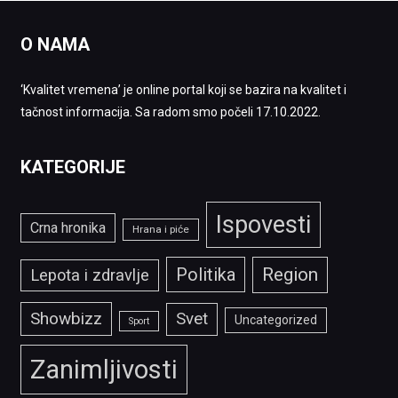
O NAMA
‘Kvalitet vremena’ je online portal koji se bazira na kvalitet i
tačnost informacija. Sa radom smo počeli 17.10.2022.
KATEGORIJE
Ispovesti
Crna hronika
Hrana i piće
Politika
Region
Lepota i zdravlje
Showbizz
Svet
Uncategorized
Sport
Zanimljivosti