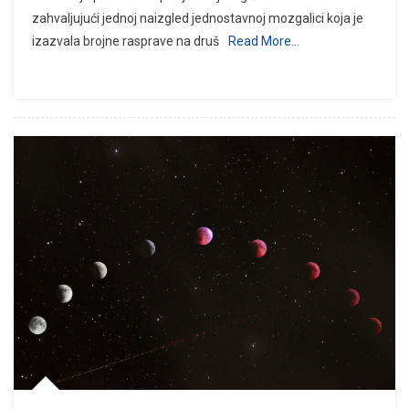
zahvaljujući jednoj naizgled jednostavnoj mozgalici koja je
izazvala brojne rasprave na druš
Read More…