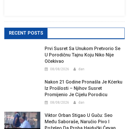
RECENT POSTS
Prvi Susret Sa Unukom Pretvorio Se
U Porodičnu Tajnu Koju Niko Nije
Očekivao
08/08/2026
dan
Nakon 21 Godine Pronašla Je Kćerku
Iz Prošlosti – Njihov Susret
Promijenio Je Cijelu Porodicu
08/08/2026
dan
Viktor Orban Stigao U Guču: Seo
Među Saboraše, Naručio Pivo I
Poželeo Da Proba Hajdučki Ćevap