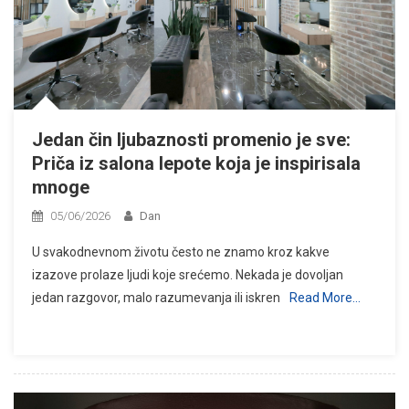
Jedan čin ljubaznosti promenio je sve:
Priča iz salona lepote koja je inspirisala
mnoge
05/06/2026
Dan
U svakodnevnom životu često ne znamo kroz kakve
izazove prolaze ljudi koje srećemo. Nekada je dovoljan
jedan razgovor, malo razumevanja ili iskren
Read More…