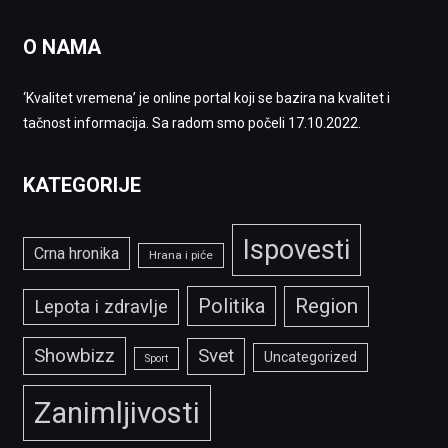
O NAMA
‘Kvalitet vremena’ je online portal koji se bazira na kvalitet i
tačnost informacija. Sa radom smo počeli 17.10.2022.
KATEGORIJE
Ispovesti
Crna hronika
Hrana i piće
Politika
Region
Lepota i zdravlje
Showbizz
Svet
Uncategorized
Sport
Zanimljivosti