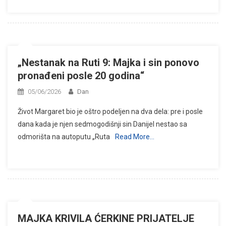
„Nestanak na Ruti 9: Majka i sin ponovo
pronađeni posle 20 godina“
05/06/2026
Dan
Život Margaret bio je oštro podeljen na dva dela: pre i posle
dana kada je njen sedmogodišnji sin Danijel nestao sa
odmorišta na autoputu „Ruta
Read More…
MAJKA KRIVILA ĆERKINE PRIJATELJE