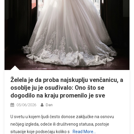
Želela je da proba najskuplju venčanicu, a
osoblje ju je osuđivalo: Ono što se
dogodilo na kraju promenilo je sve
05/06/2026
Dan
U svetu u kojem ljudi često donose zaključke na osnovu
nečijeg izgleda, odeće ili društvenog statusa, postoje
situacije koje podsećaju koliko s
Read More…