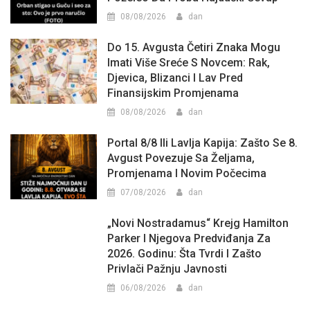
08/08/2026
dan
Do 15. Avgusta Četiri Znaka Mogu
Imati Više Sreće S Novcem: Rak,
Djevica, Blizanci I Lav Pred
Finansijskim Promjenama
08/08/2026
dan
Portal 8/8 Ili Lavlja Kapija: Zašto Se 8.
Avgust Povezuje Sa Željama,
Promjenama I Novim Počecima
07/08/2026
dan
„Novi Nostradamus“ Krejg Hamilton
Parker I Njegova Predviđanja Za
2026. Godinu: Šta Tvrdi I Zašto
Privlači Pažnju Javnosti
06/08/2026
dan