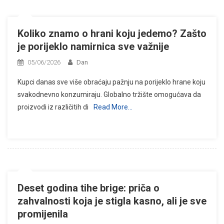
Koliko znamo o hrani koju jedemo? Zašto
je porijeklo namirnica sve važnije
05/06/2026
Dan
Kupci danas sve više obraćaju pažnju na porijeklo hrane koju
svakodnevno konzumiraju. Globalno tržište omogućava da
proizvodi iz različitih di
Read More…
Deset godina tihe brige: priča o
zahvalnosti koja je stigla kasno, ali je sve
promijenila