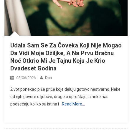
Udala Sam Se Za Čoveka Koji Nije Mogao
Da Vidi Moje Ožiljke, A Na Prvu Bračnu
Noć Otkrio Mi Je Tajnu Koju Je Krio
Dvadeset Godina
05/06/2026
Dan
Život ponekad piše priče koje deluju gotovo nestvarno. Neke
od njih govore o ljubavi, druge o oproštaju, a neke nas
podsećaju koliko su istina i
Read More…