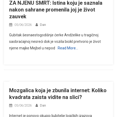
ZA NJENU SMRT: Istina koju je saznala
nakon sahrane promenila joj je život
zauvek
05/06/2026
Dan
Gubitak šesnaestogodišnje ćerke Andželike u tragičnoj
saobraćajnoj nesreći dok je vozila bicikl pretvorio je život
njene majke Mejbel u nepod
Read More…
Mozgalica koja je zbunila internet: Koliko
kvadrata zaista vidite na slici?
05/06/2026
Dan
Internet je ponovo okupio ljubitelje logičkih izazova