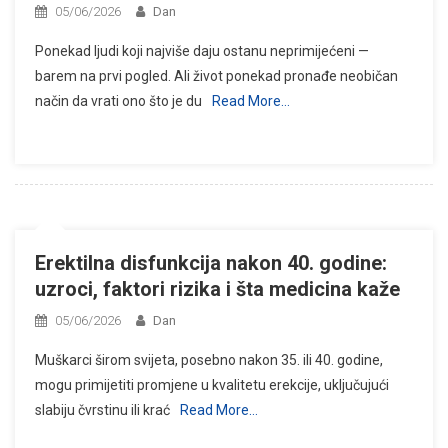
05/06/2026
Dan
Ponekad ljudi koji najviše daju ostanu neprimijećeni —
barem na prvi pogled. Ali život ponekad pronađe neobičan
način da vrati ono što je du
Read More…
Erektilna disfunkcija nakon 40. godine:
uzroci, faktori rizika i šta medicina kaže
05/06/2026
Dan
Muškarci širom svijeta, posebno nakon 35. ili 40. godine,
mogu primijetiti promjene u kvalitetu erekcije, uključujući
slabiju čvrstinu ili krać
Read More…