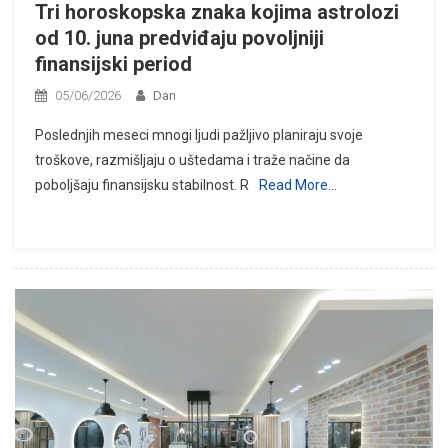
Tri horoskopska znaka kojima astrolozi
od 10. juna predviđaju povoljniji
finansijski period
05/06/2026
Dan
Poslednjih meseci mnogi ljudi pažljivo planiraju svoje
troškove, razmišljaju o uštedama i traže načine da
poboljšaju finansijsku stabilnost. R
Read More…