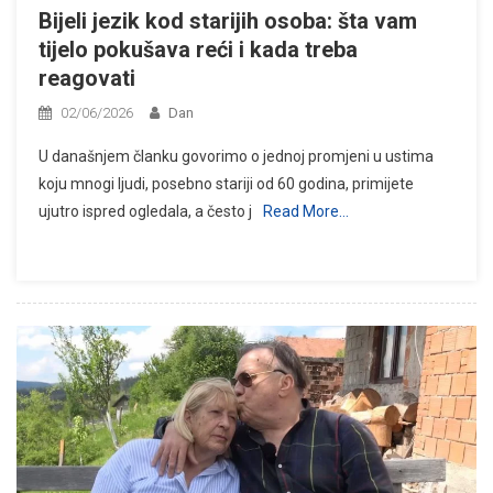
Bijeli jezik kod starijih osoba: šta vam
tijelo pokušava reći i kada treba
reagovati
02/06/2026
Dan
U današnjem članku govorimo o jednoj promjeni u ustima
koju mnogi ljudi, posebno stariji od 60 godina, primijete
ujutro ispred ogledala, a često j
Read More…