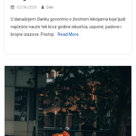
02/06/2026
Dan
U današnjem članku govorimo o životnim lekcijama koje ljudi
najčešće nauče tek kroz godine iskustva, uspone, padove i
brojne izazove. Postoji
Read More…