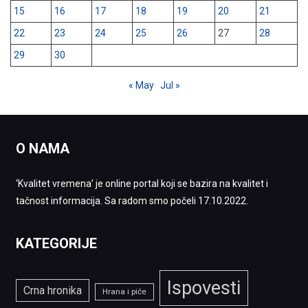
15
16
17
18
19
20
21
22
23
24
25
26
27
28
29
30
« May
Jul »
O NAMA
‘Kvalitet vremena’ je online portal koji se bazira na kvalitet i
tačnost informacija. Sa radom smo počeli 17.10.2022.
KATEGORIJE
Ispovesti
Crna hronika
Hrana i piće