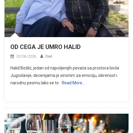
OD CEGA JE UMRO HALID
02/06/2026
Dan
Halid Bešlić, jedan od najvoljenijih pevača sa prostora bivše
Jugoslavije, decenijama je sinonim za emociju, iskrenost i
narodnu pesmu.Iako se to
Read More…