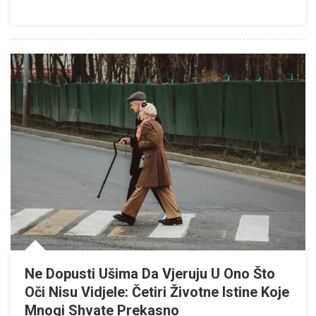
Ne Dopusti Ušima Da Vjeruju U Ono Što
Oči Nisu Vidjele: Četiri Životne Istine Koje
Mnogi Shvate Prekasno