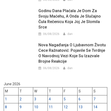
Godinu Dana Plaćala Je Dom Za
Svoju Maćehu, A Onda Je Slučajno
Čula Rečenicu Koja Joj Je Slomila
Srce
06/08/2026
dan
Nova Nagađanja O Ljubavnom Životu
Cece Ražnatović: Pojavile Se Tvrdnje
O Navodnoj Vezi Koje Su Izazvale
Brojne Reakcije
06/08/2026
dan
June 2026
M
T
W
T
F
S
S
1
2
3
4
5
6
7
8
9
10
11
12
13
14