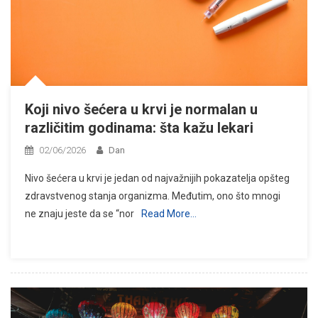
Koji nivo šećera u krvi je normalan u
različitim godinama: šta kažu lekari
02/06/2026
Dan
Nivo šećera u krvi je jedan od najvažnijih pokazatelja opšteg
zdravstvenog stanja organizma. Međutim, ono što mnogi
ne znaju jeste da se “nor
Read More…