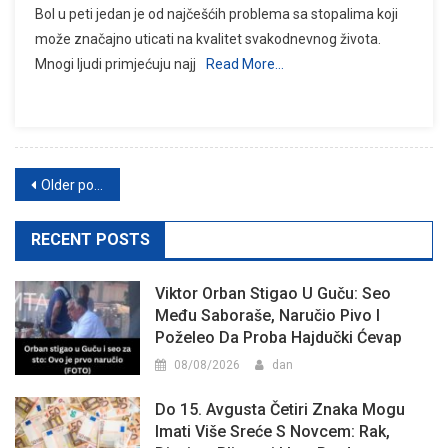
Bol u peti jedan je od najčešćih problema sa stopalima koji
može značajno uticati na kvalitet svakodnevnog života.
Mnogi ljudi primjećuju najj
Read More…
Posts
Older posts
navigation
RECENT POSTS
Viktor Orban Stigao U Guču: Seo
Među Saboraše, Naručio Pivo I
Poželeo Da Proba Hajdučki Ćevap
08/08/2026
dan
Do 15. Avgusta Četiri Znaka Mogu
Imati Više Sreće S Novcem: Rak,