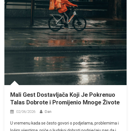
Mali Gest Dostavljača Koji Je Pokrenuo
Talas Dobrote i Promijenio Mnoge Živote
02/06/2026
Dan
U vremenu kada se često govori o podjelama, problemima i
lošim vijestima, priče o ljudskoj dobroti podsjećaju nas da i