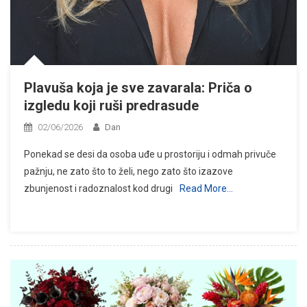
Plavuša koja je sve zavarala: Priča o
izgledu koji ruši predrasude
02/06/2026
Dan
Ponekad se desi da osoba uđe u prostoriju i odmah privuče
pažnju, ne zato što to želi, nego zato što izazove
zbunjenost i radoznalost kod drugi
Read More…