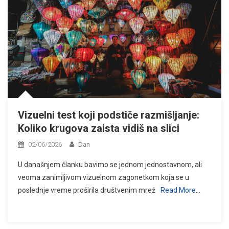
Vizuelni test koji podstiče razmišljanje:
Koliko krugova zaista vidiš na slici
02/06/2026
Dan
U današnjem članku bavimo se jednom jednostavnom, ali
veoma zanimljivom vizuelnom zagonetkom koja se u
poslednje vreme proširila društvenim mrež
Read More…