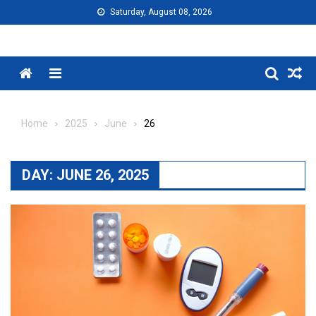
Skip
Saturday, August 08, 2026
to
content
Menu
Home
2025
June
26
DAY:
JUNE 26, 2025