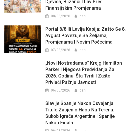
Djevica, Blizanci I Lav Pred
Finansijskim Promjenama
08/08/2026
dan
Portal 8/8 Ili Lavlja Kapija: Zašto Se 8.
Avgust Povezuje Sa Željama,
Promjenama I Novim Počecima
07/08/2026
dan
„Novi Nostradamus“ Krejg Hamilton
Parker I Njegova Predviđanja Za
2026. Godinu: Šta Tvrdi I Zašto
Privlači Pažnju Javnosti
06/08/2026
dan
Slavlje Španije Nakon Osvajanja
Titule Zasjenio Haos Na Terenu:
Sukob Igrača Argentine I Španije
Nakon Finala
06/08/2026
dan