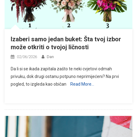
Izaberi samo jedan buket: Šta tvoj izbor
može otkriti o tvojoj ličnosti
02/06/2026
Dan
Da li si se ikada zapitala zašto te neki cvjetovi odmah
privuku, dok drugi ostanu potpuno neprimijećeni? Na prvi
pogled, to izgleda kao običan
Read More…