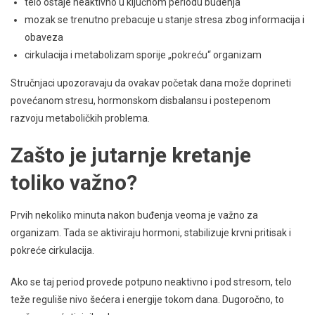
telo ostaje neaktivno u ključnom periodu buđenja
mozak se trenutno prebacuje u stanje stresa zbog informacija i
obaveza
cirkulacija i metabolizam sporije „pokreću“ organizam
Stručnjaci upozoravaju da ovakav početak dana može doprineti
povećanom stresu, hormonskom disbalansu i postepenom
razvoju metaboličkih problema.
Zašto je jutarnje kretanje
toliko važno?
Prvih nekoliko minuta nakon buđenja veoma je važno za
organizam. Tada se aktiviraju hormoni, stabilizuje krvni pritisak i
pokreće cirkulacija.
Ako se taj period provede potpuno neaktivno i pod stresom, telo
teže reguliše nivo šećera i energije tokom dana. Dugoročno, to