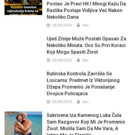
Postao Je Pravi Hit I Mnogi Kažu Da
Razlika Postaje Vidljiva Već Nakon
Nekoliko Dana
06/08/2026
dan
Ujed Zmije Može Postati Opasan Za
Nekoliko Minuta: Ovo Su Prvi Koraci
Koji Mogu Spasiti Život
06/08/2026
dan
Rutinska Kontrola Završila Se
Lisicama: Predmet Iz Viktorijinog
Džepa Promenio Je Ponašanje
Dvojice Policajaca
06/08/2026
dan
Sakrivena Iza Kamenog Luka Čula
Sam Razgovor Koji Mi Je Promenio
Život: Mislila Sam Da Me Vara, A