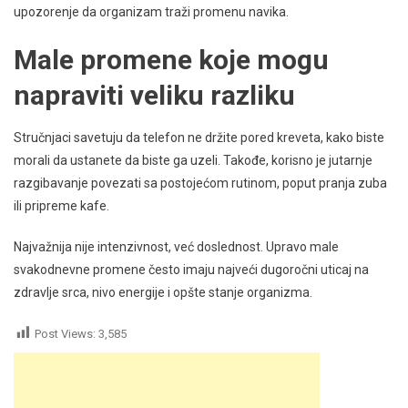
upozorenje da organizam traži promenu navika.
Male promene koje mogu
napraviti veliku razliku
Stručnjaci savetuju da telefon ne držite pored kreveta, kako biste
morali da ustanete da biste ga uzeli. Takođe, korisno je jutarnje
razgibavanje povezati sa postojećom rutinom, poput pranja zuba
ili pripreme kafe.
Najvažnija nije intenzivnost, već doslednost. Upravo male
svakodnevne promene često imaju najveći dugoročni uticaj na
zdravlje srca, nivo energije i opšte stanje organizma.
Post Views:
3,585