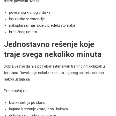
može povećati rizik od:
povišenog krvnog pritiska
insulinske rezistencije
nakupljanja masnoće u predelu stomaka
hroničnog umora
Jednostavno rešenje koje
traje svega nekoliko minuta
Dobra vest je da nije potreban intenzivan trening niti odlazak u
teretanu. Dovoljno je nekoliko minuta laganog pokreta odmah
nakon ustajanja.
Preporučuju se:
kratka šetnja po stanu
lagano istezanje vrata, leđa i kukova
duboko i kontrolisano disanje