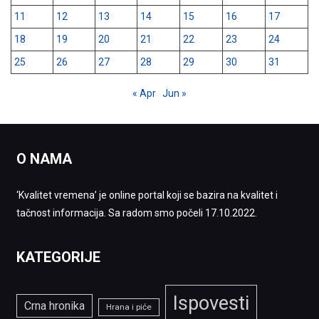
11
12
13
14
15
16
17
18
19
20
21
22
23
24
25
26
27
28
29
30
31
« Apr
Jun »
O NAMA
‘Kvalitet vremena’ je online portal koji se bazira na kvalitet i
tačnost informacija. Sa radom smo počeli 17.10.2022.
KATEGORIJE
Ispovesti
Crna hronika
Hrana i piće