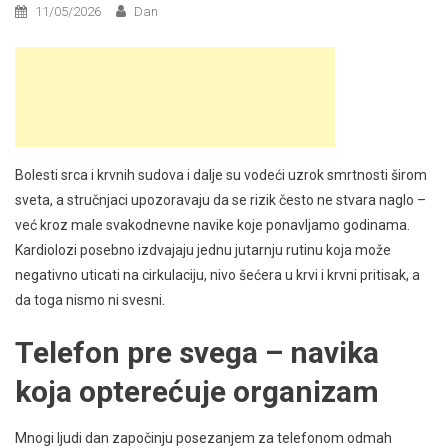
11/05/2026
Dan
Bolesti srca i krvnih sudova i dalje su vodeći uzrok smrtnosti širom
sveta, a stručnjaci upozoravaju da se rizik često ne stvara naglo –
već kroz male svakodnevne navike koje ponavljamo godinama.
Kardiolozi posebno izdvajaju jednu jutarnju rutinu koja može
negativno uticati na cirkulaciju, nivo šećera u krvi i krvni pritisak, a
da toga nismo ni svesni.
Telefon pre svega – navika
koja opterećuje organizam
Mnogi ljudi dan započinju posezanjem za telefonom odmah