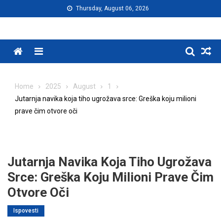
Skip
Thursday, August 06, 2026
to
content
Menu
Home
2025
August
1
Jutarnja navika koja tiho ugrožava srce: Greška koju milioni
prave čim otvore oči
Jutarnja Navika Koja Tiho Ugrožava
Srce: Greška Koju Milioni Prave Čim
Otvore Oči
Ispovesti