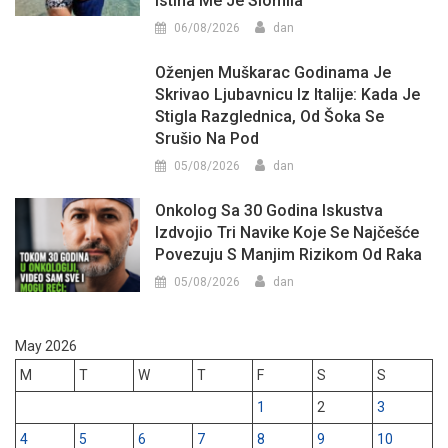
Istina Me Je Slomila
06/08/2026
dan
Oženjen Muškarac Godinama Je
Skrivao Ljubavnicu Iz Italije: Kada Je
Stigla Razglednica, Od Šoka Se
Srušio Na Pod
05/08/2026
dan
Onkolog Sa 30 Godina Iskustva
Izdvojio Tri Navike Koje Se Najčešće
Povezuju S Manjim Rizikom Od Raka
05/08/2026
dan
May 2026
M
T
W
T
F
S
S
1
2
3
4
5
6
7
8
9
10