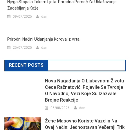
Njega Stopala Tokom Ljeta: Prirodna Pomoć Za Ublažavanje
Zadebljanja Kože
09/07/2025
dan
Prirodni Načini Uklanjanja Korova Iz Vrta
25/07/2025
dan
RECENT POSTS
Nova Nagađanja O Ljubavnom Životu
Cece Ražnatović: Pojavile Se Tvrdnje
O Navodnoj Vezi Koje Su Izazvale
Brojne Reakcije
06/08/2026
dan
Žene Masovno Koriste Vazelin Na
Ovaj Način: Jednostavan Večernji Trik