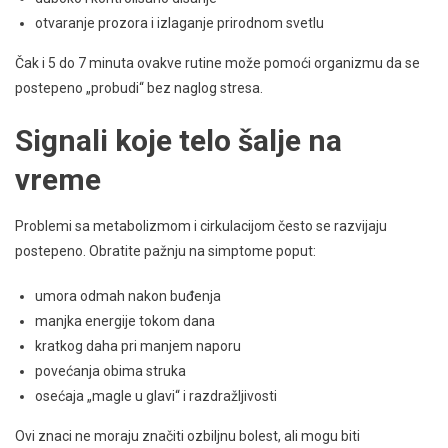
otvaranje prozora i izlaganje prirodnom svetlu
Čak i 5 do 7 minuta ovakve rutine može pomoći organizmu da se
postepeno „probudi“ bez naglog stresa.
Signali koje telo šalje na
vreme
Problemi sa metabolizmom i cirkulacijom često se razvijaju
postepeno. Obratite pažnju na simptome poput:
umora odmah nakon buđenja
manjka energije tokom dana
kratkog daha pri manjem naporu
povećanja obima struka
osećaja „magle u glavi“ i razdražljivosti
Ovi znaci ne moraju značiti ozbiljnu bolest, ali mogu biti