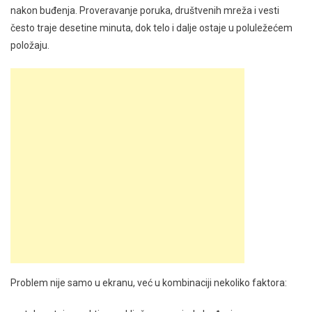
nakon buđenja. Proveravanje poruka, društvenih mreža i vesti
često traje desetine minuta, dok telo i dalje ostaje u poluležećem
položaju.
Problem nije samo u ekranu, već u kombinaciji nekoliko faktora: