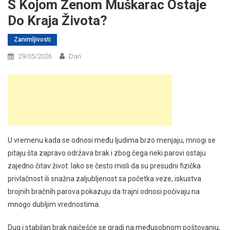
S Kojom Ženom Muškarac Ostaje
Do Kraja Života?
Zanimljivosti
29/05/2026
Dan
U vremenu kada se odnosi među ljudima brzo menjaju, mnogi se
pitaju šta zapravo održava brak i zbog čega neki parovi ostaju
zajedno čitav život. Iako se često misli da su presudni fizička
privlačnost ili snažna zaljubljenost sa početka veze, iskustva
brojnih bračnih parova pokazuju da trajni odnosi počivaju na
mnogo dubljim vrednostima.
Dug i stabilan brak najčešće se gradi na međusobnom poštovanju,