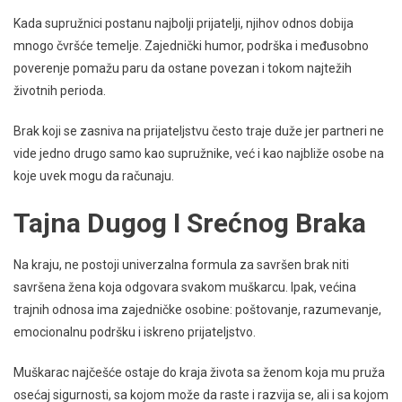
Kada supružnici postanu najbolji prijatelji, njihov odnos dobija
mnogo čvršće temelje. Zajednički humor, podrška i međusobno
poverenje pomažu paru da ostane povezan i tokom najtežih
životnih perioda.
Brak koji se zasniva na prijateljstvu često traje duže jer partneri ne
vide jedno drugo samo kao supružnike, već i kao najbliže osobe na
koje uvek mogu da računaju.
Tajna Dugog I Srećnog Braka
Na kraju, ne postoji univerzalna formula za savršen brak niti
savršena žena koja odgovara svakom muškarcu. Ipak, većina
trajnih odnosa ima zajedničke osobine: poštovanje, razumevanje,
emocionalnu podršku i iskreno prijateljstvo.
Muškarac najčešće ostaje do kraja života sa ženom koja mu pruža
osećaj sigurnosti, sa kojom može da raste i razvija se, ali i sa kojom