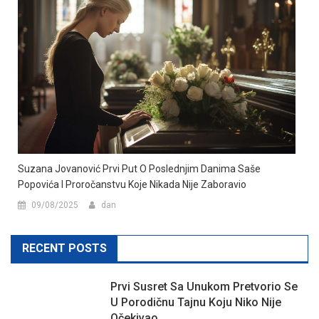
Suzana Jovanović Prvi Put O Poslednjim Danima Saše
Popovića I Proročanstvu Koje Nikada Nije Zaboravio
09/08/2025
dan
RECENT POSTS
Prvi Susret Sa Unukom Pretvorio Se
U Porodičnu Tajnu Koju Niko Nije
Očekivao