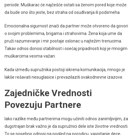
periode. Muškarac će najčešće ostati sa ženom pored koje može
da bude ono što jeste, bez straha od osuđivanja ili podsmeha.
Emocionalna sigurnost znači da partner može otvoreno da govori
o svojim problemima, brigama i strahovima. Žena koja ume da
pruži razumevanje i mir postaje oslonac u najtežim trenucima.
Takav odnos donosi stabilnost i osećaj pripadnosti koji je mnogim
muškarcima veoma važan.
Kada između supružnika postoji iskrena komunikacija, mnogo je
lakše rešavati nesuglasice i prevazilaziti svakodnevne izazove.
Zajedničke Vrednosti
Povezuju Partnere
Iako razlike među partnerima mogu učiniti odnos zanimljivijim, za
dugotrajan brak važno je da supružnici dele iste životne vrednosti.
To se posebno odnosi na pogled na porodicu, vaspitanje dece,