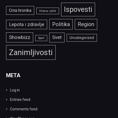
Ispovesti
Crna hronika
Hrana i piće
Politika
Region
Lepota i zdravlje
Showbizz
Svet
Uncategorized
Sport
Zanimljivosti
META
Log in
Entries feed
Comments feed