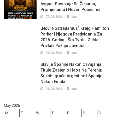
Avgust Povezuje Sa Željama,
Promjenama I Novim Počecima
07/08/2026
dan
„Novi Nostradamus“ Krejg Hamilton
Parker I Njegova Predviđanja Za
2026. Godinu: Šta Tvrdi I Zašto
Privlači Pažnju Javnosti
06/08/2026
dan
Slavlje Španije Nakon Osvajanja
Titule Zasjenio Haos Na Terenu:
Sukob Igrača Argentine I Španije
Nakon Finala
06/08/2026
dan
May 2026
M
T
W
T
F
S
S