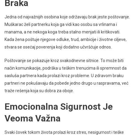
Braka
Jedna od najvažnijih osobina koje održavaju brak jeste poštovanje.
Muškarac želi partnerku koja ga vidi kao osobu sa vrlinama i
manama, a ne nekoga koga treba stalno menjati ili kritikovati.
Kada žena poštuje njegove odluke, trud, ambicije i životne ciljeve,
stvara se osećaj poverenja koji dodatno učvršćuje odnos.
Poštovanje se pokazuje kroz svakodnevne sitnice. To može biti
način komunikacije, podrška u teškim trenucima ili spremnost da
sasluša partnera kada prolazi kroz probleme. U zdravom braku
partneri ne pokušavaju da pobede jedno drugo u raspravama, već
traže rešenja koja su dobra za oboje.
Emocionalna Sigurnost Je
Veoma Važna
Svaki čovek tokom života prolazi kroz stres, nesigurnost i teške