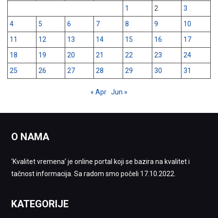
1
2
3
4
5
6
7
8
9
10
11
12
13
14
15
16
17
18
19
20
21
22
23
24
25
26
27
28
29
30
31
« Apr
Jun »
O NAMA
‘Kvalitet vremena’ je online portal koji se bazira na kvalitet i
tačnost informacija. Sa radom smo počeli 17.10.2022.
KATEGORIJE