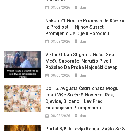
08/08/2026
dan
Nakon 21 Godine Pronašla Je Kćerku
Iz Prošlosti – Njihov Susret
Promijenio Je Cijelu Porodicu
08/08/2026
dan
Viktor Orban Stigao U Guču: Seo
Među Saboraše, Naručio Pivo I
Poželeo Da Proba Hajdučki Ćevap
08/08/2026
dan
Do 15. Avgusta Četiri Znaka Mogu
Imati Više Sreće S Novcem: Rak,
Djevica, Blizanci I Lav Pred
Finansijskim Promjenama
08/08/2026
dan
Portal 8/8 Ili Lavlja Kapija: Zašto Se 8.