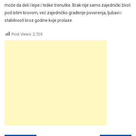
može da deli i lepe i teške trenutke. Brak nije samo zajednički život
pod istim krovom, već zajedničko građenje poverenja, ljubavi i
stabilnosti kroz godine koje prolaze.
Post Views:
2,729