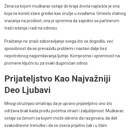
Žena sa kojom muškarac ostaje do kraja života najčešće je ona
koja ne koristi stare greške kao oružje u svađama. Umesto stalnog
vraćanja na prošlost, ona je spremna da zajedno sa partnerom
traži rešenja i radi na odnosu.
Praštanje ne znači zaboravljanje svega što se dogodilo, već
sposobnost da se prevaziđu problemi i nastavi dalje bez
nepotrebnog nagomilavanja ljutnje. Kompromis i spremnost na
promene ključni su za svaki dugoročan odnos.
Prijateljstvo Kao Najvažniji
Deo Ljubavi
Mnogi stručnjaci smatraju da je upravo prijateljstvo ono što
održava brak kada prođu početna strast i zaljubljenost. Muškarac
ostaje sa ženom sa kojom može iskreno da razgovara, da deli
svakodnevne trenutke i da se oseća prijatno čak i u tišini.