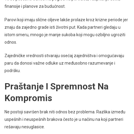
finansije i planove za budućnost.
Parovi koji imaju slične ciljeve lakše prolaze kroz krizne periode jer
znaju da zajedno grade isti životni put. Kada partneri gledaju u
istom smeru, mnogo je manje sukoba koji mogu ozbiljno ugroziti
odnos.
Zajedničke vrednosti stvaraju osećaj zajedništva i omogućavaju
paru da donosi važne odluke uz međusobno razumevanje i
podršku.
Praštanje I Spremnost Na
Kompromis
Ne postoji savršen brak niti odnos bez problema. Razlika između
uspešnih i neuspešnih brakova često je u načinu na koji partneri
rešavaju nesuglasice.