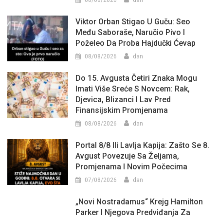
Viktor Orban Stigao U Guču: Seo
Među Saboraše, Naručio Pivo I
Poželeo Da Proba Hajdučki Ćevap
08/08/2026
dan
Do 15. Avgusta Četiri Znaka Mogu
Imati Više Sreće S Novcem: Rak,
Djevica, Blizanci I Lav Pred
Finansijskim Promjenama
08/08/2026
dan
Portal 8/8 Ili Lavlja Kapija: Zašto Se 8.
Avgust Povezuje Sa Željama,
Promjenama I Novim Počecima
07/08/2026
dan
„Novi Nostradamus“ Krejg Hamilton
Parker I Njegova Predviđanja Za