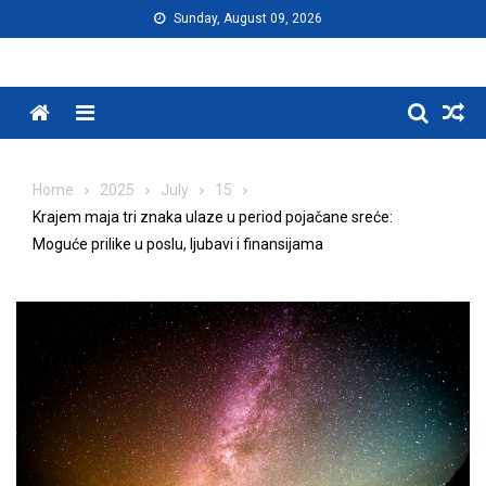
Skip
Sunday, August 09, 2026
to
content
Menu
Home
2025
July
15
Krajem maja tri znaka ulaze u period pojačane sreće:
Moguće prilike u poslu, ljubavi i finansijama