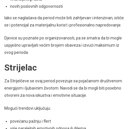
novih poslovnih odgovornosti
Iako se naglašava da period može biti zahtjevan i intenzivan, ističe
se i potencijal za materijalnu korist i profesionalno napredovanje.
Djevice su poznate po organizovanosti, pa se smatra da bi mogle
uspješno upravljati većim brojem obaveza i izvući maksimum iz
ovog perioda.
Strijelac
Za Strijelčeve se ovaj period povezuje sa pojačanom društvenom
energijom i ljubavnim životom. Navodi se da bi mogli biti posebno
otvoreni za nova iskustva i emotivne situacije.
Mogući trendovi uključuju:
povećanu pažnju i flert
više paralelnih emotivnih odnosa ili dilema