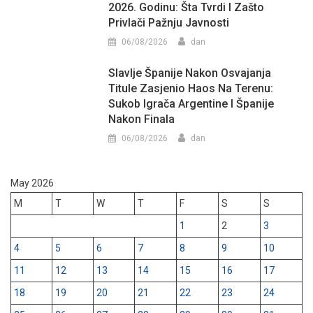
2026. Godinu: Šta Tvrdi I Zašto
Privlači Pažnju Javnosti
06/08/2026
dan
Slavlje Španije Nakon Osvajanja
Titule Zasjenio Haos Na Terenu:
Sukob Igrača Argentine I Španije
Nakon Finala
06/08/2026
dan
May 2026
M
T
W
T
F
S
S
1
2
3
4
5
6
7
8
9
10
11
12
13
14
15
16
17
18
19
20
21
22
23
24