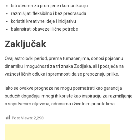
biti otvoren za promjene i komunikaciju
razmišljati fleksibilno i bez predrasuda
koristiti kreativne ideje i inicijativu
balansirati obaveze i lične potrebe
Zaključak
Ovaj astrološki period, prema tumačenjima, donosi pojačanu
dinamiku i mogućnosti za tri znaka Zodijaka, ali i podsjeća na
važnost ličnih odluka i spremnosti da se prepoznaju prilike.
Iako se ovakve prognoze ne mogu posmatrati kao garancija
budućih događaja, mnogi ih koriste kao inspiraciju za razmišljanje
o sopstvenim ciljevima, odnosima i životnim prioritetima.
Post Views:
2,298