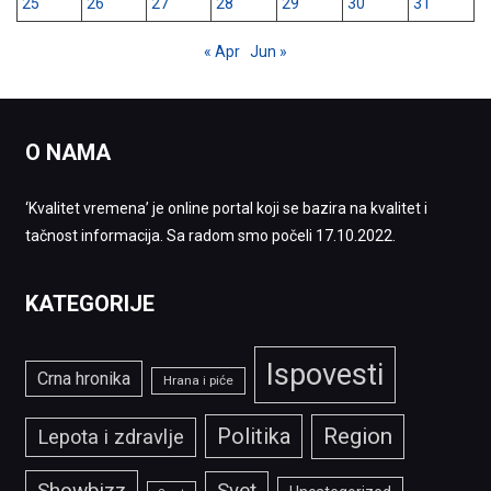
25
26
27
28
29
30
31
« Apr
Jun »
O NAMA
‘Kvalitet vremena’ je online portal koji se bazira na kvalitet i
tačnost informacija. Sa radom smo počeli 17.10.2022.
KATEGORIJE
Ispovesti
Crna hronika
Hrana i piće
Politika
Region
Lepota i zdravlje
Showbizz
Svet