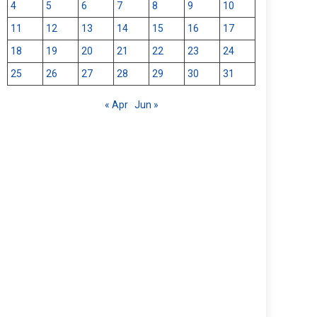
4
5
6
7
8
9
10
11
12
13
14
15
16
17
18
19
20
21
22
23
24
25
26
27
28
29
30
31
« Apr
Jun »