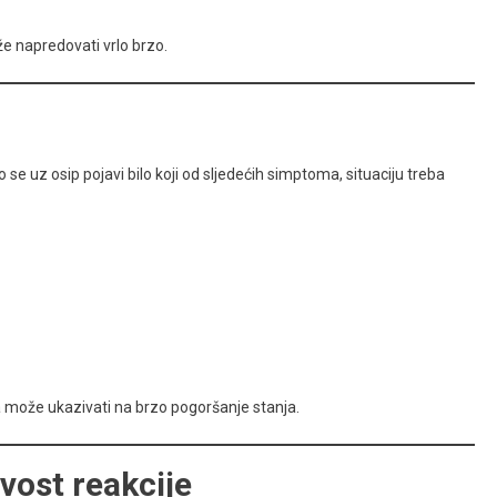
že napredovati vrlo brzo.
ko se uz osip pojavi bilo koji od sljedećih simptoma, situaciju treba
može ukazivati na brzo pogoršanje stanja.
vost reakcije