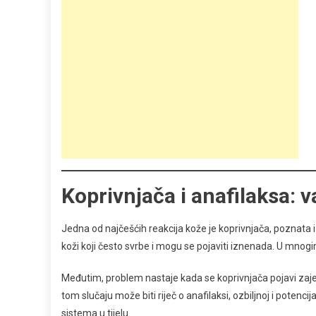
Koprivnjača i anafilaksa: 
Jedna od najčešćih reakcija kože je koprivnjača, poznata i 
koži koji često svrbe i mogu se pojaviti iznenada. U mnogi
Međutim, problem nastaje kada se koprivnjača pojavi zaje
tom slučaju može biti riječ o anafilaksi, ozbiljnoj i poten
sistema u tijelu.