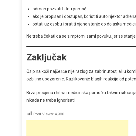
odmah pozvati hitnu pomoć
ako je propisan i dostupan, koristiti autoinjektor adren
ostati uz osobu i pratiti njeno stanje do dolaska medi
Ne treba čekati da se simptomi sami povuku, jer se stanj
Zaključak
Osip na koži najčešće nije razlog za zabrinutost, ali u k
ozbiljno upozorenje. Razlikovanje blagih reakcija od poten
Brza procjena i hitna medicinska pomoć u takvim situac
nikada ne treba ignorisati.
Post Views:
4,980