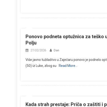
Ponovo podneta optužnica za teško u
Polju
27/02/2026
Dan
Više javno tužilaštvo u Zaječaru ponovo je podnelo opt
(50) iz Luke, zbog su
Read More…
Kada strah prestaje: Priča o zaštiti i 