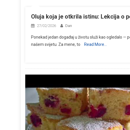
Oluja koja je otkrila istinu: Lekcija o 
27/02/2026
Dan
Ponekad jedan događaj u životu služi kao ogledalo — 
našem svijetu. Za mene, to
Read More…