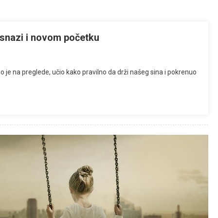
, snazi i novom početku
io je na preglede, učio kako pravilno da drži našeg sina i pokrenuo