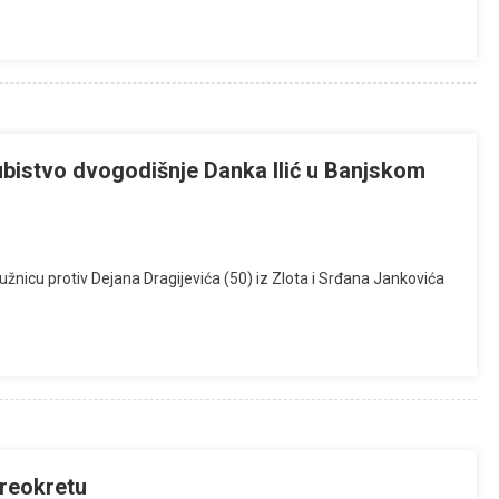
bistvo dvogodišnje Danka Ilić u Banjskom
užnicu protiv Dejana Dragijevića (50) iz Zlota i Srđana Jankovića
preokretu