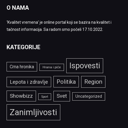
O NAMA
‘Kvalitet vremena’ je online portal koji se bazira na kvalitet i
tačnost informacija. Sa radom smo počeli 17.10.2022.
KATEGORIJE
Ispovesti
Crna hronika
Hrana i piće
Politika
Region
Lepota i zdravlje
Showbizz
Svet
Uncategorized
Sport
Zanimljivosti