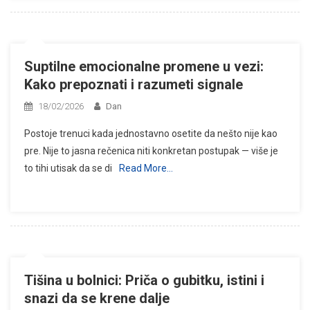
Suptilne emocionalne promene u vezi:
Kako prepoznati i razumeti signale
18/02/2026
Dan
Postoje trenuci kada jednostavno osetite da nešto nije kao
pre. Nije to jasna rečenica niti konkretan postupak — više je
to tihi utisak da se di
Read More…
Tišina u bolnici: Priča o gubitku, istini i
snazi da se krene dalje