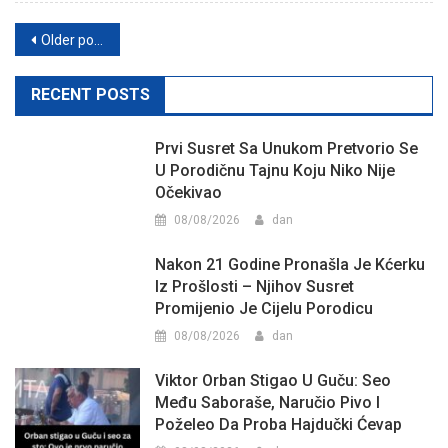
Posts
Older posts
navigation
RECENT POSTS
Prvi Susret Sa Unukom Pretvorio Se
U Porodičnu Tajnu Koju Niko Nije
Očekivao
08/08/2026
dan
Nakon 21 Godine Pronašla Je Kćerku
Iz Prošlosti – Njihov Susret
Promijenio Je Cijelu Porodicu
08/08/2026
dan
Viktor Orban Stigao U Guču: Seo
Među Saboraše, Naručio Pivo I
Poželeo Da Proba Hajdučki Ćevap