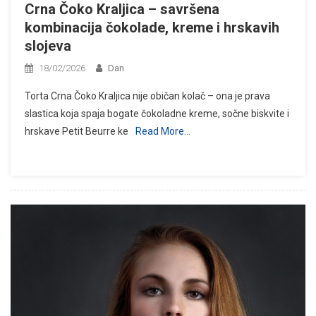
Crna Čoko Kraljica – savršena
kombinacija čokolade, kreme i hrskavih
slojeva
18/02/2026
Dan
Torta Crna Čoko Kraljica nije običan kolač – ona je prava
slastica koja spaja bogate čokoladne kreme, sočne biskvite i
hrskave Petit Beurre ke
Read More…