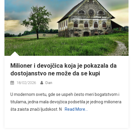
Milioner i devojčica koja je pokazala da
dostojanstvo ne može da se kupi
18/02/2026
Dan
U modernom svetu, gde se uspeh često meri bogatstvom i
titulama, jedna mala devojčica podsetila je jednog milionera
šta zaista znači ljudskost. N
Read More…