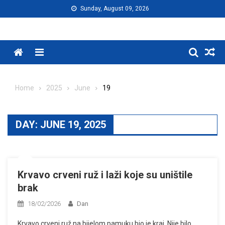
Skip
Sunday, August 09, 2026
to
content
Menu
Home
2025
June
19
DAY:
JUNE 19, 2025
Krvavo crveni ruž i laži koje su uništile
brak
18/02/2026
Dan
Krvavo crveni ruž na bijelom pamuku bio je kraj. Nije bilo