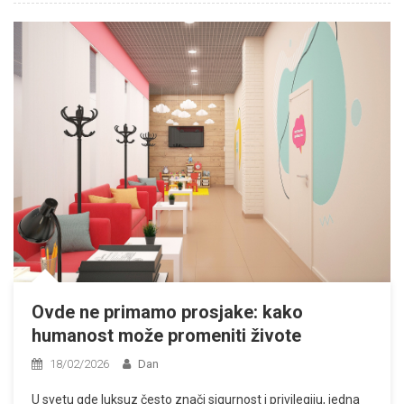
Ovde ne primamo prosjake: kako
humanost može promeniti živote
18/02/2026
Dan
U svetu gde luksuz često znači sigurnost i privilegiju, jedna