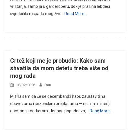
vrištanja, samo ja u garderoberu, dok je prašina lebdeći
svjedočila raspadu mog živo
Read More…
Crtež koji me je probudio: Kako sam
shvatila da mom detetu treba više od
mog rada
18/02/2026
Dan
Mislila sam da će se decembarski haos zaustaviti na
obavezama i sezonskim prehladama — ne i na misteriji
nacrtanoj markerom. Jednog popodneva,
Read More…