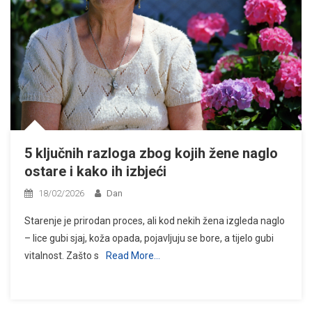
5 ključnih razloga zbog kojih žene naglo
ostare i kako ih izbjeći
18/02/2026
Dan
Starenje je prirodan proces, ali kod nekih žena izgleda naglo
– lice gubi sjaj, koža opada, pojavljuju se bore, a tijelo gubi
vitalnost. Zašto s
Read More…