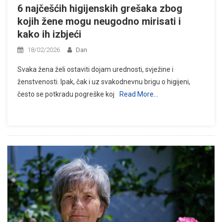
6 najčešćih higijenskih grešaka zbog
kojih žene mogu neugodno mirisati i
kako ih izbjeći
18/02/2026
Dan
Svaka žena želi ostaviti dojam urednosti, svježine i
ženstvenosti. Ipak, čak i uz svakodnevnu brigu o higijeni,
često se potkradu pogreške koj
Read More…