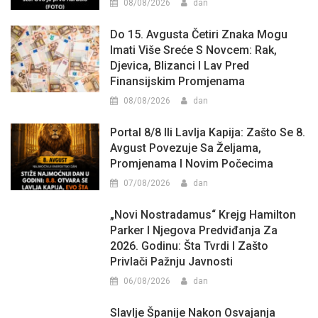
08/08/2026
dan
Do 15. Avgusta Četiri Znaka Mogu
Imati Više Sreće S Novcem: Rak,
Djevica, Blizanci I Lav Pred
Finansijskim Promjenama
08/08/2026
dan
Portal 8/8 Ili Lavlja Kapija: Zašto Se 8.
Avgust Povezuje Sa Željama,
Promjenama I Novim Počecima
07/08/2026
dan
„Novi Nostradamus“ Krejg Hamilton
Parker I Njegova Predviđanja Za
2026. Godinu: Šta Tvrdi I Zašto
Privlači Pažnju Javnosti
06/08/2026
dan
Slavlje Španije Nakon Osvajanja