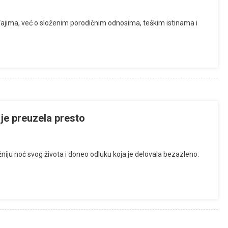
đajima, već o složenim porodičnim odnosima, teškim istinama i
 je preuzela presto
važniju noć svog života i doneo odluku koja je delovala bezazleno.