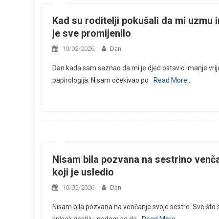
Kad su roditelji pokušali da mi uzmu i
je sve promijenilo
10/02/2026
Dan
Dan kada sam saznao da mi je djed ostavio imanje vrije
papirologija. Nisam očekivao po
Read More…
Nisam bila pozvana na sestrino venč
koji je usledio
10/02/2026
Dan
Nisam bila pozvana na venčanje svoje sestre. Sve što 