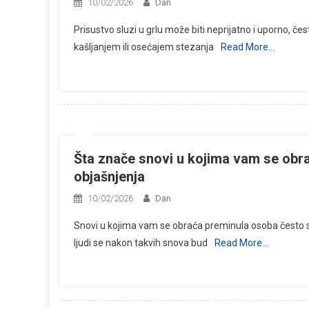
10/02/2026
Dan
Prisustvo sluzi u grlu može biti neprijatno i uporno, 
kašljanjem ili osećajem stezanja
Read More…
Šta znače snovi u kojima vam se obr
objašnjenja
10/02/2026
Dan
Snovi u kojima vam se obraća preminula osoba često s
ljudi se nakon takvih snova bud
Read More…