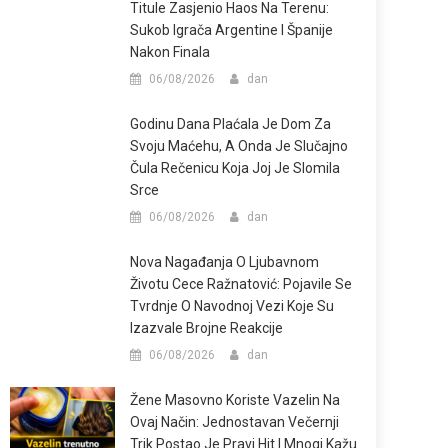
Titule Zasjenio Haos Na Terenu:
Sukob Igrača Argentine I Španije
Nakon Finala
06/08/2026
dan
Godinu Dana Plaćala Je Dom Za
Svoju Maćehu, A Onda Je Slučajno
Čula Rečenicu Koja Joj Je Slomila
Srce
06/08/2026
dan
Nova Nagađanja O Ljubavnom
Životu Cece Ražnatović: Pojavile Se
Tvrdnje O Navodnoj Vezi Koje Su
Izazvale Brojne Reakcije
06/08/2026
dan
Žene Masovno Koriste Vazelin Na
Ovaj Način: Jednostavan Večernji
Trik Postao Je Pravi Hit I Mnogi Kažu