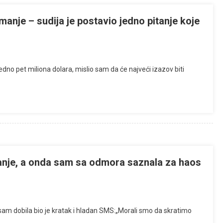
manje – sudija je postavio jedno pitanje koje
dno pet miliona dolara, mislio sam da će najveći izazov biti
anje, a onda sam sa odmora saznala za haos
sam dobila bio je kratak i hladan SMS:„Morali smo da skratimo