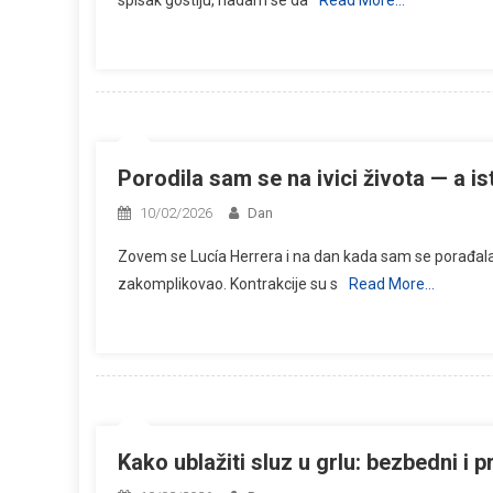
spisak gostiju, nadam se da
Read More…
Porodila sam se na ivici života — a i
10/02/2026
Dan
Zovem se Lucía Herrera i na dan kada sam se porađala
zakomplikovao. Kontrakcije su s
Read More…
Kako ublažiti sluz u grlu: bezbedni i