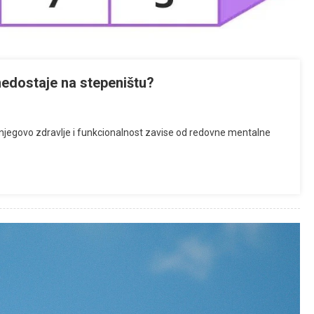
nedostaje na stepeništu?
a njegovo zdravlje i funkcionalnost zavise od redovne mentalne