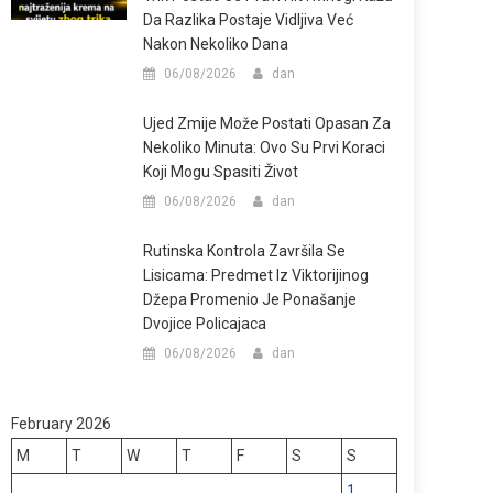
Da Razlika Postaje Vidljiva Već
Nakon Nekoliko Dana
06/08/2026
dan
Ujed Zmije Može Postati Opasan Za
Nekoliko Minuta: Ovo Su Prvi Koraci
Koji Mogu Spasiti Život
06/08/2026
dan
Rutinska Kontrola Završila Se
Lisicama: Predmet Iz Viktorijinog
Džepa Promenio Je Ponašanje
Dvojice Policajaca
06/08/2026
dan
February 2026
M
T
W
T
F
S
S
1