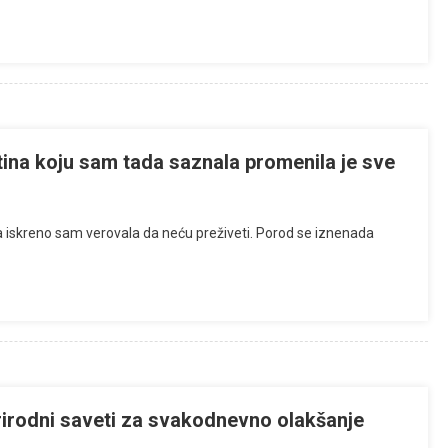
stina koju sam tada saznala promenila je sve
 iskreno sam verovala da neću preživeti. Porod se iznenada
 prirodni saveti za svakodnevno olakšanje