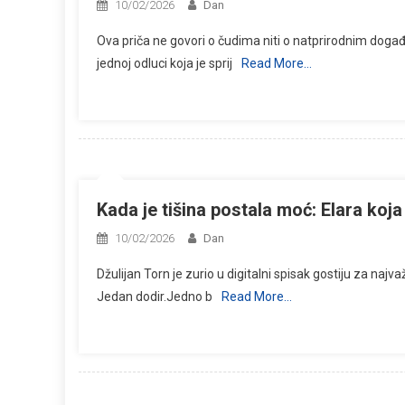
10/02/2026
Dan
Ova priča ne govori o čudima niti o natprirodnim doga
jednoj odluci koja je sprij
Read More…
Kada je tišina postala moć: Elara koja
10/02/2026
Dan
Džulijan Torn je zurio u digitalni spisak gostiju za naj
Jedan dodir.Jedno b
Read More…