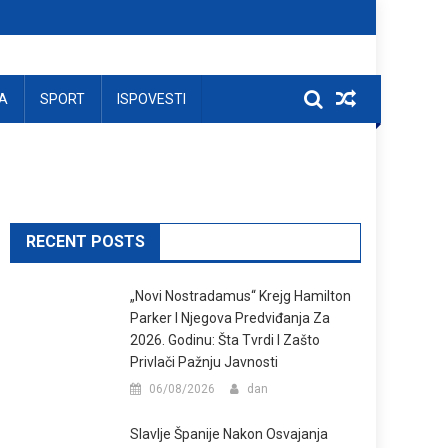
A
SPORT
ISPOVESTI
RECENT POSTS
„Novi Nostradamus“ Krejg Hamilton
Parker I Njegova Predviđanja Za
2026. Godinu: Šta Tvrdi I Zašto
Privlači Pažnju Javnosti
06/08/2026
dan
Slavlje Španije Nakon Osvajanja