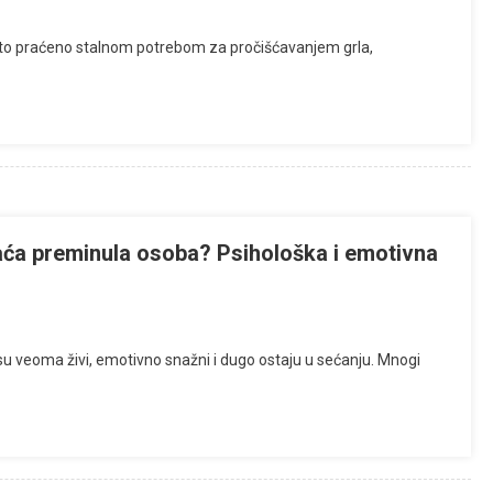
često praćeno stalnom potrebom za pročišćavanjem grla,
aća preminula osoba? Psihološka i emotivna
u veoma živi, emotivno snažni i dugo ostaju u sećanju. Mnogi