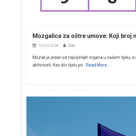
Mozgalica za oštre umove: Koji broj 
10/02/2026
Dan
Mozak je jedan od najvažnijih organa u našem tijelu, 
aktivnosti. Kao što tijelu pri
Read More…