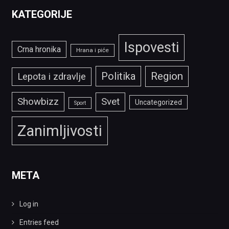
KATEGORIJE
Ispovesti
Crna hronika
Hrana i piće
Politika
Region
Lepota i zdravlje
Showbizz
Svet
Uncategorized
Sport
Zanimljivosti
META
Log in
Entries feed