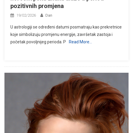
pozitivnih promjena
19/02/2026
Dan
U astrologiji se određeni datumi posmatraju kao prekretnice
koje simbolizuju promjenu energije, završetak zastoja i
početak povoljnijeg perioda. P
Read More…