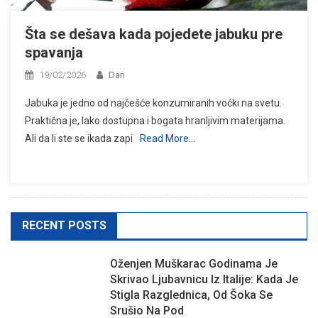
Šta se dešava kada pojedete jabuku pre
spavanja
19/02/2026
Dan
Jabuka je jedno od najčešće konzumiranih voćki na svetu.
Praktična je, lako dostupna i bogata hranljivim materijama.
Ali da li ste se ikada zapi
Read More…
RECENT POSTS
Oženjen Muškarac Godinama Je
Skrivao Ljubavnicu Iz Italije: Kada Je
Stigla Razglednica, Od Šoka Se
Srušio Na Pod