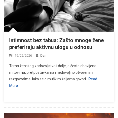
Intimnost bez tabua: Zašto mnoge žene
preferiraju aktivnu ulogu u odnosu
19/02/2026
Dan
Tema ženskog zadovoljstva i dalje je često obavijena
mitovima, pretpostavkama i nedovoljno otvorenim
razgovorima. Iako se o muškim željama govori
Read
More…