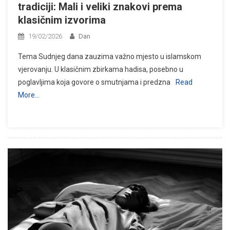
tradiciji: Mali i veliki znakovi prema
klasičnim izvorima
19/02/2026
Dan
Tema Sudnjeg dana zauzima važno mjesto u islamskom
vjerovanju. U klasičnim zbirkama hadisa, posebno u
poglavljima koja govore o smutnjama i predzna
Read
More…