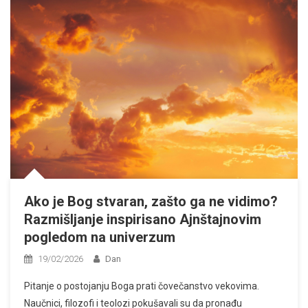
Ako je Bog stvaran, zašto ga ne vidimo?
Razmišljanje inspirisano Ajnštajnovim
pogledom na univerzum
19/02/2026
Dan
Pitanje o postojanju Boga prati čovečanstvo vekovima.
Naučnici, filozofi i teolozi pokušavali su da pronađu