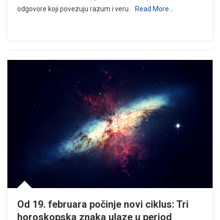
odgovore koji povezuju razum i veru.
Read More…
Od 19. februara počinje novi ciklus: Tri
horoskopska znaka ulaze u period