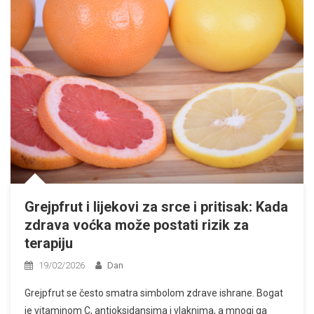
Grejpfrut i lijekovi za srce i pritisak: Kada
zdrava voćka može postati rizik za
terapiju
19/02/2026
Dan
Grejpfrut se često smatra simbolom zdrave ishrane. Bogat
je vitaminom C, antioksidansima i vlaknima, a mnogi ga