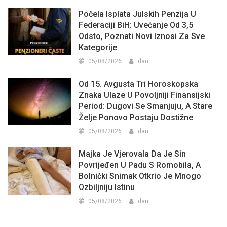
Počela Isplata Julskih Penzija U
Federaciji BiH: Uvećanje Od 3,5
Odsto, Poznati Novi Iznosi Za Sve
Kategorije
05/08/2026
dan
Od 15. Avgusta Tri Horoskopska
Znaka Ulaze U Povoljniji Finansijski
Period: Dugovi Se Smanjuju, A Stare
Želje Ponovo Postaju Dostižne
05/08/2026
dan
Majka Je Vjerovala Da Je Sin
Povrijeđen U Padu S Romobila, A
Bolnički Snimak Otkrio Je Mnogo
Ozbiljniju Istinu
05/08/2026
dan