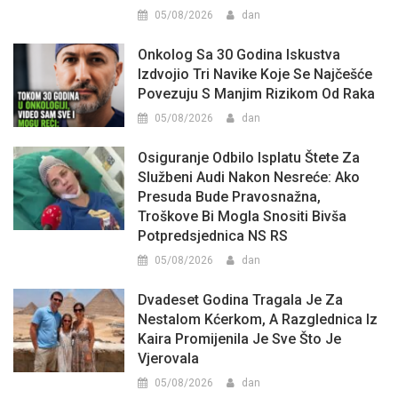
05/08/2026
dan
Onkolog Sa 30 Godina Iskustva
Izdvojio Tri Navike Koje Se Najčešće
Povezuju S Manjim Rizikom Od Raka
05/08/2026
dan
Osiguranje Odbilo Isplatu Štete Za
Službeni Audi Nakon Nesreće: Ako
Presuda Bude Pravosnažna,
Troškove Bi Mogla Snositi Bivša
Potpredsjednica NS RS
05/08/2026
dan
Dvadeset Godina Tragala Je Za
Nestalom Kćerkom, A Razglednica Iz
Kaira Promijenila Je Sve Što Je
Vjerovala
05/08/2026
dan