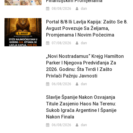
Finansijskim Promjenama
08/08/2026
dan
Portal 8/8 Ili Lavlja Kapija: Zašto Se 8.
Avgust Povezuje Sa Željama,
Promjenama I Novim Počecima
07/08/2026
dan
„Novi Nostradamus“ Krejg Hamilton
Parker I Njegova Predviđanja Za
2026. Godinu: Šta Tvrdi I Zašto
Privlači Pažnju Javnosti
06/08/2026
dan
Slavlje Španije Nakon Osvajanja
Titule Zasjenio Haos Na Terenu:
Sukob Igrača Argentine I Španije
Nakon Finala
06/08/2026
dan