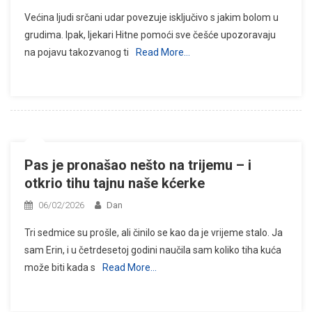
Većina ljudi srčani udar povezuje isključivo s jakim bolom u
grudima. Ipak, ljekari Hitne pomoći sve češće upozoravaju
na pojavu takozvanog ti
Read More…
Pas je pronašao nešto na trijemu – i
otkrio tihu tajnu naše kćerke
06/02/2026
Dan
Tri sedmice su prošle, ali činilo se kao da je vrijeme stalo. Ja
sam Erin, i u četrdesetoj godini naučila sam koliko tiha kuća
može biti kada s
Read More…