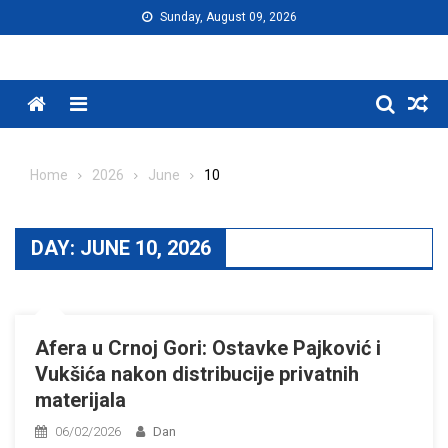
Skip
Sunday, August 09, 2026
to
content
Menu
Home
2026
June
10
DAY:
JUNE 10, 2026
Afera u Crnoj Gori: Ostavke Pajković i
Vukšića nakon distribucije privatnih
materijala
06/02/2026
Dan