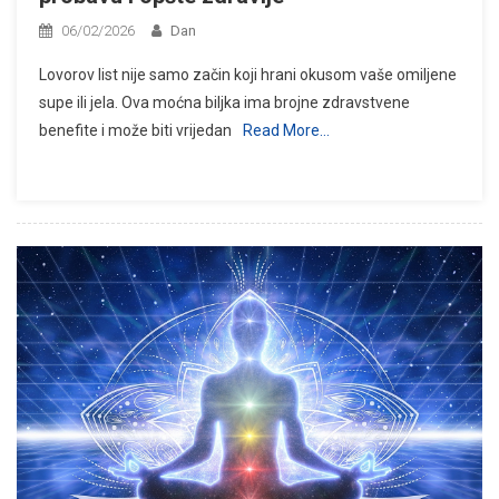
06/02/2026
Dan
Lovorov list nije samo začin koji hrani okusom vaše omiljene
supe ili jela. Ova moćna biljka ima brojne zdravstvene
benefite i može biti vrijedan
Read More…