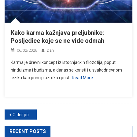
Kako karma kažnjava preljubnike:
Posljedice koje se ne vide odmah
06/02/2026
Dan
Karma je drevni koncept iz istočnjačkih filozofija, poput
hinduizma i budizma, a danas se koristi i u svakodnevnom
jeziku kao princip uzroka i posl
Read More…
Posts
Older posts
navigation
RECENT POSTS