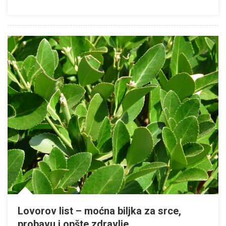
Lovorov list – moćna biljka za srce,
probavu i opšte zdravlje