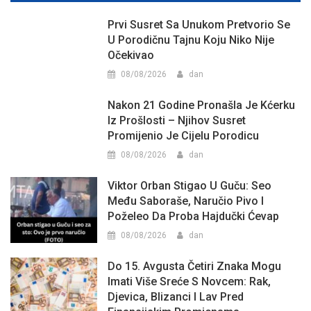
Prvi Susret Sa Unukom Pretvorio Se
U Porodičnu Tajnu Koju Niko Nije
Očekivao
08/08/2026
dan
Nakon 21 Godine Pronašla Je Kćerku
Iz Prošlosti – Njihov Susret
Promijenio Je Cijelu Porodicu
08/08/2026
dan
Viktor Orban Stigao U Guču: Seo
Među Saboraše, Naručio Pivo I
Poželeo Da Proba Hajdučki Ćevap
08/08/2026
dan
Do 15. Avgusta Četiri Znaka Mogu
Imati Više Sreće S Novcem: Rak,
Djevica, Blizanci I Lav Pred