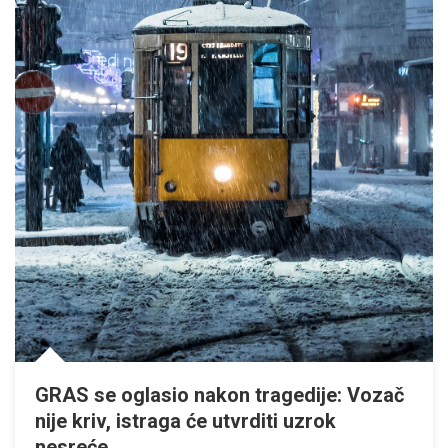
GRAS se oglasio nakon tragedije: Vozač
nije kriv, istraga će utvrditi uzrok
nesreće