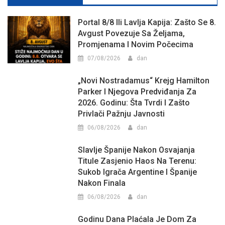
Portal 8/8 Ili Lavlja Kapija: Zašto Se 8.
Avgust Povezuje Sa Željama,
Promjenama I Novim Počecima
07/08/2026
dan
„Novi Nostradamus“ Krejg Hamilton
Parker I Njegova Predviđanja Za
2026. Godinu: Šta Tvrdi I Zašto
Privlači Pažnju Javnosti
06/08/2026
dan
Slavlje Španije Nakon Osvajanja
Titule Zasjenio Haos Na Terenu:
Sukob Igrača Argentine I Španije
Nakon Finala
06/08/2026
dan
Godinu Dana Plaćala Je Dom Za