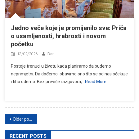
Jedno veče koje je promijenilo sve: Priča
o usamljenosti, hrabrosti i novom
početku
13/02/2026
Dan
Postoje trenuci u životu kada planiramo da budemo
neprimjetni. Da dođemo, obavimo ono što se od nas očekuje
i tiho odemo. Bez previše razgovora,
Read More…
Posts
Older posts
navigation
RECENT POSTS