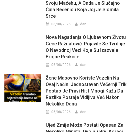
Svoju Maćehu, A Onda Je Slučajno
Čula Rečenicu Koja Joj Je Slomila
Srce
06/08/2026
dan
Nova Nagađanja O Ljubavnom Životu
Cece Ražnatović: Pojavile Se Tvrdnje
O Navodnoj Vezi Koje Su Izazvale
Brojne Reakcije
06/08/2026
dan
Žene Masovno Koriste Vazelin Na
Ovaj Način: Jednostavan Večernji Trik
Postao Je Pravi Hit I Mnogi Kažu Da
Razlika Postaje Vidljiva Već Nakon
Nekoliko Dana
06/08/2026
dan
Ujed Zmije Može Postati Opasan Za
Nekoliko Minuta: Ovo Su Prvi Koraci