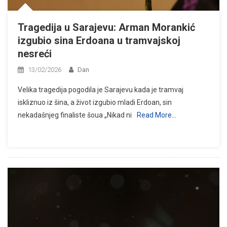
Tragedija u Sarajevu: Arman Morankić
izgubio sina Erdoana u tramvajskoj
nesreći
13/02/2026
Dan
Velika tragedija pogodila je Sarajevu kada je tramvaj
iskliznuo iz šina, a život izgubio mladi Erdoan, sin
nekadašnjeg finaliste šoua „Nikad ni
Read More…