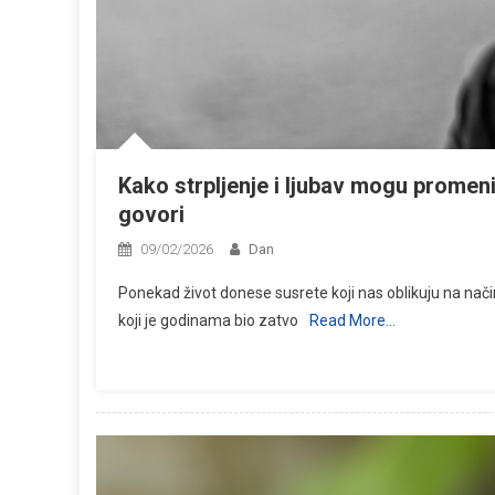
Kako strpljenje i ljubav mogu promenit
govori
09/02/2026
Dan
Ponekad život donese susrete koji nas oblikuju na nači
koji je godinama bio zatvo
Read More…