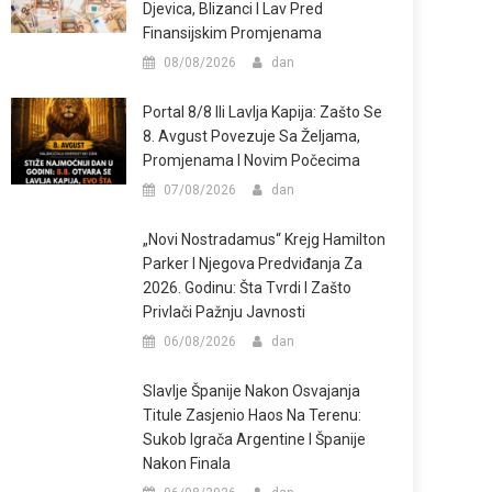
Djevica, Blizanci I Lav Pred
Finansijskim Promjenama
08/08/2026
dan
Portal 8/8 Ili Lavlja Kapija: Zašto Se
8. Avgust Povezuje Sa Željama,
Promjenama I Novim Počecima
07/08/2026
dan
„Novi Nostradamus“ Krejg Hamilton
Parker I Njegova Predviđanja Za
2026. Godinu: Šta Tvrdi I Zašto
Privlači Pažnju Javnosti
06/08/2026
dan
Slavlje Španije Nakon Osvajanja
Titule Zasjenio Haos Na Terenu:
Sukob Igrača Argentine I Španije
Nakon Finala