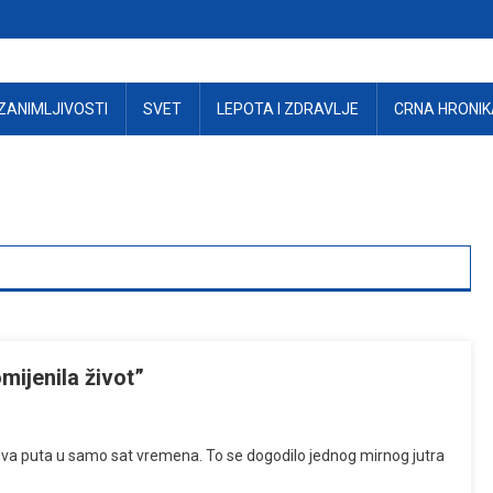
ZANIMLJIVOSTI
SVET
LEPOTA I ZDRAVLJE
CRNA HRONIK
mijenila život”
dva puta u samo sat vremena. To se dogodilo jednog mirnog jutra