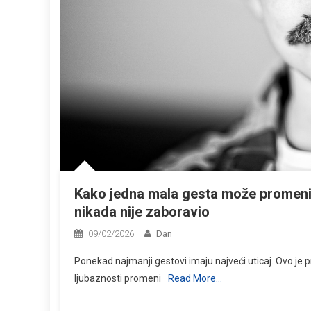
Kako jedna mala gesta može promeniti ž
nikada nije zaboravio
09/02/2026
Dan
Ponekad najmanji gestovi imaju najveći uticaj. Ovo je prič
ljubaznosti promeni
Read More…