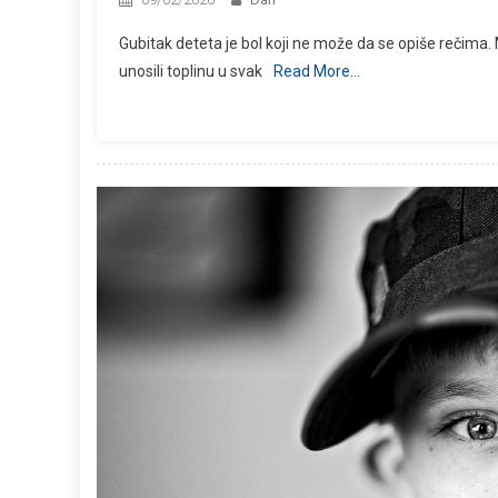
Gubitak deteta je bol koji ne može da se opiše rečima. 
unosili toplinu u svak
Read More…