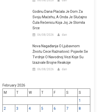
06/08/2026
dan
Godinu Dana Plaćala Je Dom Za
Svoju Maćehu, A Onda Je Slučajno
Čula Rečenicu Koja Joj Je Slomila
Srce
06/08/2026
dan
Nova Nagađanja O Ljubavnom
Životu Cece Ražnatović: Pojavile Se
Tvrdnje O Navodnoj Vezi Koje Su
Izazvale Brojne Reakcije
06/08/2026
dan
February 2026
M
T
W
T
F
S
S
1
2
3
4
5
6
7
8