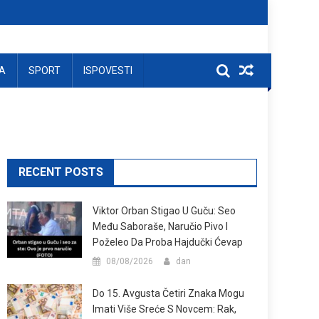
A
SPORT
ISPOVESTI
RECENT POSTS
Viktor Orban Stigao U Guču: Seo
Među Saboraše, Naručio Pivo I
Poželeo Da Proba Hajdučki Ćevap
08/08/2026
dan
Do 15. Avgusta Četiri Znaka Mogu
Imati Više Sreće S Novcem: Rak,