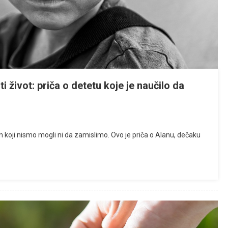
i život: priča o detetu koje je naučilo da
n koji nismo mogli ni da zamislimo. Ovo je priča o Alanu, dečaku