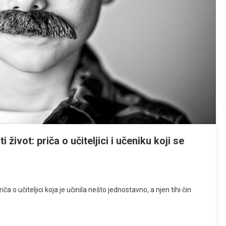
ivot: priča o učiteljici i učeniku koji se
a o učiteljici koja je učinila nešto jednostavno, a njen tihi čin