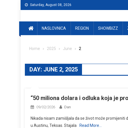
Skip
Saturday, August 08, 2026
to
content
NASLOVNICA
REGION
SHOWBIZZ
Home
2025
June
2
DAY:
JUNE 2, 2025
“50 miliona dolara i odluka koja je pro
09/02/2026
Dan
Nikada nisam zamišljala da se život može promijeniti 
u Austinu, Teksas. Stajala
Read More…