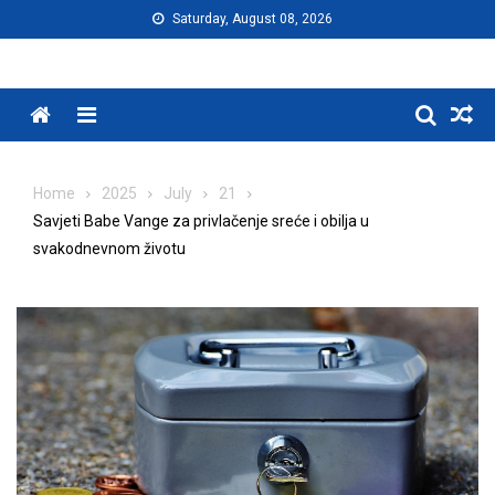
Skip
Saturday, August 08, 2026
to
content
Menu
Home
2025
July
21
Savjeti Babe Vange za privlačenje sreće i obilja u
svakodnevnom životu