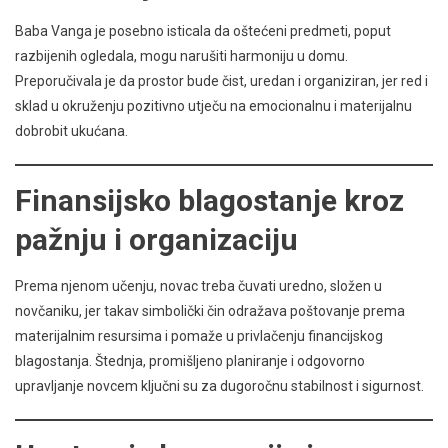
Baba Vanga je posebno isticala da oštećeni predmeti, poput
razbijenih ogledala, mogu narušiti harmoniju u domu.
Preporučivala je da prostor bude čist, uredan i organiziran, jer red i
sklad u okruženju pozitivno utječu na emocionalnu i materijalnu
dobrobit ukućana.
Finansijsko blagostanje kroz
pažnju i organizaciju
Prema njenom učenju, novac treba čuvati uredno, složen u
novčaniku, jer takav simbolički čin odražava poštovanje prema
materijalnim resursima i pomaže u privlačenju financijskog
blagostanja. Štednja, promišljeno planiranje i odgovorno
upravljanje novcem ključni su za dugoročnu stabilnost i sigurnost.