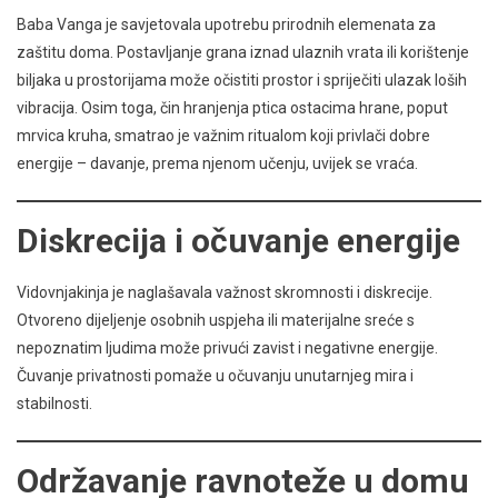
Baba Vanga je savjetovala upotrebu prirodnih elemenata za
zaštitu doma. Postavljanje grana iznad ulaznih vrata ili korištenje
biljaka u prostorijama može očistiti prostor i spriječiti ulazak loših
vibracija. Osim toga, čin hranjenja ptica ostacima hrane, poput
mrvica kruha, smatrao je važnim ritualom koji privlači dobre
energije – davanje, prema njenom učenju, uvijek se vraća.
Diskrecija i očuvanje energije
Vidovnjakinja je naglašavala važnost skromnosti i diskrecije.
Otvoreno dijeljenje osobnih uspjeha ili materijalne sreće s
nepoznatim ljudima može privući zavist i negativne energije.
Čuvanje privatnosti pomaže u očuvanju unutarnjeg mira i
stabilnosti.
Održavanje ravnoteže u domu