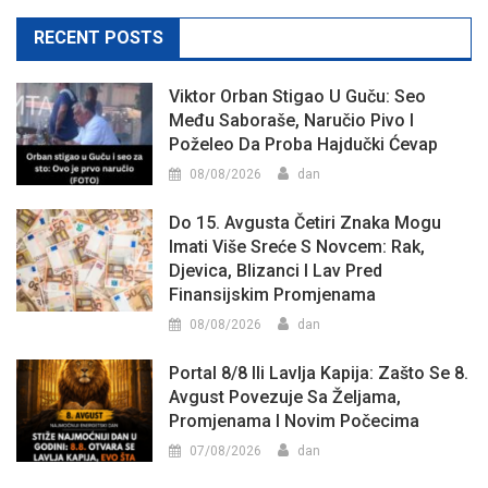
RECENT POSTS
Viktor Orban Stigao U Guču: Seo
Među Saboraše, Naručio Pivo I
Poželeo Da Proba Hajdučki Ćevap
08/08/2026
dan
Do 15. Avgusta Četiri Znaka Mogu
Imati Više Sreće S Novcem: Rak,
Djevica, Blizanci I Lav Pred
Finansijskim Promjenama
08/08/2026
dan
Portal 8/8 Ili Lavlja Kapija: Zašto Se 8.
Avgust Povezuje Sa Željama,
Promjenama I Novim Počecima
07/08/2026
dan