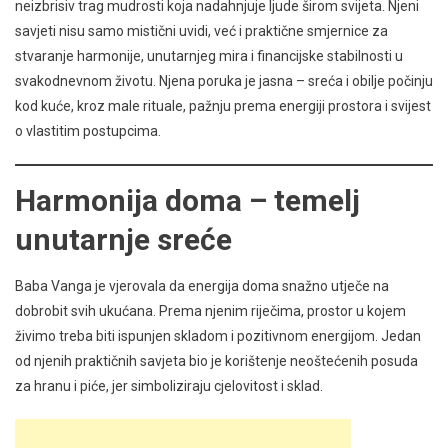
neizbrisiv trag mudrosti koja nadahnjuje ljude širom svijeta. Njeni
savjeti nisu samo mistični uvidi, već i praktične smjernice za
stvaranje harmonije, unutarnjeg mira i financijske stabilnosti u
svakodnevnom životu. Njena poruka je jasna – sreća i obilje počinju
kod kuće, kroz male rituale, pažnju prema energiji prostora i svijest
o vlastitim postupcima.
Harmonija doma – temelj
unutarnje sreće
Baba Vanga je vjerovala da energija doma snažno utječe na
dobrobit svih ukućana. Prema njenim riječima, prostor u kojem
živimo treba biti ispunjen skladom i pozitivnom energijom. Jedan
od njenih praktičnih savjeta bio je korištenje neoštećenih posuda
za hranu i piće, jer simboliziraju cjelovitost i sklad.