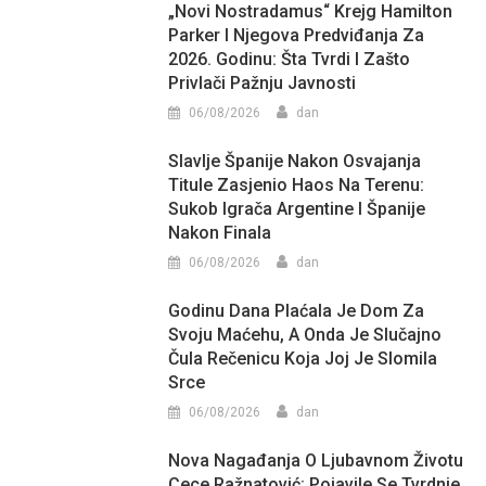
„Novi Nostradamus“ Krejg Hamilton
Parker I Njegova Predviđanja Za
2026. Godinu: Šta Tvrdi I Zašto
Privlači Pažnju Javnosti
06/08/2026
dan
Slavlje Španije Nakon Osvajanja
Titule Zasjenio Haos Na Terenu:
Sukob Igrača Argentine I Španije
Nakon Finala
06/08/2026
dan
Godinu Dana Plaćala Je Dom Za
Svoju Maćehu, A Onda Je Slučajno
Čula Rečenicu Koja Joj Je Slomila
Srce
06/08/2026
dan
Nova Nagađanja O Ljubavnom Životu
Cece Ražnatović: Pojavile Se Tvrdnje