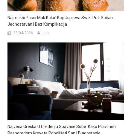
Najmekši Posni Mak Kolač Koji Uspijeva Svaki Put: Sočan,
Jednostavan I Bez Komplikacija
22/04/2026
dan
Najveća Greška U Uređenju Spavaće Sobe: Kako Pravilnim
Rasporedom Kreveta Poboljšati San I Blagostanje