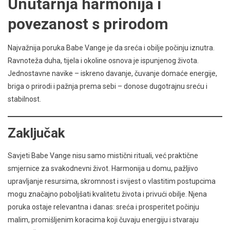
Unutarnja harmonija i
povezanost s prirodom
Najvažnija poruka Babe Vange je da sreća i obilje počinju iznutra.
Ravnoteža duha, tijela i okoline osnova je ispunjenog života.
Jednostavne navike – iskreno davanje, čuvanje domaće energije,
briga o prirodi i pažnja prema sebi – donose dugotrajnu sreću i
stabilnost.
Zaključak
Savjeti Babe Vange nisu samo mistični rituali, već praktične
smjernice za svakodnevni život. Harmonija u domu, pažljivo
upravljanje resursima, skromnost i svijest o vlastitim postupcima
mogu značajno poboljšati kvalitetu života i privući obilje. Njena
poruka ostaje relevantna i danas: sreća i prosperitet počinju
malim, promišljenim koracima koji čuvaju energiju i stvaraju