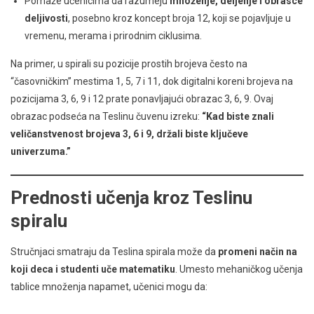
Pomaže učenicima da razumeju
množenje, deljenje i obrasce
deljivosti
, posebno kroz koncept broja 12, koji se pojavljuje u
vremenu, merama i prirodnim ciklusima.
Na primer, u spirali su pozicije prostih brojeva često na
“časovničkim” mestima 1, 5, 7 i 11, dok digitalni koreni brojeva na
pozicijama 3, 6, 9 i 12 prate ponavljajući obrazac 3, 6, 9. Ovaj
obrazac podseća na Teslinu čuvenu izreku:
“Kad biste znali
veličanstvenost brojeva 3, 6 i 9, držali biste ključeve
univerzuma.”
Prednosti učenja kroz Teslinu
spiralu
Stručnjaci smatraju da Teslina spirala može da
promeni način na
koji deca i studenti uče matematiku
. Umesto mehaničkog učenja
tablice množenja napamet, učenici mogu da: