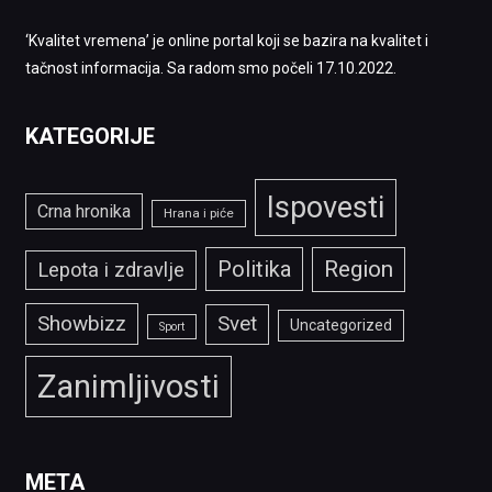
‘Kvalitet vremena’ je online portal koji se bazira na kvalitet i
tačnost informacija. Sa radom smo počeli 17.10.2022.
KATEGORIJE
Ispovesti
Crna hronika
Hrana i piće
Politika
Region
Lepota i zdravlje
Showbizz
Svet
Uncategorized
Sport
Zanimljivosti
META