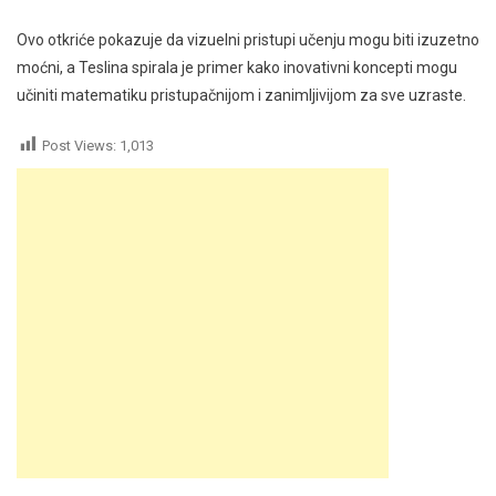
Ovo otkriće pokazuje da vizuelni pristupi učenju mogu biti izuzetno
moćni, a Teslina spirala je primer kako inovativni koncepti mogu
učiniti matematiku pristupačnijom i zanimljivijom za sve uzraste.
Post Views:
1,013