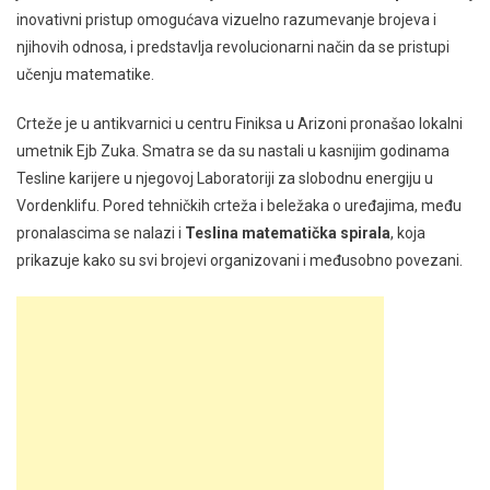
inovativni pristup omogućava vizuelno razumevanje brojeva i
njihovih odnosa, i predstavlja revolucionarni način da se pristupi
učenju matematike.
Crteže je u antikvarnici u centru Finiksa u Arizoni pronašao lokalni
umetnik Ejb Zuka. Smatra se da su nastali u kasnijim godinama
Tesline karijere u njegovoj Laboratoriji za slobodnu energiju u
Vordenklifu. Pored tehničkih crteža i beležaka o uređajima, među
pronalascima se nalazi i
Teslina matematička spirala
, koja
prikazuje kako su svi brojevi organizovani i međusobno povezani.