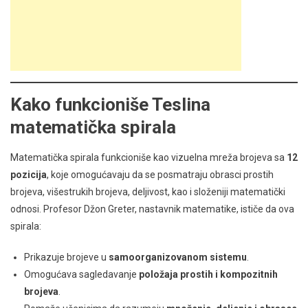
Kako funkcioniše Teslina
matematička spirala
Matematička spirala funkcioniše kao vizuelna mreža brojeva sa
12
pozicija
, koje omogućavaju da se posmatraju obrasci prostih
brojeva, višestrukih brojeva, deljivost, kao i složeniji matematički
odnosi. Profesor Džon Greter, nastavnik matematike, ističe da ova
spirala:
Prikazuje brojeve u
samoorganizovanom sistemu
.
Omogućava sagledavanje
položaja prostih i kompozitnih
brojeva
.