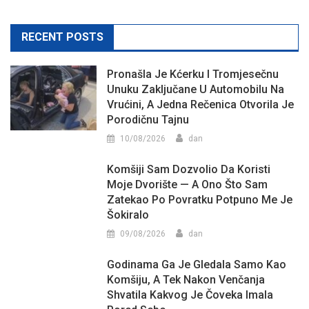
RECENT POSTS
Pronašla Je Kćerku I Tromjesečnu
Unuku Zaključane U Automobilu Na
Vrućini, A Jedna Rečenica Otvorila Je
Porodičnu Tajnu
10/08/2026
dan
Komšiji Sam Dozvolio Da Koristi
Moje Dvorište — A Ono Što Sam
Zatekao Po Povratku Potpuno Me Je
Šokiralo
09/08/2026
dan
Godinama Ga Je Gledala Samo Kao
Komšiju, A Tek Nakon Venčanja
Shvatila Kakvog Je Čoveka Imala