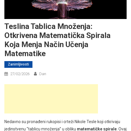
Teslina Tablica Množenja:
Otkrivena Matematička Spirala
Koja Menja Način Učenja
Matematike
Zanimljivosti
27/02/2026
Dan
Nedavno su pronađeni rukopisi i crteži Nikole Tesle koji otkrivaju
jedinstvenu “tablicu množenja” u obliku
matematičke spirale
. Ovaj