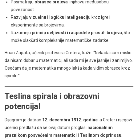
Posmatraju
obrasce brojeva
i njihovu međusobnu
povezanost.
Razvijaju
vizuelnu i logičku inteligenciju
kroz igre i
eksperimente sa brojevima.
Razumeju
princip deljivosti i raspodele prostih brojeva
, što
može olakšati kompleksnije matematičke zadatke.
Huan Zapata, učenik profesora Gretera, kaže: “Nekada sam mislio
da nisam dobar u matematici, ali sada mi je sve jasnije i zanimljivo.
Osećam da je matematika mnogo lakša kada vidim obrasce kroz
spiralu.”
Teslina spirala i obrazovni
potencijal
Dijagram je datiran
12. decembra 1912. godine
, a Greter i njegovi
učenici predlažu da se ovaj datum proglasi
nacionalnim
praznikom posvećenim matematici i Teslinom doprinosu
.