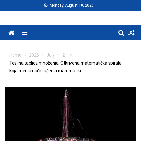
Skip
Monday, August 10, 2026
to
content
Menu
Home
2026
July
21
Teslina tablica množenja: Otkrivena matematička spirala
koja menja način učenja matematike