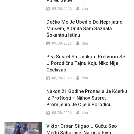
Pored Sebe
09/08/2026
dan
Dečko Me Je Ubedio Da Neprijatno
Mirišem, A Onda Sam Saznala
Šokantnu Istinu
09/08/2026
dan
Prvi Susret Sa Unukom Pretvorio Se
U Porodičnu Tajnu Koju Niko Nije
Očekivao
08/08/2026
dan
Nakon 21 Godine Pronašla Je Kćerku
Iz Prošlosti – Njihov Susret
Promijenio Je Cijelu Porodicu
08/08/2026
dan
Viktor Orban Stigao U Guču: Seo
Među Saboraše, Naručio Pivo I