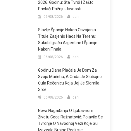
2026. Godinu: Šta Tvrdi I Zašto
Privlači Pažnju Javnosti
06/08/2026
dan
Slavlje Španije Nakon Osvajanja
Titule Zasjenio Haos Na Terenu:
Sukob Igrača Argentine I Španije
Nakon Finala
06/08/2026
dan
Godinu Dana Plaćala Je Dom Za
Svoju Maćehu, A Onda Je Slučajno
Čula Rečenicu Koja Joj Je Slomila
Srce
06/08/2026
dan
Nova Nagađanja O Ljubavnom
Životu Cece Ražnatović: Pojavile Se
Tvrdnje O Navodnoj Vezi Koje Su
Izazvale Brojne Reakcije