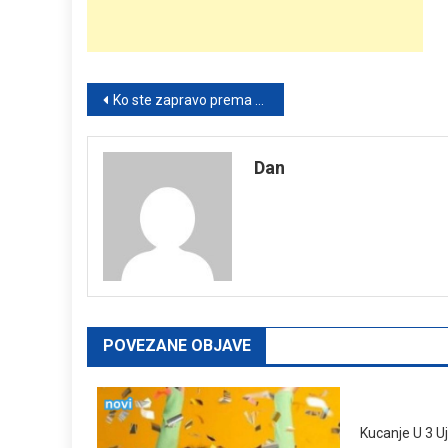
Post
Ko ste zapravo prema svojoj visini: Jednostavan test ličnosti
navigation
Dan
POVEZANE OBJAVE
Kucanje U 3 Uj