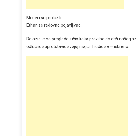
Meseci su prolazili.
Ethan se redovno pojavljivao.
Dolazio je na preglede, učio kako pravilno da drži našeg 
odlučno suprotstavio svojoj majci. Trudio se — iskreno.