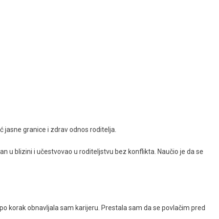
jasne granice i zdrav odnos roditelja.
n u blizini i učestvovao u roditeljstvu bez konflikta. Naučio je da se
 po korak obnavljala sam karijeru. Prestala sam da se povlačim pred