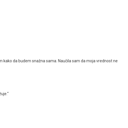
 sam kako da budem snažna sama. Naučila sam da moja vrednost ne
uje.“