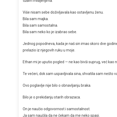
tuđim mišljenjima.
Više nisam sebe doživljavala kao ostavljenu ženu.
Bila sam majka.
Bila sam samostalna.
Bila sam neko ko je izabrao sebe.
Jednog popodneva, kada je naš sin imao skoro dve godine
prelazio iz njegovih ruku u moje.
Ethan mi je uputio pogled — ne kao bivši suprug, već kao 
Te večeri, dok sam uspavljivala sina, shvatila sam nešto v
Ovo poglavlje nije bilo o obnavljanju braka.
Bilo je o prekidanju starih obrazaca.
On je naučio odgovornost i samostalnost.
Ja sam naučila da ne čekam da me neko spasi.