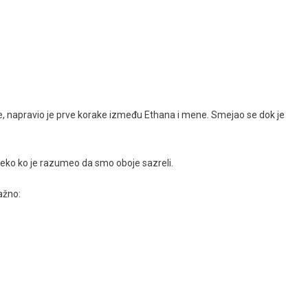
, napravio je prve korake između Ethana i mene. Smejao se dok je
neko ko je razumeo da smo oboje sazreli.
ažno: