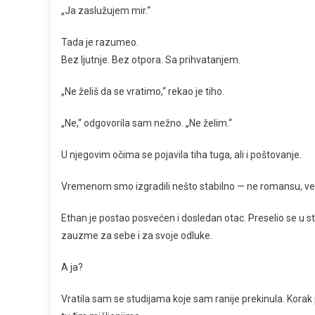
„Ja zaslužujem mir.“
Tada je razumeo.
Bez ljutnje. Bez otpora. Sa prihvatanjem.
„Ne želiš da se vratimo,“ rekao je tiho.
„Ne,“ odgovorila sam nežno. „Ne želim.“
U njegovim očima se pojavila tiha tuga, ali i poštovanje.
Vremenom smo izgradili nešto stabilno — ne romansu, već 
Ethan je postao posvećen i dosledan otac. Preselio se u sta
zauzme za sebe i za svoje odluke.
A ja?
Vratila sam se studijama koje sam ranije prekinula. Korak