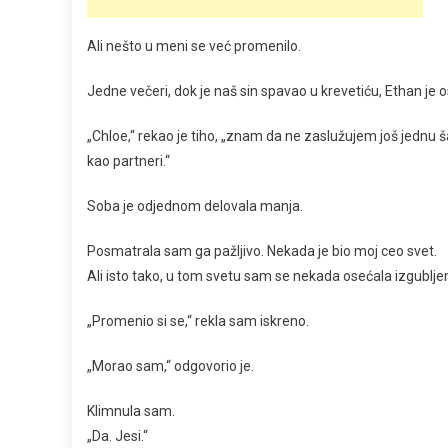
Ali nešto u meni se već promenilo.
Jedne večeri, dok je naš sin spavao u krevetiću, Ethan je
„Chloe,“ rekao je tiho, „znam da ne zaslužujem još jednu 
kao partneri.“
Soba je odjednom delovala manja.
Posmatrala sam ga pažljivo. Nekada je bio moj ceo svet.
Ali isto tako, u tom svetu sam se nekada osećala izgublje
„Promenio si se,“ rekla sam iskreno.
„Morao sam,“ odgovorio je.
Klimnula sam.
„Da. Jesi.“