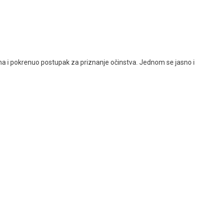
sina i pokrenuo postupak za priznanje očinstva. Jednom se jasno i