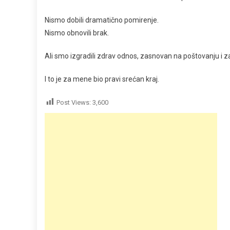
Nismo dobili dramatično pomirenje.
Nismo obnovili brak.
Ali smo izgradili zdrav odnos, zasnovan na poštovanju i za
I to je za mene bio pravi srećan kraj.
Post Views:
3,600