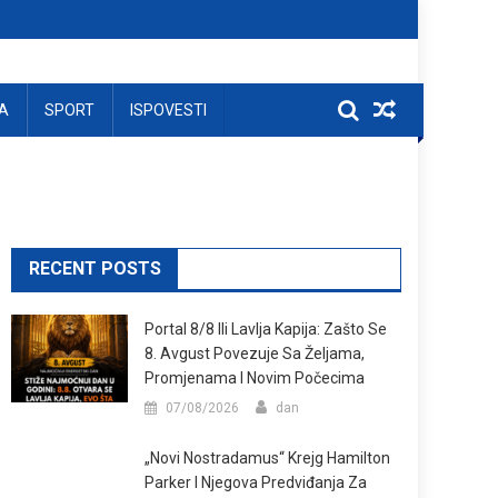
A
SPORT
ISPOVESTI
RECENT POSTS
Portal 8/8 Ili Lavlja Kapija: Zašto Se
8. Avgust Povezuje Sa Željama,
Promjenama I Novim Počecima
07/08/2026
dan
„Novi Nostradamus“ Krejg Hamilton
Parker I Njegova Predviđanja Za