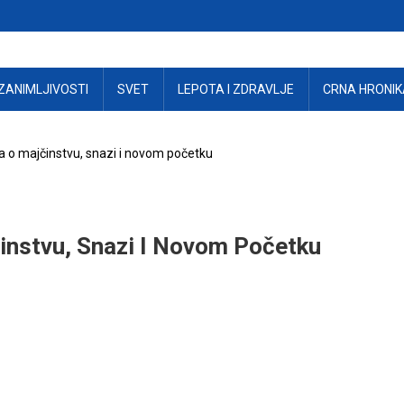
ZANIMLJIVOSTI
SVET
LEPOTA I ZDRAVLJE
CRNA HRONIK
ča o majčinstvu, snazi i novom početku
činstvu, Snazi I Novom Početku