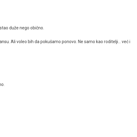
 ostao duže nego obično.
šansu. Ali voleo bih da pokušamo ponovo. Ne samo kao roditelji… već i
no.