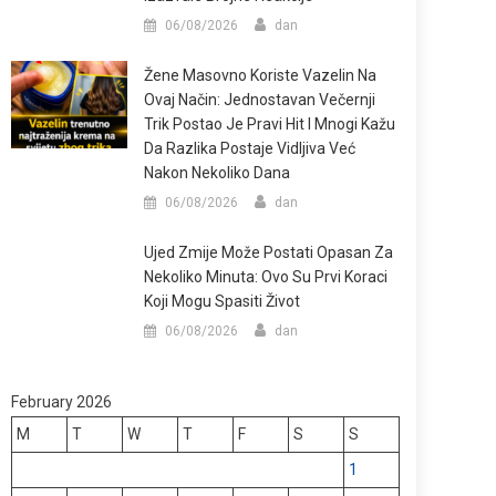
06/08/2026
dan
Žene Masovno Koriste Vazelin Na
Ovaj Način: Jednostavan Večernji
Trik Postao Je Pravi Hit I Mnogi Kažu
Da Razlika Postaje Vidljiva Već
Nakon Nekoliko Dana
06/08/2026
dan
Ujed Zmije Može Postati Opasan Za
Nekoliko Minuta: Ovo Su Prvi Koraci
Koji Mogu Spasiti Život
06/08/2026
dan
February 2026
M
T
W
T
F
S
S
1