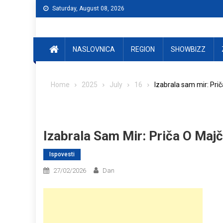
Skip
Saturday, August 08, 2026
to
content
NASLOVNICA
REGION
SHOWBIZZ
Home
2025
July
16
Izabrala sam mir: Pri
Izabrala Sam Mir: Priča O Maj
Ispovesti
27/02/2026
Dan