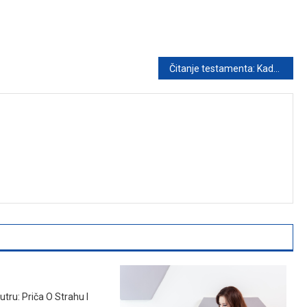
Čitanje testamenta: Kada zatvaranje poglavlja postane novi početak
utru: Priča O Strahu I