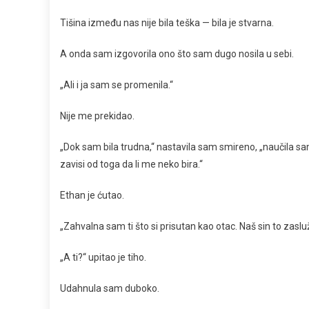
Tišina između nas nije bila teška — bila je stvarna.
A onda sam izgovorila ono što sam dugo nosila u sebi.
„Ali i ja sam se promenila.“
Nije me prekidao.
„Dok sam bila trudna,“ nastavila sam smireno, „naučila
zavisi od toga da li me neko bira.“
Ethan je ćutao.
„Zahvalna sam ti što si prisutan kao otac. Naš sin to zasluž
„A ti?“ upitao je tiho.
Udahnula sam duboko.