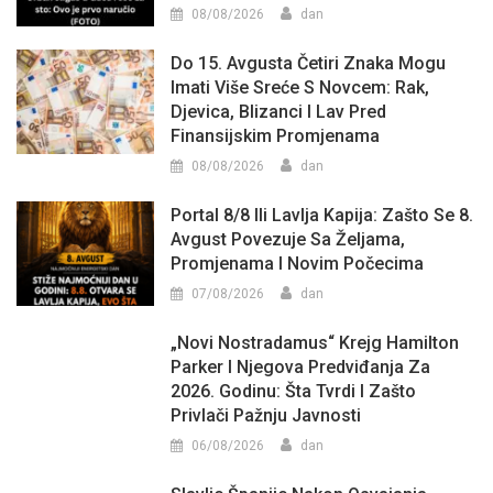
08/08/2026
dan
Do 15. Avgusta Četiri Znaka Mogu
Imati Više Sreće S Novcem: Rak,
Djevica, Blizanci I Lav Pred
Finansijskim Promjenama
08/08/2026
dan
Portal 8/8 Ili Lavlja Kapija: Zašto Se 8.
Avgust Povezuje Sa Željama,
Promjenama I Novim Počecima
07/08/2026
dan
„Novi Nostradamus“ Krejg Hamilton
Parker I Njegova Predviđanja Za
2026. Godinu: Šta Tvrdi I Zašto
Privlači Pažnju Javnosti
06/08/2026
dan