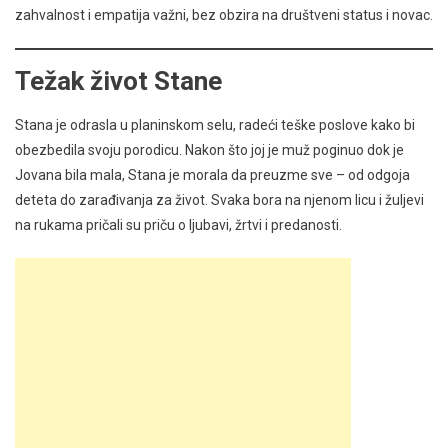
zahvalnost i empatija važni, bez obzira na društveni status i novac.
Težak život Stane
Stana je odrasla u planinskom selu, radeći teške poslove kako bi
obezbedila svoju porodicu. Nakon što joj je muž poginuo dok je
Jovana bila mala, Stana je morala da preuzme sve – od odgoja
deteta do zarađivanja za život. Svaka bora na njenom licu i žuljevi
na rukama pričali su priču o ljubavi, žrtvi i predanosti.