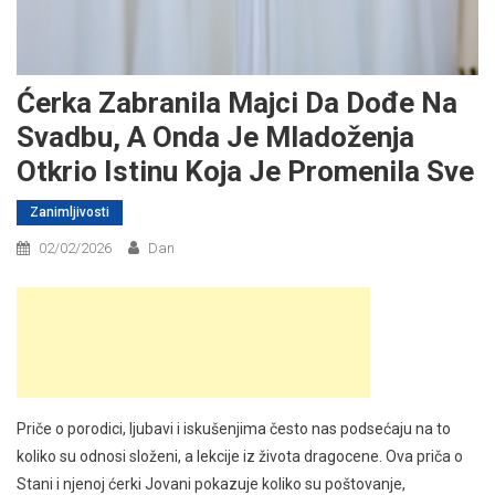
Ćerka Zabranila Majci Da Dođe Na
Svadbu, A Onda Je Mladoženja
Otkrio Istinu Koja Je Promenila Sve
Zanimljivosti
02/02/2026
Dan
Priče o porodici, ljubavi i iskušenjima često nas podsećaju na to
koliko su odnosi složeni, a lekcije iz života dragocene. Ova priča o
Stani i njenoj ćerki Jovani pokazuje koliko su poštovanje,