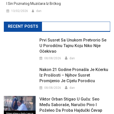
I Sin Poznatog Muzičara Iz Brčkog
13/02/2026
dan
RECENT POSTS
Prvi Susret Sa Unukom Pretvorio Se
U Porodičnu Tajnu Koju Niko Nije
Očekivao
08/08/2026
dan
Nakon 21 Godine Pronašla Je Kćerku
Iz Prošlosti – Njihov Susret
Promijenio Je Cijelu Porodicu
08/08/2026
dan
Viktor Orban Stigao U Guču: Seo
Među Saboraše, Naručio Pivo I
Poželeo Da Proba Hajdučki Ćevap