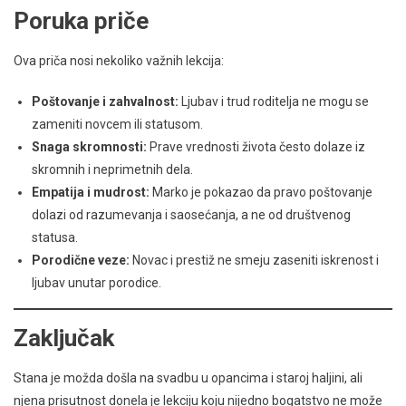
Poruka priče
Ova priča nosi nekoliko važnih lekcija:
Poštovanje i zahvalnost:
Ljubav i trud roditelja ne mogu se
zameniti novcem ili statusom.
Snaga skromnosti:
Prave vrednosti života često dolaze iz
skromnih i neprimetnih dela.
Empatija i mudrost:
Marko je pokazao da pravo poštovanje
dolazi od razumevanja i saosećanja, a ne od društvenog
statusa.
Porodične veze:
Novac i prestiž ne smeju zaseniti iskrenost i
ljubav unutar porodice.
Zaključak
Stana je možda došla na svadbu u opancima i staroj haljini, ali
njena prisutnost donela je lekciju koju nijedno bogatstvo ne može