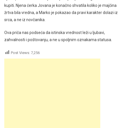
kupiti. Njena ćerka Jovana je konačno shvatila koliko je majčina
žrtva bila vredna, a Marko je pokazao da pravi karakter dolazi iz
srca, a ne iz novčanika.
Ova priča nas podseća da istinska vrednost leži u ljubavi,
zahvalnosti i poštovanju, a ne u spoljnim oznakama statusa.
Post Views:
7,256