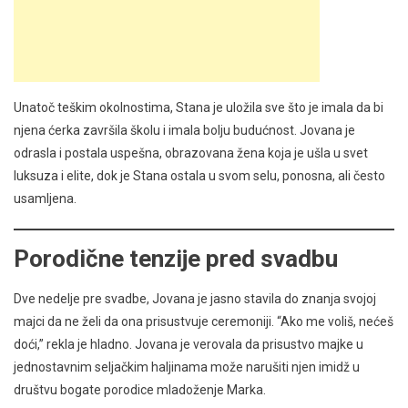
Unatoč teškim okolnostima, Stana je uložila sve što je imala da bi
njena ćerka završila školu i imala bolju budućnost. Jovana je
odrasla i postala uspešna, obrazovana žena koja je ušla u svet
luksuza i elite, dok je Stana ostala u svom selu, ponosna, ali često
usamljena.
Porodične tenzije pred svadbu
Dve nedelje pre svadbe, Jovana je jasno stavila do znanja svojoj
majci da ne želi da ona prisustvuje ceremoniji. “Ako me voliš, nećeš
doći,” rekla je hladno. Jovana je verovala da prisustvo majke u
jednostavnim seljačkim haljinama može narušiti njen imidž u
društvu bogate porodice mladoženje Marka.