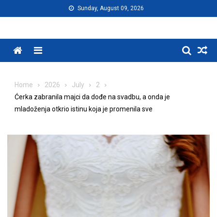
Skip
Sunday, August 09, 2026
to
content
Menu
Home
2026
July
2
Ćerka zabranila majci da dođe na svadbu, a onda je
mladoženja otkrio istinu koja je promenila sve