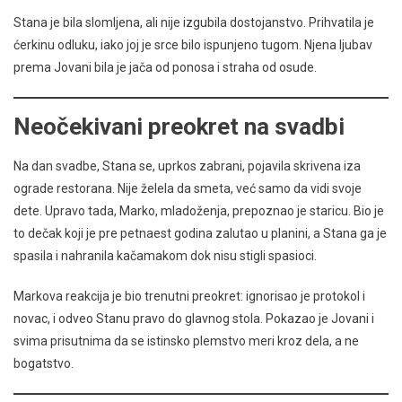
Stana je bila slomljena, ali nije izgubila dostojanstvo. Prihvatila je
ćerkinu odluku, iako joj je srce bilo ispunjeno tugom. Njena ljubav
prema Jovani bila je jača od ponosa i straha od osude.
Neočekivani preokret na svadbi
Na dan svadbe, Stana se, uprkos zabrani, pojavila skrivena iza
ograde restorana. Nije želela da smeta, već samo da vidi svoje
dete. Upravo tada, Marko, mladoženja, prepoznao je staricu. Bio je
to dečak koji je pre petnaest godina zalutao u planini, a Stana ga je
spasila i nahranila kačamakom dok nisu stigli spasioci.
Markova reakcija je bio trenutni preokret: ignorisao je protokol i
novac, i odveo Stanu pravo do glavnog stola. Pokazao je Jovani i
svima prisutnima da se istinsko plemstvo meri kroz dela, a ne
bogatstvo.