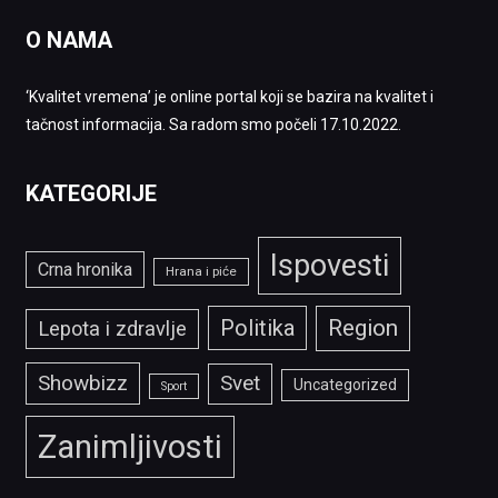
O NAMA
‘Kvalitet vremena’ je online portal koji se bazira na kvalitet i
tačnost informacija. Sa radom smo počeli 17.10.2022.
KATEGORIJE
Ispovesti
Crna hronika
Hrana i piće
Politika
Region
Lepota i zdravlje
Showbizz
Svet
Uncategorized
Sport
Zanimljivosti