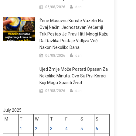
06/08/2026
dan
Žene Masovno Koriste Vazelin Na
Ovaj Način: Jednostavan Večernji
Trik Postao Je Pravi Hit I Mnogi Kažu
Da Razlika Postaje Vidljiva Već
Nakon Nekoliko Dana
06/08/2026
dan
Ujed Zmije Može Postati Opasan Za
Nekoliko Minuta: Ovo Su Prvi Koraci
Koji Mogu Spasiti Život
06/08/2026
dan
July 2025
M
T
W
T
F
S
S
1
2
3
4
5
6