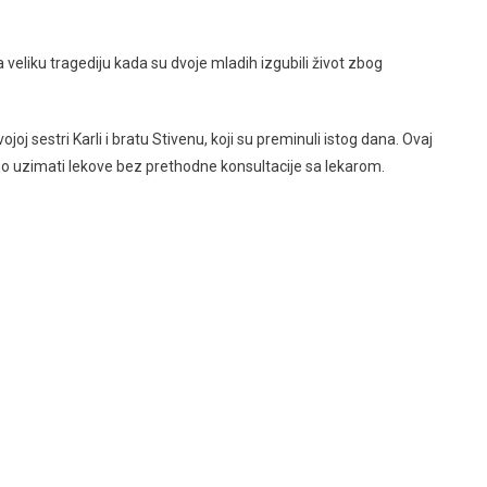
a veliku tragediju kada su dvoje mladih izgubili život zbog
joj sestri Karli i bratu Stivenu, koji su preminuli istog dana. Ovaj
no uzimati lekove bez prethodne konsultacije sa lekarom.