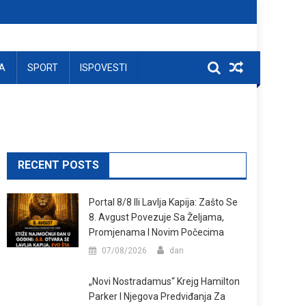
A
SPORT
ISPOVESTI
RECENT POSTS
Portal 8/8 Ili Lavlja Kapija: Zašto Se
8. Avgust Povezuje Sa Željama,
Promjenama I Novim Počecima
07/08/2026
dan
„Novi Nostradamus“ Krejg Hamilton
Parker I Njegova Predviđanja Za