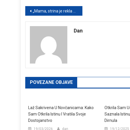
Post
„Mama, strina je rekla da ti ne znaš da me vaspitaš“ – Kada ogovaranje postane tiha rana roditeljstva
navigation
Dan
POVEZANE OBJAVE
Laž Sakrivena U Novčanicama: Kako
Otkrila Sam U
Sam Otkrila Istinu I Vratila Svoje
Saznala Istin
Dostojanstvo
Dirnula
19/03/2026
dan
19/12/2025