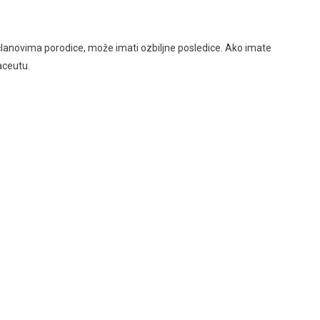
 članovima porodice, može imati ozbiljne posledice. Ako imate
aceutu.