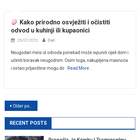
Kako prirodno osvježiti i očistiti
odvod u kuhinji ili kupaonici
25/07/2025
Dan
Neugodan miris iz odvoda ponekad može ispuniti cijeli dom i
učiniti boravak neugodnim. Osim toga, nakupljena masnoća
i ostaci prljavštine mogu do
Read More…
Posts
Older posts
navigation
RECENT POSTS
Pronašla Je Kćerku I Tromjesečnu