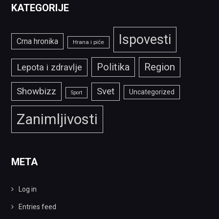
KATEGORIJE
Ispovesti
Crna hronika
Hrana i piće
Politika
Region
Lepota i zdravlje
Showbizz
Svet
Uncategorized
Sport
Zanimljivosti
META
Log in
Entries feed