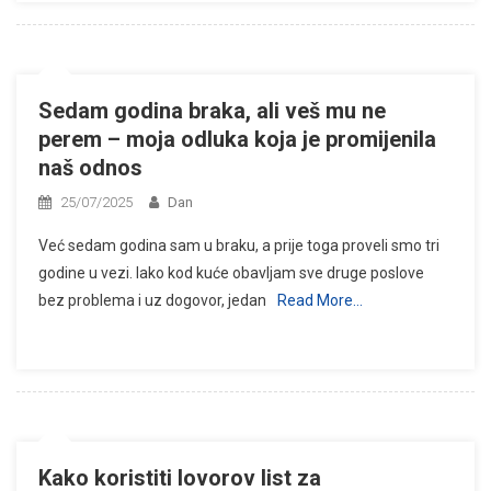
Sedam godina braka, ali veš mu ne
perem – moja odluka koja je promijenila
naš odnos
25/07/2025
Dan
Već sedam godina sam u braku, a prije toga proveli smo tri
godine u vezi. Iako kod kuće obavljam sve druge poslove
bez problema i uz dogovor, jedan
Read More…
Kako koristiti lovorov list za