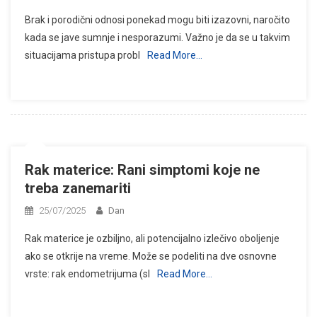
Brak i porodični odnosi ponekad mogu biti izazovni, naročito
kada se jave sumnje i nesporazumi. Važno je da se u takvim
situacijama pristupa probl
Read More…
Rak materice: Rani simptomi koje ne
treba zanemariti
25/07/2025
Dan
Rak materice je ozbiljno, ali potencijalno izlečivo oboljenje
ako se otkrije na vreme. Može se podeliti na dve osnovne
vrste: rak endometrijuma (sl
Read More…