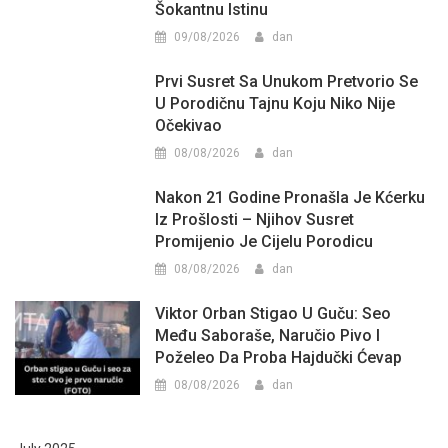
Šokantnu Istinu
09/08/2026
dan
Prvi Susret Sa Unukom Pretvorio Se
U Porodičnu Tajnu Koju Niko Nije
Očekivao
08/08/2026
dan
Nakon 21 Godine Pronašla Je Kćerku
Iz Prošlosti – Njihov Susret
Promijenio Je Cijelu Porodicu
08/08/2026
dan
Viktor Orban Stigao U Guču: Seo
Među Saboraše, Naručio Pivo I
Poželeo Da Proba Hajdučki Ćevap
08/08/2026
dan