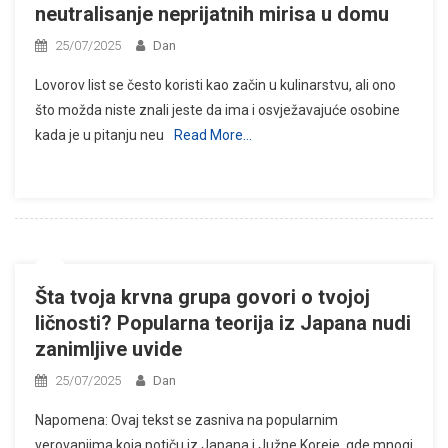
neutralisanje neprijatnih mirisa u domu
25/07/2025
Dan
Lovorov list se često koristi kao začin u kulinarstvu, ali ono
što možda niste znali jeste da ima i osvježavajuće osobine
kada je u pitanju neu
Read More…
Šta tvoja krvna grupa govori o tvojoj
ličnosti? Popularna teorija iz Japana nudi
zanimljive uvide
25/07/2025
Dan
Napomena: Ovaj tekst se zasniva na popularnim
verovanjima koja potiču iz Japana i Južne Koreje, gde mnogi