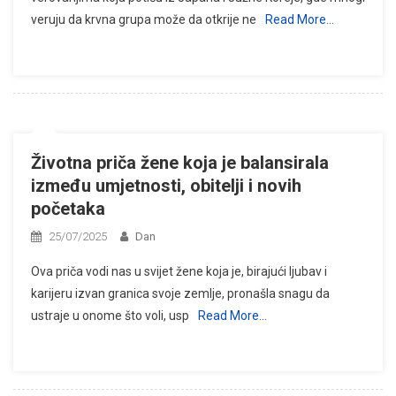
veruju da krvna grupa može da otkrije ne
Read More…
Životna priča žene koja je balansirala
između umjetnosti, obitelji i novih
početaka
25/07/2025
Dan
Ova priča vodi nas u svijet žene koja je, birajući ljubav i
karijeru izvan granica svoje zemlje, pronašla snagu da
ustraje u onome što voli, usp
Read More…