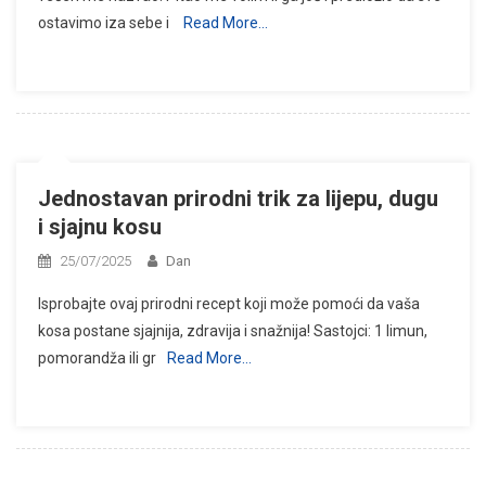
ostavimo iza sebe i
Read More…
Jednostavan prirodni trik za lijepu, dugu
i sjajnu kosu
25/07/2025
Dan
Isprobajte ovaj prirodni recept koji može pomoći da vaša
kosa postane sjajnija, zdravija i snažnija! Sastojci: 1 limun,
pomorandža ili gr
Read More…