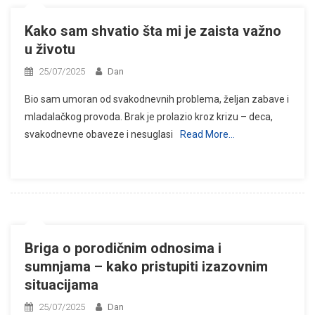
Kako sam shvatio šta mi je zaista važno
u životu
25/07/2025
Dan
Bio sam umoran od svakodnevnih problema, željan zabave i
mladalačkog provoda. Brak je prolazio kroz krizu – deca,
svakodnevne obaveze i nesuglasi
Read More…
Briga o porodičnim odnosima i
sumnjama – kako pristupiti izazovnim
situacijama
25/07/2025
Dan