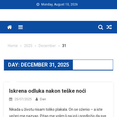
Skip
Monday, August 10, 2026
to
content
Menu
Home
2025
December
31
DAY:
DECEMBER 31, 2025
Iskrena odluka nakon teške noći
25/07/2025
Dan
Nikada u životu nisam toliko plakala. On se oženio – a iste
večeri me nazvao. Pitao me volim li ga još i predložio da sve