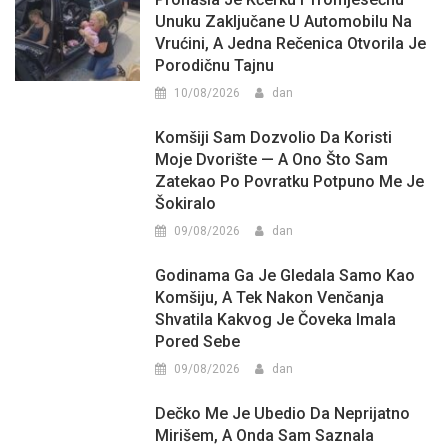
Unuku Zaključane U Automobilu Na
Vrućini, A Jedna Rečenica Otvorila Je
Porodičnu Tajnu
10/08/2026
dan
Komšiji Sam Dozvolio Da Koristi
Moje Dvorište — A Ono Što Sam
Zatekao Po Povratku Potpuno Me Je
Šokiralo
09/08/2026
dan
Godinama Ga Je Gledala Samo Kao
Komšiju, A Tek Nakon Venčanja
Shvatila Kakvog Je Čoveka Imala
Pored Sebe
09/08/2026
dan
Dečko Me Je Ubedio Da Neprijatno
Mirišem, A Onda Sam Saznala