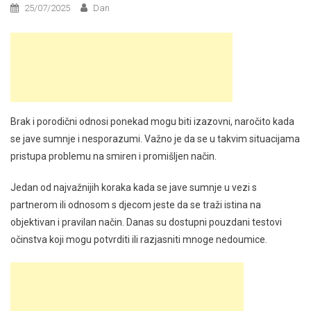
25/07/2025
Dan
Brak i porodični odnosi ponekad mogu biti izazovni, naročito kada
se jave sumnje i nesporazumi. Važno je da se u takvim situacijama
pristupa problemu na smiren i promišljen način.
Jedan od najvažnijih koraka kada se jave sumnje u vezi s
partnerom ili odnosom s djecom jeste da se traži istina na
objektivan i pravilan način. Danas su dostupni pouzdani testovi
očinstva koji mogu potvrditi ili razjasniti mnoge nedoumice.