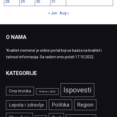
28
29
30
31
« Jun
Aug »
O NAMA
‘Kvalitet vremena’ je online portal koji se bazira na kvalitet i
tačnost informacija. Sa radom smo počeli 17.10.2022.
KATEGORIJE
Ispovesti
Crna hronika
Hrana i piće
Politika
Region
Lepota i zdravlje