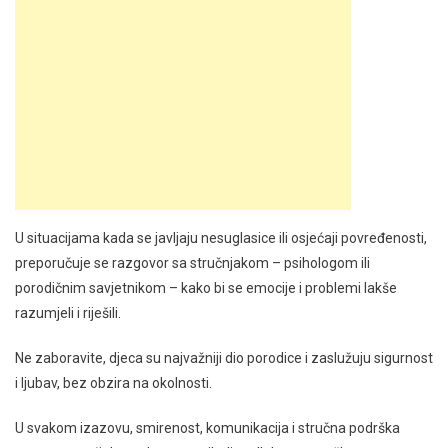
U situacijama kada se javljaju nesuglasice ili osjećaji povređenosti,
preporučuje se razgovor sa stručnjakom – psihologom ili
porodičnim savjetnikom – kako bi se emocije i problemi lakše
razumjeli i riješili.
Ne zaboravite, djeca su najvažniji dio porodice i zaslužuju sigurnost
i ljubav, bez obzira na okolnosti.
U svakom izazovu, smirenost, komunikacija i stručna podrška