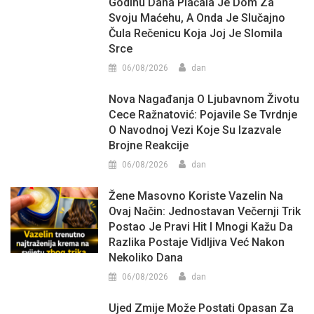
Godinu Dana Plaćala Je Dom Za
Svoju Maćehu, A Onda Je Slučajno
Čula Rečenicu Koja Joj Je Slomila
Srce
06/08/2026
dan
Nova Nagađanja O Ljubavnom Životu
Cece Ražnatović: Pojavile Se Tvrdnje
O Navodnoj Vezi Koje Su Izazvale
Brojne Reakcije
06/08/2026
dan
Žene Masovno Koriste Vazelin Na
Ovaj Način: Jednostavan Večernji Trik
Postao Je Pravi Hit I Mnogi Kažu Da
Razlika Postaje Vidljiva Već Nakon
Nekoliko Dana
06/08/2026
dan
Ujed Zmije Može Postati Opasan Za