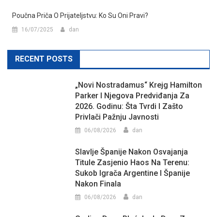
Poučna Priča O Prijateljstvu: Ko Su Oni Pravi?
16/07/2025
dan
RECENT POSTS
„Novi Nostradamus“ Krejg Hamilton
Parker I Njegova Predviđanja Za
2026. Godinu: Šta Tvrdi I Zašto
Privlači Pažnju Javnosti
06/08/2026
dan
Slavlje Španije Nakon Osvajanja
Titule Zasjenio Haos Na Terenu:
Sukob Igrača Argentine I Španije
Nakon Finala
06/08/2026
dan