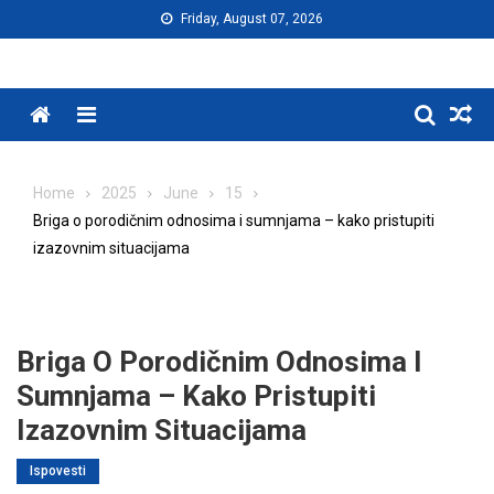
Skip
Friday, August 07, 2026
to
content
Menu
Home
2025
June
15
Briga o porodičnim odnosima i sumnjama – kako pristupiti
izazovnim situacijama
Briga O Porodičnim Odnosima I
Sumnjama – Kako Pristupiti
Izazovnim Situacijama
Ispovesti