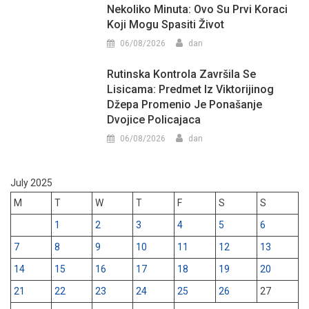
Nekoliko Minuta: Ovo Su Prvi Koraci
Koji Mogu Spasiti Život
06/08/2026
dan
Rutinska Kontrola Završila Se
Lisicama: Predmet Iz Viktorijinog
Džepa Promenio Je Ponašanje
Dvojice Policajaca
06/08/2026
dan
July 2025
M
T
W
T
F
S
S
1
2
3
4
5
6
7
8
9
10
11
12
13
14
15
16
17
18
19
20
21
22
23
24
25
26
27