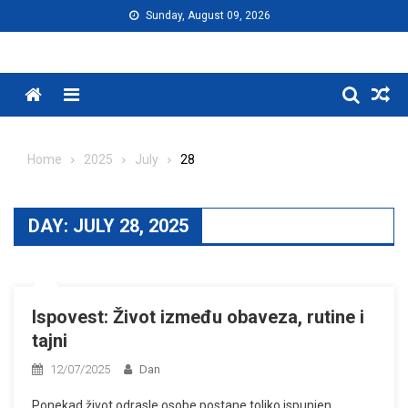
Skip
Sunday, August 09, 2026
to
content
Menu
Home
2025
July
28
DAY:
JULY 28, 2025
Ispovest: Život između obaveza, rutine i
tajni
12/07/2025
Dan
Ponekad život odrasle osobe postane toliko ispunjen