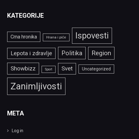
KATEGORIJE
Ispovesti
Crna hronika
Hrana i piće
Politika
Region
Lepota i zdravlje
Showbizz
Svet
Uncategorized
Sport
Zanimljivosti
META
Log in