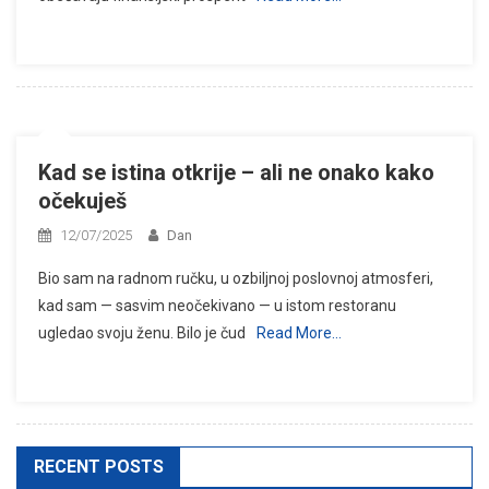
Kad se istina otkrije – ali ne onako kako
očekuješ
12/07/2025
Dan
Bio sam na radnom ručku, u ozbiljnoj poslovnoj atmosferi,
kad sam — sasvim neočekivano — u istom restoranu
ugledao svoju ženu. Bilo je čud
Read More…
RECENT POSTS