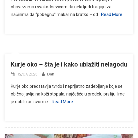
obavezama i svakodnevicom da neki ljudi tragaju za
načinima da “pobegnu” makar na kratko – od
Read More…
Kurje oko – šta je i kako ublažiti nelagodu
12/07/2025
Dan
Kurje oko predstavlja tvrdo i neprijatno zadebljanje koje se
obično javlja na koži stopala, najčešće u predelu prstiju. Ime
je dobilo po svom iz
Read More…