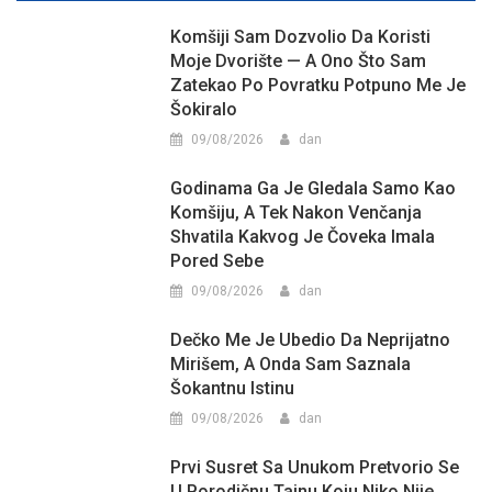
Komšiji Sam Dozvolio Da Koristi
Moje Dvorište — A Ono Što Sam
Zatekao Po Povratku Potpuno Me Je
Šokiralo
09/08/2026
dan
Godinama Ga Je Gledala Samo Kao
Komšiju, A Tek Nakon Venčanja
Shvatila Kakvog Je Čoveka Imala
Pored Sebe
09/08/2026
dan
Dečko Me Je Ubedio Da Neprijatno
Mirišem, A Onda Sam Saznala
Šokantnu Istinu
09/08/2026
dan
Prvi Susret Sa Unukom Pretvorio Se
U Porodičnu Tajnu Koju Niko Nije