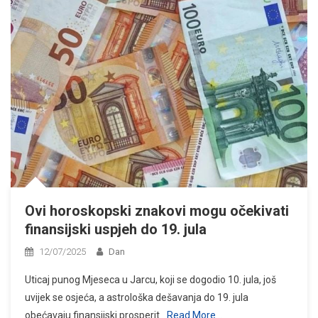
Ovi horoskopski znakovi mogu očekivati
finansijski uspjeh do 19. jula
12/07/2025
Dan
Uticaj punog Mjeseca u Jarcu, koji se dogodio 10. jula, još
uvijek se osjeća, a astrološka dešavanja do 19. jula
obećavaju finansijski prosperit
Read More…