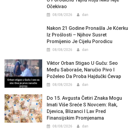
Očekivao
08/08/2026
dan
Nakon 21 Godine Pronašla Je Kćerku
Iz Prošlosti – Njihov Susret
Promijenio Je Cijelu Porodicu
08/08/2026
dan
Viktor Orban Stigao U Guču: Seo
Među Saboraše, Naručio Pivo I
Poželeo Da Proba Hajdučki Ćevap
08/08/2026
dan
Do 15. Avgusta Četiri Znaka Mogu
Imati Više Sreće S Novcem: Rak,
Djevica, Blizanci I Lav Pred
Finansijskim Promjenama
08/08/2026
dan