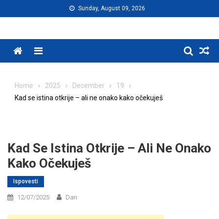
Skip
Sunday, August 09, 2026
to
content
Menu
Home
2025
December
19
Kad se istina otkrije – ali ne onako kako očekuješ
Kad Se Istina Otkrije – Ali Ne Onako
Kako Očekuješ
Ispovesti
12/07/2025
Dan