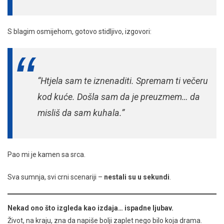
S blagim osmijehom, gotovo stidljivo, izgovori:
“Htjela sam te iznenaditi. Spremam ti večeru
kod kuće. Došla sam da je preuzmem… da
misliš da sam kuhala.”
Pao mi je kamen sa srca.
Sva sumnja, svi crni scenariji –
nestali su u sekundi
.
Nekad ono što izgleda kao izdaja… ispadne ljubav.
Život, na kraju, zna da napiše bolji zaplet nego bilo koja drama.