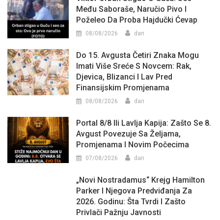
Među Saboraše, Naručio Pivo I
Poželeo Da Proba Hajdučki Ćevap
08/08/2026
dan
Do 15. Avgusta Četiri Znaka Mogu
Imati Više Sreće S Novcem: Rak,
Djevica, Blizanci I Lav Pred
Finansijskim Promjenama
08/08/2026
dan
Portal 8/8 Ili Lavlja Kapija: Zašto Se 8.
Avgust Povezuje Sa Željama,
Promjenama I Novim Počecima
07/08/2026
dan
„Novi Nostradamus“ Krejg Hamilton
Parker I Njegova Predviđanja Za
2026. Godinu: Šta Tvrdi I Zašto
Privlači Pažnju Javnosti