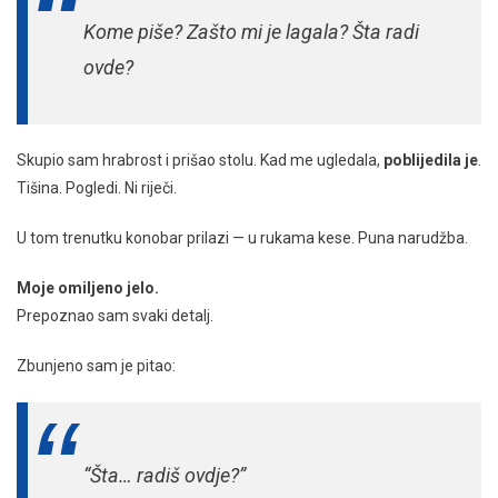
Kome piše? Zašto mi je lagala? Šta radi
ovde?
Skupio sam hrabrost i prišao stolu. Kad me ugledala,
poblijedila je
.
Tišina. Pogledi. Ni riječi.
U tom trenutku konobar prilazi — u rukama kese. Puna narudžba.
Moje omiljeno jelo.
Prepoznao sam svaki detalj.
Zbunjeno sam je pitao:
“Šta… radiš ovdje?”