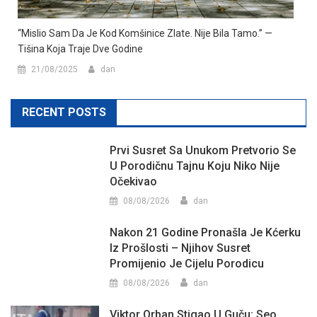
“Mislio Sam Da Je Kod Komšinice Zlate. Nije Bila Tamo.” —
Tišina Koja Traje Dve Godine
21/08/2025
dan
RECENT POSTS
Prvi Susret Sa Unukom Pretvorio Se
U Porodičnu Tajnu Koju Niko Nije
Očekivao
08/08/2026
dan
Nakon 21 Godine Pronašla Je Kćerku
Iz Prošlosti – Njihov Susret
Promijenio Je Cijelu Porodicu
08/08/2026
dan
Viktor Orban Stigao U Guču: Seo