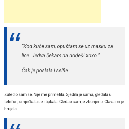
“Kod kuće sam, opuštam se uz masku za
lice. Jedva čekam da dođeš! xoxo.”
Čak je poslala i selfie.
Zaledio sam se. Nije me primetila. Sjedila je sama, gledala u
telefon, smješkala se i tipkala. Gledao sam je zbunjeno. Glava mi je
brujala: