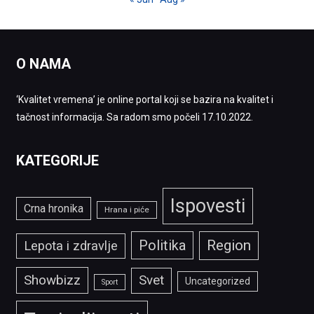
O NAMA
‘Kvalitet vremena’ je online portal koji se bazira na kvalitet i
tačnost informacija. Sa radom smo počeli 17.10.2022.
KATEGORIJE
Ispovesti
Crna hronika
Hrana i piće
Politika
Region
Lepota i zdravlje
Showbizz
Svet
Uncategorized
Sport