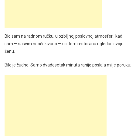
Bio sam na radnom ručku, u ozbiljnoj poslovnoj atmosferi, kad
sam — sasvim neočekivano — u istom restoranu ugledao svoju
ženu.
Bilo je čudno. Samo dvadesetak minuta ranije poslala mi je poruku: