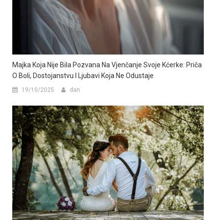
Majka Koja Nije Bila Pozvana Na Vjenčanje Svoje Kćerke: Priča
O Boli, Dostojanstvu I Ljubavi Koja Ne Odustaje
19/10/2025
dan