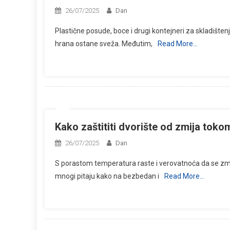
26/07/2025
Dan
Plastične posude, boce i drugi kontejneri za skladišt
hrana ostane sveža. Međutim,
Read More…
Kako zaštititi dvorište od zmija toko
26/07/2025
Dan
S porastom temperatura raste i verovatnoća da se zmije
mnogi pitaju kako na bezbedan i
Read More…