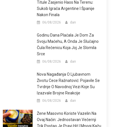
Titule Zasjenio Haos Na Terenu:
Sukob Igrača Argentine I Španije
Nakon Finala
06/08/2026
dan
Godinu Dana Plaćala Je Dom Za
Svoju Maćehu, A Onda Je Slučajno
Čula Rečenicu Koja Joj Je Slomila
Srce
06/08/2026
dan
Nova Nagađanja O Ljubavnom
Životu Cece Ražnatović: Pojavile Se
Tvrdnje O Navodnoj Vezi Koje Su
Izazvale Brojne Reakcije
06/08/2026
dan
Žene Masovno Koriste Vazelin Na
Ovaj Način: Jednostavan Večernji
Trik Postao Je Pravi Hit I Mnogi Kažu