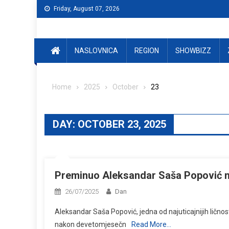
Skip
Friday, August 07, 2026
to
content
NASLOVNICA
REGION
SHOWBIZZ
Home
2025
October
23
DAY:
OCTOBER 23, 2025
Preminuo Aleksandar Saša Popović n
26/07/2025
Dan
Aleksandar Saša Popović, jedna od najuticajnijih ličnos
nakon devetomjesečn
Read More…