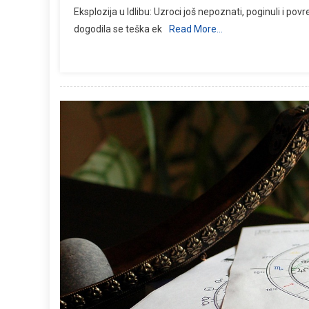
Eksplozija u Idlibu: Uzroci još nepoznati, poginuli i po
dogodila se teška ek
Read More…