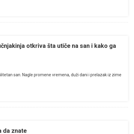
njakinja otkriva šta utiče na san i kako ga
valitetan san. Nagle promene vremena, duži dani i prelazak iz zime
a da znate