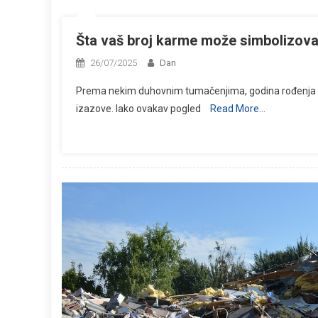
Šta vaš broj karme može simbolizova
26/07/2025
Dan
Prema nekim duhovnim tumačenjima, godina rođenja mož
izazove. Iako ovakav pogled
Read More…