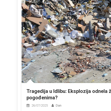
Tragedija u Idlibu: Eksplozija odnela
pogođenima?
26/07/2025
Dan