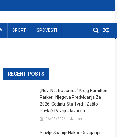
A
SPORT
ISPOVESTI
RECENT POSTS
„Novi Nostradamus“ Krejg Hamilton
Parker I Njegova Predviđanja Za
2026. Godinu: Šta Tvrdi I Zašto
Privlači Pažnju Javnosti
06/08/2026
dan
Slavlje Španije Nakon Osvajanja