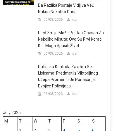
Da Razlika Postaje Vidljiva Već
Nakon Nekoliko Dana
06/08/2026
dan
Ujed Zmije Može Postati Opasan Za
Nekoliko Minuta: Ovo Su Prvi Koraci
Koji Mogu Spasiti Život
06/08/2026
dan
Rutinska Kontrola Završila Se
Lisicama: Predmet Iz Viktorijinog
Džepa Promenio Je Ponašanje
Dvojice Policajaca
06/08/2026
dan
July 2025
M
T
W
T
F
S
S
1
2
3
4
5
6