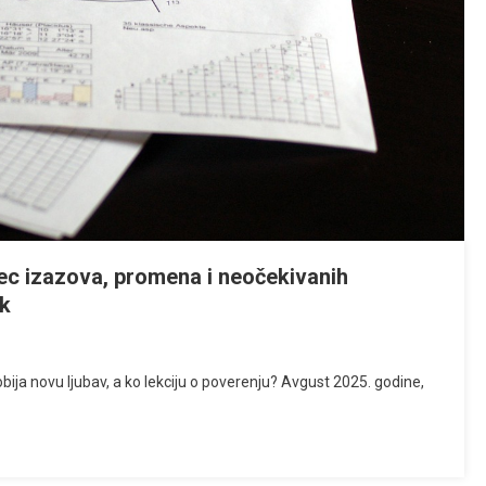
ec izazova, promena i neočekivanih
ak
ja novu ljubav, a ko lekciju o poverenju? Avgust 2025. godine,