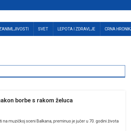
ZANIMLJIVOSTI
SVET
LEPOTA I ZDRAVLJE
CRNA HRONIK
akon borbe s rakom želuca
ti na muzičkoj sceni Balkana, preminuo je jučer u 70. godini života