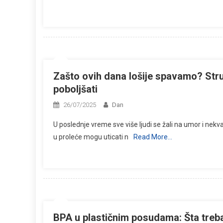
Zašto ovih dana lošije spavamo? Struč
poboljšati
26/07/2025
Dan
U poslednje vreme sve više ljudi se žali na umor i nek
u proleće mogu uticati n
Read More…
BPA u plastičnim posudama: Šta treb