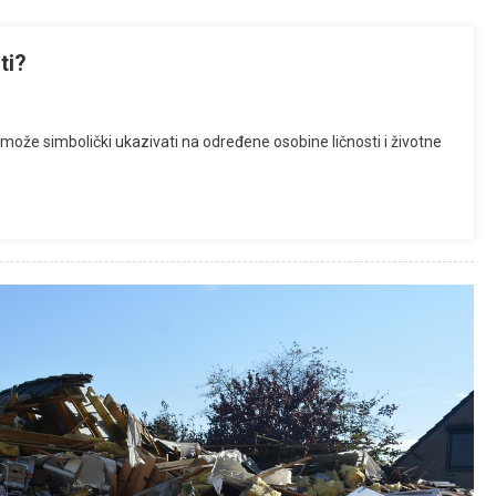
ti?
e simbolički ukazivati na određene osobine ličnosti i životne