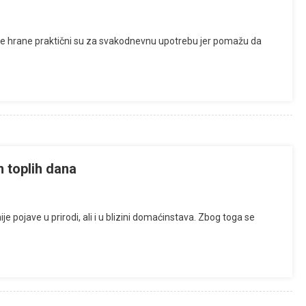
enje hrane praktični su za svakodnevnu upotrebu jer pomažu da
m toplih dana
 pojave u prirodi, ali i u blizini domaćinstava. Zbog toga se