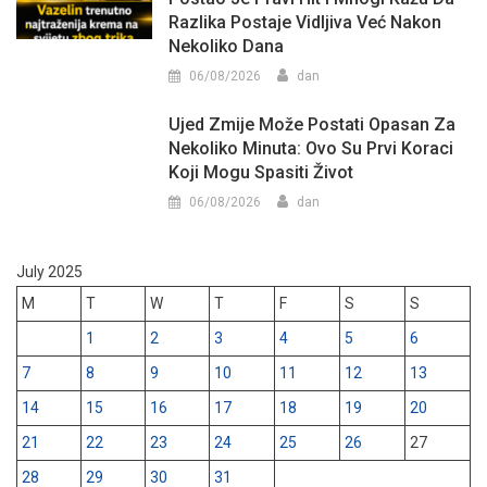
Razlika Postaje Vidljiva Već Nakon
Nekoliko Dana
06/08/2026
dan
Ujed Zmije Može Postati Opasan Za
Nekoliko Minuta: Ovo Su Prvi Koraci
Koji Mogu Spasiti Život
06/08/2026
dan
July 2025
M
T
W
T
F
S
S
1
2
3
4
5
6
7
8
9
10
11
12
13
14
15
16
17
18
19
20
21
22
23
24
25
26
27
28
29
30
31