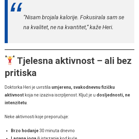
“Nisam brojala kalorije. Fokusirala sam se
na kvalitet, ne na kvantitet,” kaže Heri.
Tjelesna aktivnost – ali bez
pritiska
Doktorka Heri je uvrstila
umjerenu, svakodnevnu fizičku
aktivnost
koja ne izaziva iscrpljenost. Ključ je u
dosljednosti, ne
intenzitetu
.
Neke aktivnosti koje preporučuje:
Brzo hodanje
30 minuta dnevno
Lagana joga
ili istezanje kod kuće