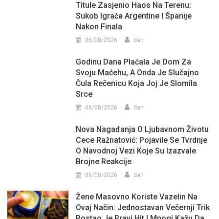
Titule Zasjenio Haos Na Terenu:
Sukob Igrača Argentine I Španije
Nakon Finala
06/08/2026
dan
Godinu Dana Plaćala Je Dom Za
Svoju Maćehu, A Onda Je Slučajno
Čula Rečenicu Koja Joj Je Slomila
Srce
06/08/2026
dan
Nova Nagađanja O Ljubavnom Životu
Cece Ražnatović: Pojavile Se Tvrdnje
O Navodnoj Vezi Koje Su Izazvale
Brojne Reakcije
06/08/2026
dan
Žene Masovno Koriste Vazelin Na
Ovaj Način: Jednostavan Večernji Trik
Postao Je Pravi Hit I Mnogi Kažu Da