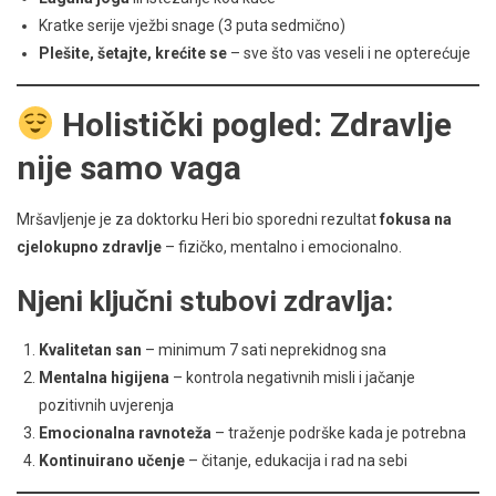
Kratke serije vježbi snage (3 puta sedmično)
Plešite, šetajte, krećite se
– sve što vas veseli i ne opterećuje
Holistički pogled: Zdravlje
nije samo vaga
Mršavljenje je za doktorku Heri bio sporedni rezultat
fokusa na
cjelokupno zdravlje
– fizičko, mentalno i emocionalno.
Njeni ključni stubovi zdravlja:
Kvalitetan san
– minimum 7 sati neprekidnog sna
Mentalna higijena
– kontrola negativnih misli i jačanje
pozitivnih uvjerenja
Emocionalna ravnoteža
– traženje podrške kada je potrebna
Kontinuirano učenje
– čitanje, edukacija i rad na sebi