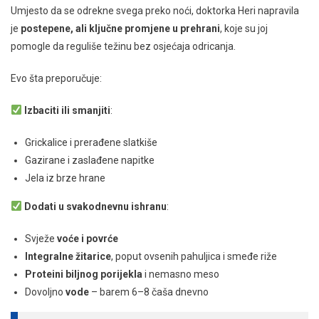
Umjesto da se odrekne svega preko noći, doktorka Heri napravila
je
postepene, ali ključne promjene u prehrani
, koje su joj
pomogle da reguliše težinu bez osjećaja odricanja.
Evo šta preporučuje:
Izbaciti ili smanjiti
:
Grickalice i prerađene slatkiše
Gazirane i zaslađene napitke
Jela iz brze hrane
Dodati u svakodnevnu ishranu
:
Svježe
voće i povrće
Integralne žitarice
, poput ovsenih pahuljica i smeđe riže
Proteini biljnog porijekla
i nemasno meso
Dovoljno
vode
– barem 6–8 čaša dnevno