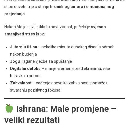
sebe doveli su je u stanje
hroničnog umora i emocionalnog
prejedanja
.
Nakon što je osvijestila tu povezanost, počela je
svjesno
smanjivati stres
kroz:
Jutarnju tišinu
– nekoliko minuta dubokog disanja odmah
nakon buđenja
Jogu
i lagane vježbe za opuštanje
Digitalni detoks
– manje vremena pred ekranima, više
boravka u prirodi
Zahvalnost
– vođenje dnevnika zahvalnosti pomaže u
stvaranju pozitivnog fokusa
Ishrana: Male promjene –
veliki rezultati