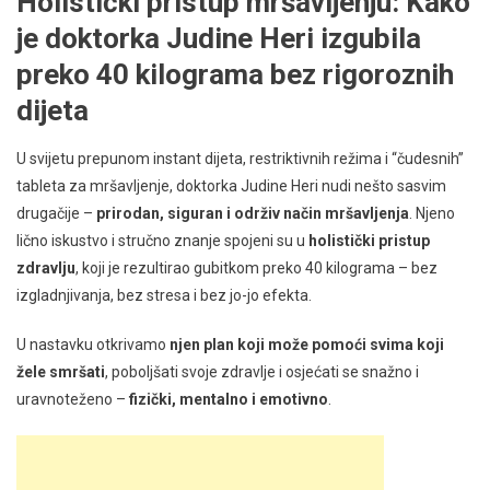
Holistički pristup mršavljenju: Kako
je doktorka Judine Heri izgubila
preko 40 kilograma bez rigoroznih
dijeta
U svijetu prepunom instant dijeta, restriktivnih režima i “čudesnih”
tableta za mršavljenje, doktorka Judine Heri nudi nešto sasvim
drugačije –
prirodan, siguran i održiv način mršavljenja
. Njeno
lično iskustvo i stručno znanje spojeni su u
holistički pristup
zdravlju
, koji je rezultirao gubitkom preko 40 kilograma – bez
izgladnjivanja, bez stresa i bez jo-jo efekta.
U nastavku otkrivamo
njen plan koji može pomoći svima koji
žele smršati
, poboljšati svoje zdravlje i osjećati se snažno i
uravnoteženo –
fizički, mentalno i emotivno
.