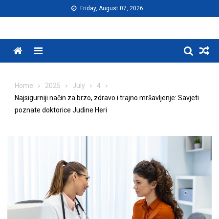
Skip
Friday, August 07, 2026
to
content
Menu
Home
2025
July
4
Najsigurniji način za brzo, zdravo i trajno mršavljenje: Savjeti
poznate doktorice Judine Heri