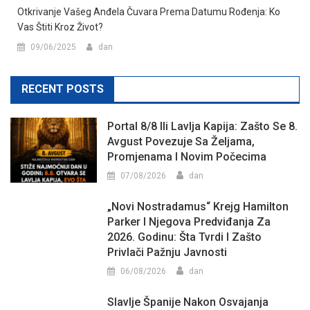
Otkrivanje Vašeg Anđela Čuvara Prema Datumu Rođenja: Ko
Vas Štiti Kroz Život?
09/06/2025
dan
RECENT POSTS
Portal 8/8 Ili Lavlja Kapija: Zašto Se 8.
Avgust Povezuje Sa Željama,
Promjenama I Novim Počecima
07/08/2026
dan
„Novi Nostradamus“ Krejg Hamilton
Parker I Njegova Predviđanja Za
2026. Godinu: Šta Tvrdi I Zašto
Privlači Pažnju Javnosti
06/08/2026
dan
Slavlje Španije Nakon Osvajanja