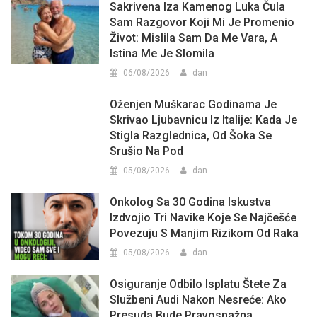
Sakrivena Iza Kamenog Luka Čula
Sam Razgovor Koji Mi Je Promenio
Život: Mislila Sam Da Me Vara, A
Istina Me Je Slomila
06/08/2026
dan
Oženjen Muškarac Godinama Je
Skrivao Ljubavnicu Iz Italije: Kada Je
Stigla Razglednica, Od Šoka Se
Srušio Na Pod
05/08/2026
dan
Onkolog Sa 30 Godina Iskustva
Izdvojio Tri Navike Koje Se Najčešće
Povezuju S Manjim Rizikom Od Raka
05/08/2026
dan
Osiguranje Odbilo Isplatu Štete Za
Službeni Audi Nakon Nesreće: Ako
Presuda Bude Pravosnažna,