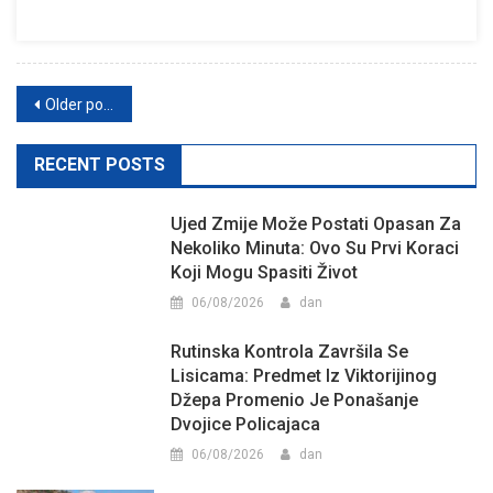
Posts
Older posts
navigation
RECENT POSTS
Ujed Zmije Može Postati Opasan Za
Nekoliko Minuta: Ovo Su Prvi Koraci
Koji Mogu Spasiti Život
06/08/2026
dan
Rutinska Kontrola Završila Se
Lisicama: Predmet Iz Viktorijinog
Džepa Promenio Je Ponašanje
Dvojice Policajaca
06/08/2026
dan