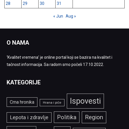
28
29
30
31
« Jun
Aug »
O NAMA
‘Kvalitet vremena’ je online portal koji se bazira na kvalitet i
tačnost informacija. Sa radom smo počeli 17.10.2022.
KATEGORIJE
Ispovesti
Crna hronika
Hrana i piće
Politika
Region
Lepota i zdravlje