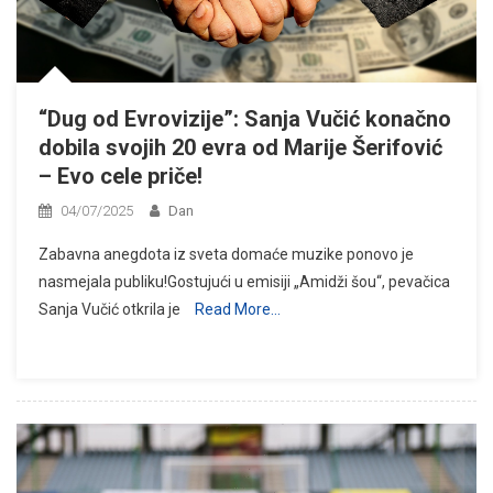
“Dug od Evrovizije”: Sanja Vučić konačno
dobila svojih 20 evra od Marije Šerifović
– Evo cele priče!
04/07/2025
Dan
Zabavna anegdota iz sveta domaće muzike ponovo je
nasmejala publiku!Gostujući u emisiji „Amidži šou“, pevačica
Sanja Vučić otkrila je
Read More…