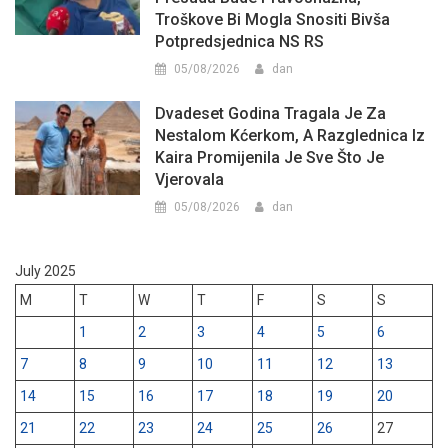
Troškove Bi Mogla Snositi Bivša
Potpredsjednica NS RS
05/08/2026
dan
Dvadeset Godina Tragala Je Za
Nestalom Kćerkom, A Razglednica Iz
Kaira Promijenila Je Sve Što Je
Vjerovala
05/08/2026
dan
July 2025
M
T
W
T
F
S
S
1
2
3
4
5
6
7
8
9
10
11
12
13
14
15
16
17
18
19
20
21
22
23
24
25
26
27