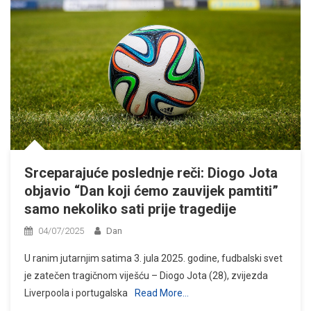
Srceparajuće poslednje reči: Diogo Jota
objavio “Dan koji ćemo zauvijek pamtiti”
samo nekoliko sati prije tragedije
04/07/2025
Dan
U ranim jutarnjim satima 3. jula 2025. godine, fudbalski svet
je zatečen tragičnom viješću – Diogo Jota (28), zvijezda
Liverpoola i portugalska
Read More…