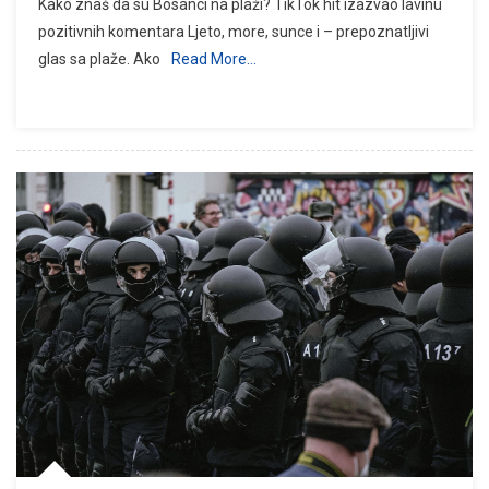
Kako znaš da su Bosanci na plaži? TikTok hit izazvao lavinu
pozitivnih komentara Ljeto, more, sunce i – prepoznatljivi
glas sa plaže. Ako
Read More…