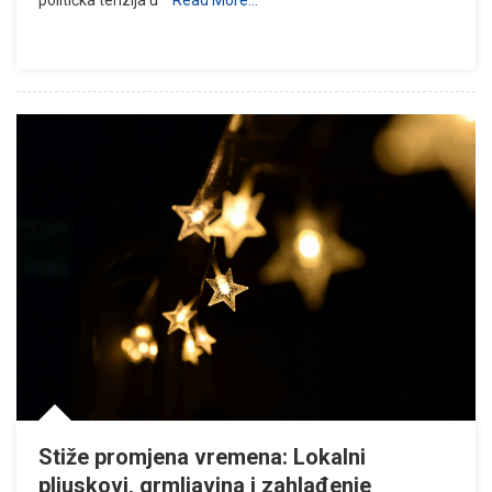
Stiže promjena vremena: Lokalni
pljuskovi, grmljavina i zahlađenje