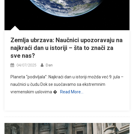
Zemlja ubrzava: Naučnici upozoravaju na
najkraći dan u istoriji – šta to znači za
sve nas?
04/07/2025
Dan
Planeta “podivljala”: Najkraći dan u istoriji možda već 9. jula –
naučnici u čudu Dok se suočavamo sa ekstremnim
vremenskim uslovima �
Read More…