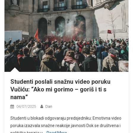
Studenti poslali snažnu video poruku
Vučiću: “Ako mi gorimo – goriš i ti s
nama”
04/07/2025
Dan
Studenti u blokadi odgovaraju predsjedniku: Emotivna video
poruka izazvala snažne reakcije javnosti Dok se društvena i
politička tenzija u
Read More…