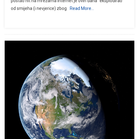
postao hit na mrežama Internet je ovih dana “eksplodirao”
od smijeha (i nevjerice) zbog
Read More…