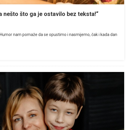
a nešto što ga je ostavilo bez teksta!“
e… Humor nam pomaže da se opustimo i nasmijemo, čak i kada dan