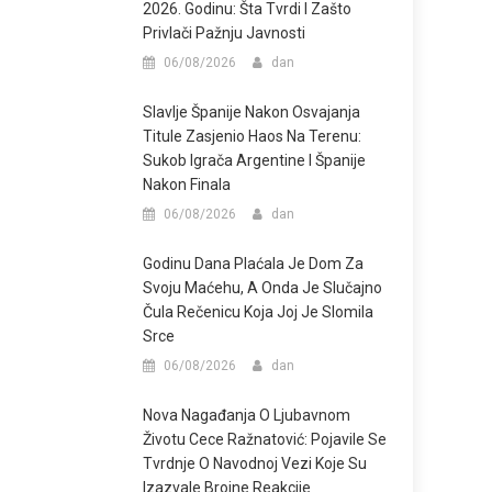
2026. Godinu: Šta Tvrdi I Zašto
Privlači Pažnju Javnosti
06/08/2026
dan
Slavlje Španije Nakon Osvajanja
Titule Zasjenio Haos Na Terenu:
Sukob Igrača Argentine I Španije
Nakon Finala
06/08/2026
dan
Godinu Dana Plaćala Je Dom Za
Svoju Maćehu, A Onda Je Slučajno
Čula Rečenicu Koja Joj Je Slomila
Srce
06/08/2026
dan
Nova Nagađanja O Ljubavnom
Životu Cece Ražnatović: Pojavile Se
Tvrdnje O Navodnoj Vezi Koje Su
Izazvale Brojne Reakcije