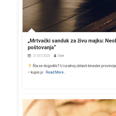
„Mrtvački sanduk za živu majku: Neobi
poštovanja“
21/07/2025
Dan
Šta se dogodilo? U ruralnoj oblasti kineske provincije
– kupio jo
Read More…