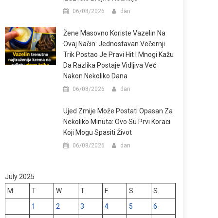
06/08/2026
dan
Žene Masovno Koriste Vazelin Na
Ovaj Način: Jednostavan Večernji
Trik Postao Je Pravi Hit I Mnogi Kažu
Da Razlika Postaje Vidljiva Već
Nakon Nekoliko Dana
06/08/2026
dan
Ujed Zmije Može Postati Opasan Za
Nekoliko Minuta: Ovo Su Prvi Koraci
Koji Mogu Spasiti Život
06/08/2026
dan
July 2025
M
T
W
T
F
S
S
1
2
3
4
5
6