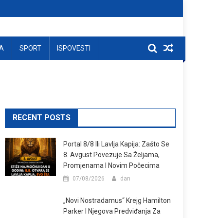
A
SPORT
ISPOVESTI
RECENT POSTS
Portal 8/8 Ili Lavlja Kapija: Zašto Se
8. Avgust Povezuje Sa Željama,
Promjenama I Novim Počecima
07/08/2026
dan
„Novi Nostradamus“ Krejg Hamilton
Parker I Njegova Predviđanja Za