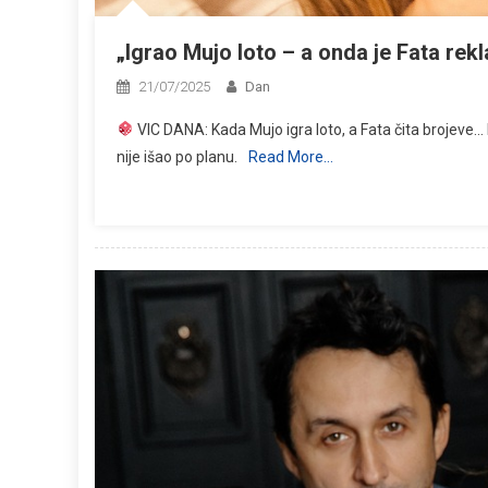
„Igrao Mujo loto – a onda je Fata rekl
21/07/2025
Dan
VIC DANA: Kada Mujo igra loto, a Fata čita brojev
nije išao po planu.
Read More…