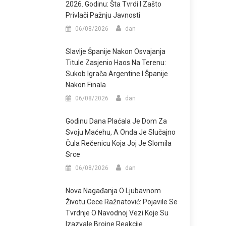
2026. Godinu: Šta Tvrdi I Zašto
Privlači Pažnju Javnosti
06/08/2026
dan
Slavlje Španije Nakon Osvajanja
Titule Zasjenio Haos Na Terenu:
Sukob Igrača Argentine I Španije
Nakon Finala
06/08/2026
dan
Godinu Dana Plaćala Je Dom Za
Svoju Maćehu, A Onda Je Slučajno
Čula Rečenicu Koja Joj Je Slomila
Srce
06/08/2026
dan
Nova Nagađanja O Ljubavnom
Životu Cece Ražnatović: Pojavile Se
Tvrdnje O Navodnoj Vezi Koje Su
Izazvale Brojne Reakcije