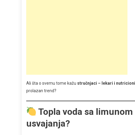
Ali šta o svemu tome kažu
stručnjaci – lekari i nutricioni
prolazan trend?
Topla voda sa limunom –
usvajanja?