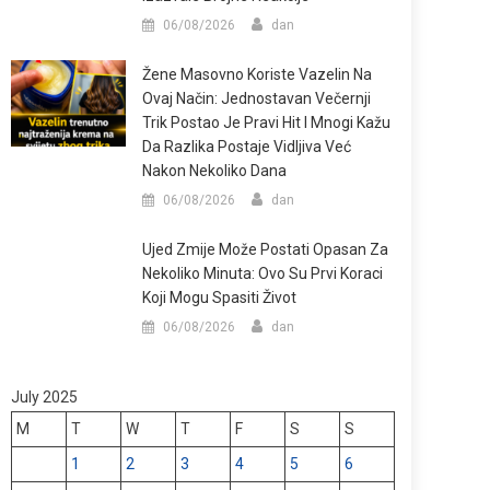
06/08/2026
dan
Žene Masovno Koriste Vazelin Na
Ovaj Način: Jednostavan Večernji
Trik Postao Je Pravi Hit I Mnogi Kažu
Da Razlika Postaje Vidljiva Već
Nakon Nekoliko Dana
06/08/2026
dan
Ujed Zmije Može Postati Opasan Za
Nekoliko Minuta: Ovo Su Prvi Koraci
Koji Mogu Spasiti Život
06/08/2026
dan
July 2025
M
T
W
T
F
S
S
1
2
3
4
5
6