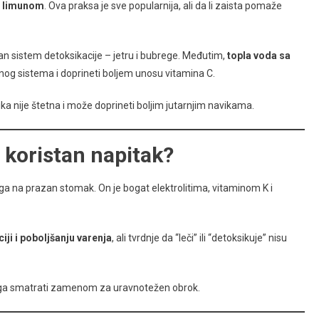
a limunom
. Ova praksa je sve popularnija, ali da li zaista pomaže
dan sistem detoksikacije – jetru i bubrege. Međutim,
topla voda sa
vnog sistema i doprineti boljem unosu vitamina C.
ika nije štetna i može doprineti boljim jutarnjim navikama.
i koristan napitak?
ga na prazan stomak. On je bogat elektrolitima, vitaminom K i
iji i poboljšanju varenja
, ali tvrdnje da “leči” ili “detoksikuje” nisu
ba ga smatrati zamenom za uravnotežen obrok.