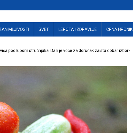
ZANIMLJIVOSTI
SVET
LEPOTA I ZDRAVLJE
CRNA HRONIK
ića pod lupom stručnjaka: Da li je voće za doručak zaista dobar izbor?