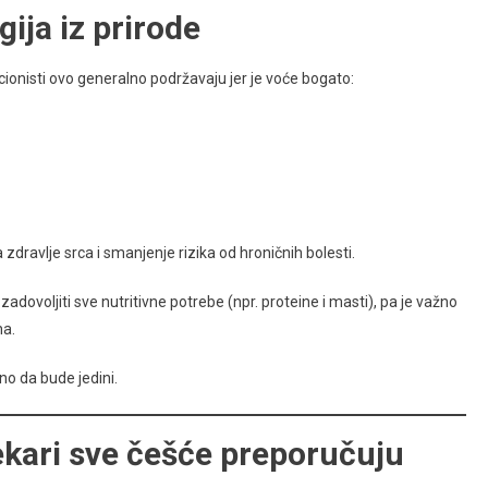
ija iz prirode
cionisti ovo generalno podržavaju jer je voće bogato:
a zdravlje srca i smanjenje rizika od hroničnih bolesti.
dovoljiti sve nutritivne potrebe (npr. proteine i masti), pa je važno
na.
no da bude jedini.
lekari sve češće preporučuju