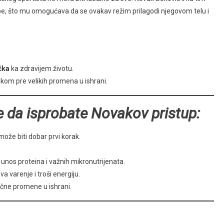
trebe, što mu omogućava da se ovakav režim prilagodi njegovom telu i
čka
ka zdravijem životu.
jakom pre velikih promena u ishrani.
te da isprobate Novakov pristup:
ože biti dobar prvi korak.
a unos proteina i važnih mikronutrijenata.
a varenje i troši energiju.
čne promene u ishrani.