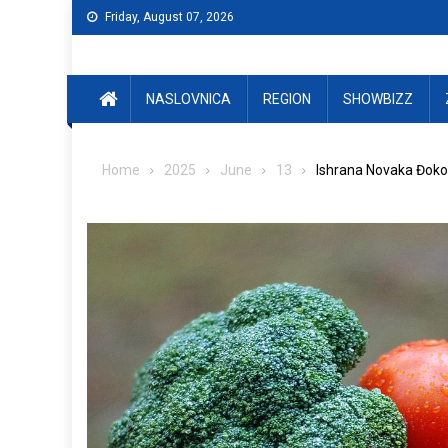
Skip
Friday, August 07, 2026
to
content
NASLOVNICA
REGION
SHOWBIZZ
Home
2025
June
13
Ishrana Novaka Đokov