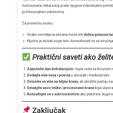
nutricionista i lekara koji prate njegove individualne po
profesionalnim zahtevima.
Za prosečnu osobu:
Ovako osmišljena ishrana može biti
dobra polazna ta
Ključno je slušati svoje telo i konsultovati se sa stručn
Praktični saveti ako želi
Započnite dan hidratacijom:
topla voda sa limunom m
Dodajte više voća i povrća
u doručak i međuobroke.
Oslonite se više na biljnu hranu
, ali obratite pažnju n
Smanjite unos teške i procesirane hrane
koja usporav
Konzultujte se s nutricionistom
ako planirate dugoro
Zaključak