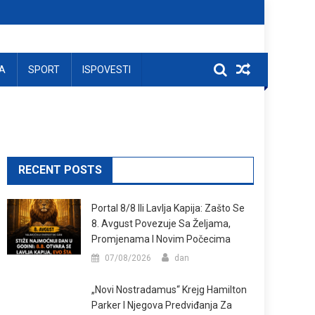
A
SPORT
ISPOVESTI
RECENT POSTS
Portal 8/8 Ili Lavlja Kapija: Zašto Se
8. Avgust Povezuje Sa Željama,
Promjenama I Novim Počecima
07/08/2026
dan
„Novi Nostradamus“ Krejg Hamilton
Parker I Njegova Predviđanja Za