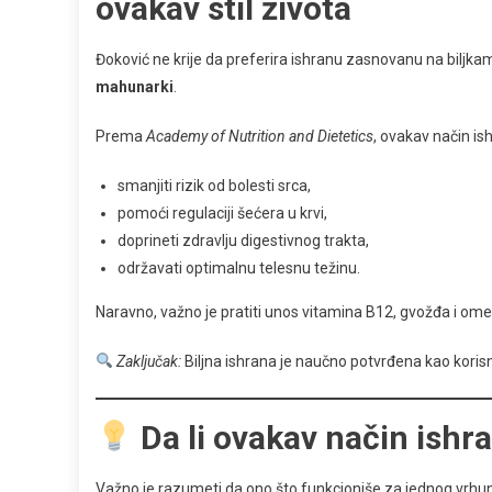
ovakav stil života
Đoković ne krije da preferira ishranu zasnovanu na biljka
mahunarki
.
Prema
Academy of Nutrition and Dietetics
, ovakav način i
smanjiti rizik od bolesti srca,
pomoći regulaciji šećera u krvi,
doprineti zdravlju digestivnog trakta,
održavati optimalnu telesnu težinu.
Naravno, važno je pratiti unos vitamina B12, gvožđa i omega-
Zaključak:
Biljna ishrana je naučno potvrđena kao korisn
Da li ovakav način ish
Važno je razumeti da ono što funkcioniše za jednog vrhun