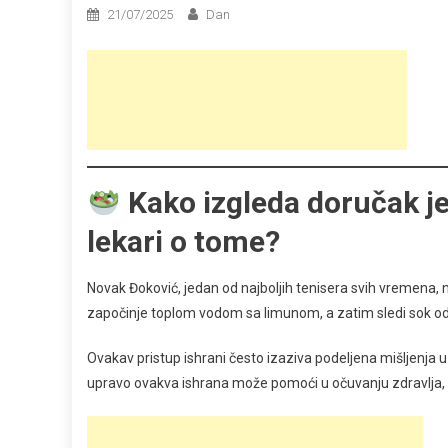
21/07/2025
Dan
Kako izgleda doručak j
lekari o tome?
Novak Đoković, jedan od najboljih tenisera svih vremena, 
započinje toplom vodom sa limunom, a zatim sledi sok od c
Ovakav pristup ishrani često izaziva podeljena mišljenja u 
upravo ovakva ishrana može pomoći u očuvanju zdravlja, en