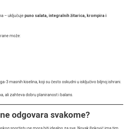
ma – uključuje
puno salata, integralnih žitarica, krompira i
shrane može:
3 masnih kiselina, koji su često oskudni u isključivo biljnoj ishrani.
a, ali zahteva dobru planiranost i balans.
rane odgovara svakome?
skog sportistu ne mora biti idealno za sve. Novak Đoković ima tim