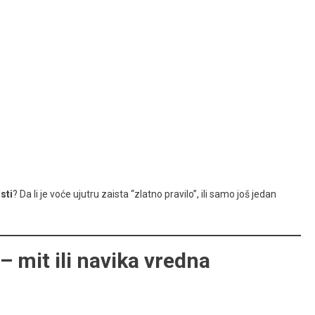
sti
? Da li je voće ujutru zaista “zlatno pravilo”, ili samo još jedan
 mit ili navika vredna