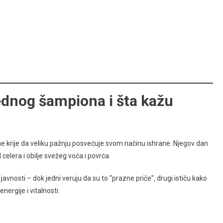
ednog šampiona i šta kažu
ne krije da veliku pažnju posvećuje svom načinu ishrane. Njegov dan
elera i obilje svežeg voća i povrća.
javnosti – dok jedni veruju da su to “prazne priče”, drugi ističu kako
ergije i vitalnosti.