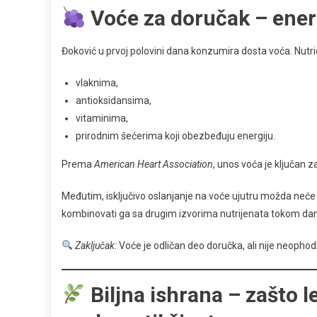
Voće za doručak – energ
Đoković u prvoj polovini dana konzumira dosta voća. Nutri
vlaknima,
antioksidansima,
vitaminima,
prirodnim šećerima koji obezbeđuju energiju.
Prema
American Heart Association
, unos voća je ključan z
Međutim, isključivo oslanjanje na voće ujutru možda neće za
kombinovati ga sa drugim izvorima nutrijenata tokom da
Zaključak:
Voće je odličan deo doručka, ali nije neophod
Biljna ishrana – zašto 