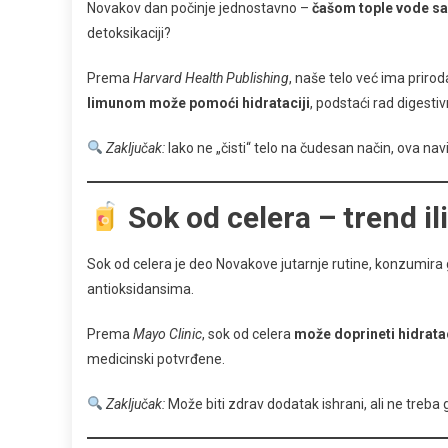
Novakov dan počinje jednostavno –
čašom tople vode s
detoksikaciji?
Prema
Harvard Health Publishing
, naše telo već ima priro
limunom može pomoći hidrataciji
, podstaći rad digesti
Zaključak:
Iako ne „čisti“ telo na čudesan način, ova nav
Sok od celera – trend il
Sok od celera je deo Novakove jutarnje rutine, konzumira 
antioksidansima.
Prema
Mayo Clinic
, sok od celera
može doprineti hidratac
medicinski potvrđene.
Zaključak:
Može biti zdrav dodatak ishrani, ali ne tre