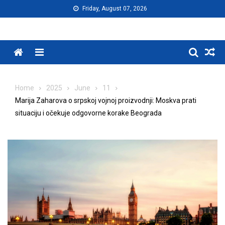
Skip
Friday, August 07, 2026
to
content
Menu
Home
2025
June
11
Marija Zaharova o srpskoj vojnoj proizvodnji: Moskva prati
situaciju i očekuje odgovorne korake Beograda