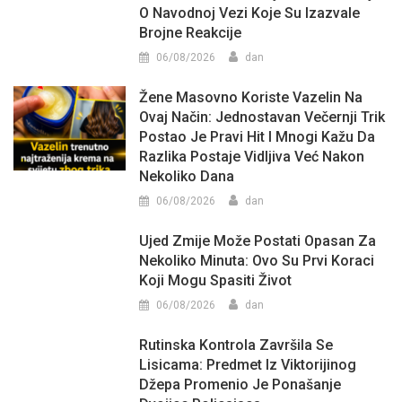
O Navodnoj Vezi Koje Su Izazvale
Brojne Reakcije
06/08/2026
dan
Žene Masovno Koriste Vazelin Na
Ovaj Način: Jednostavan Večernji Trik
Postao Je Pravi Hit I Mnogi Kažu Da
Razlika Postaje Vidljiva Već Nakon
Nekoliko Dana
06/08/2026
dan
Ujed Zmije Može Postati Opasan Za
Nekoliko Minuta: Ovo Su Prvi Koraci
Koji Mogu Spasiti Život
06/08/2026
dan
Rutinska Kontrola Završila Se
Lisicama: Predmet Iz Viktorijinog
Džepa Promenio Je Ponašanje