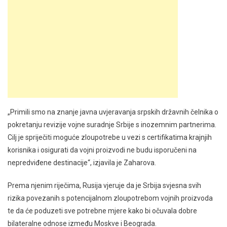
„Primili smo na znanje javna uvjeravanja srpskih državnih čelnika o
pokretanju revizije vojne suradnje Srbije s inozemnim partnerima.
Cilj je spriječiti moguće zloupotrebe u vezi s certifikatima krajnjih
korisnika i osigurati da vojni proizvodi ne budu isporučeni na
nepredviđene destinacije“, izjavila je Zaharova.
Prema njenim riječima, Rusija vjeruje da je Srbija svjesna svih
rizika povezanih s potencijalnom zloupotrebom vojnih proizvoda
te da će poduzeti sve potrebne mjere kako bi očuvala dobre
bilateralne odnose između Moskve i Beograda.