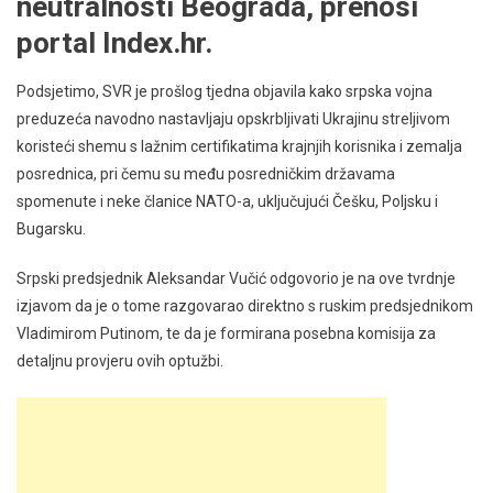
neutralnosti Beograda, prenosi
portal Index.hr.
Podsjetimo, SVR je prošlog tjedna objavila kako srpska vojna
preduzeća navodno nastavljaju opskrbljivati Ukrajinu streljivom
koristeći shemu s lažnim certifikatima krajnjih korisnika i zemalja
posrednica, pri čemu su među posredničkim državama
spomenute i neke članice NATO-a, uključujući Češku, Poljsku i
Bugarsku.
Srpski predsjednik Aleksandar Vučić odgovorio je na ove tvrdnje
izjavom da je o tome razgovarao direktno s ruskim predsjednikom
Vladimirom Putinom, te da je formirana posebna komisija za
detaljnu provjeru ovih optužbi.