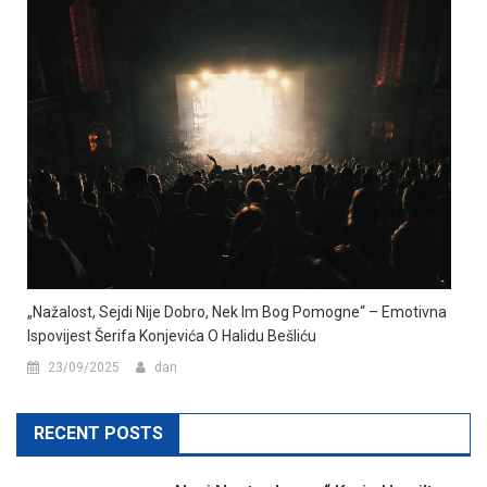
„Nažalost, Sejdi Nije Dobro, Nek Im Bog Pomogne“ – Emotivna
Ispovijest Šerifa Konjevića O Halidu Bešliću
23/09/2025
dan
RECENT POSTS