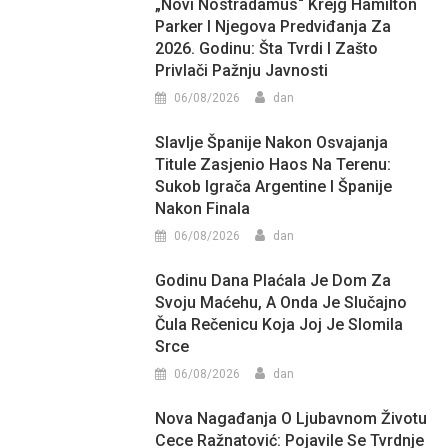
„Novi Nostradamus“ Krejg Hamilton
Parker I Njegova Predviđanja Za
2026. Godinu: Šta Tvrdi I Zašto
Privlači Pažnju Javnosti
06/08/2026
dan
Slavlje Španije Nakon Osvajanja
Titule Zasjenio Haos Na Terenu:
Sukob Igrača Argentine I Španije
Nakon Finala
06/08/2026
dan
Godinu Dana Plaćala Je Dom Za
Svoju Maćehu, A Onda Je Slučajno
Čula Rečenicu Koja Joj Je Slomila
Srce
06/08/2026
dan
Nova Nagađanja O Ljubavnom Životu
Cece Ražnatović: Pojavile Se Tvrdnje