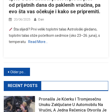
od prijatnih dana do paklenih vrućina, pa
evo šta vas očekuje i kako se pripremiti.
20/06/2025
Dan
Šta slijedi? Prvi veliki toplotni talas Astrološki gledano,
toplotni talas stiže početkom sedmice (oko 23–26. juna), s
temperatu
Read More…
Posts
Older posts
navigation
RECENT POSTS
Pronašla Je Kćerku I Tromjesečnu
Unuku Zaključane U Automobilu Na
Vrućini, A Jedna Rečenica Otvorila Je