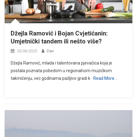
Džejla Ramović i Bojan Cvjetićanin:
Umjetnički tandem ili nešto više?
20/06/2025
Dan
Džejla Ramović, mlada i talentovana pjevačica koja je
postala poznata pobedom u regionalnom muzičkom
takmičenju, već godinama pažljivo gradi k
Read More…