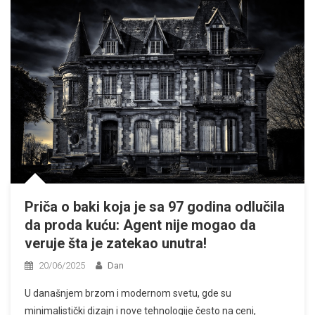
Priča o baki koja je sa 97 godina odlučila
da proda kuću: Agent nije mogao da
veruje šta je zatekao unutra!
20/06/2025
Dan
U današnjem brzom i modernom svetu, gde su
minimalistički dizajn i nove tehnologije često na ceni,