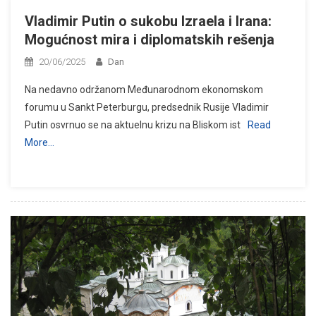
Vladimir Putin o sukobu Izraela i Irana:
Mogućnost mira i diplomatskih rešenja
20/06/2025
Dan
Na nedavno održanom Međunarodnom ekonomskom
forumu u Sankt Peterburgu, predsednik Rusije Vladimir
Putin osvrnuo se na aktuelnu krizu na Bliskom ist
Read
More…