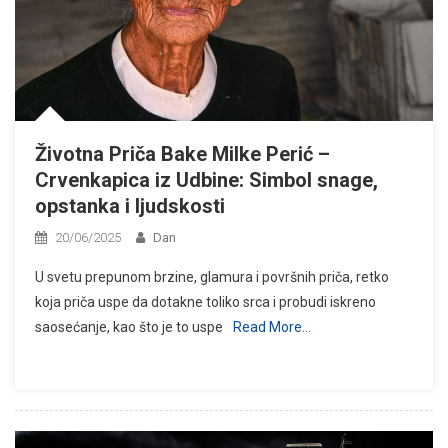
Životna Priča Bake Milke Perić –
Crvenkapica iz Udbine: Simbol snage,
opstanka i ljudskosti
20/06/2025
Dan
U svetu prepunom brzine, glamura i površnih priča, retko
koja priča uspe da dotakne toliko srca i probudi iskreno
saosećanje, kao što je to uspe
Read More…