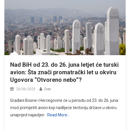
Nad BiH od 23. do 26. juna letjet će turski
avion: Šta znači promatrački let u okviru
Ugovora “Otvoreno nebo”?
20/06/2025
Dan
Građani Bosne i Hercegovine će u periodu od 23. do 26. juna
moći primijetiti avion koji nadlijeće teritoriju države u okviru
unaprijed najavljen
Read More…