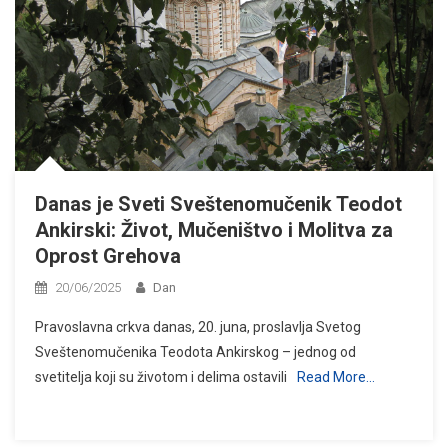
Danas je Sveti Sveštenomučenik Teodot
Ankirski: Život, Mučeništvo i Molitva za
Oprost Grehova
20/06/2025
Dan
Pravoslavna crkva danas, 20. juna, proslavlja Svetog
Sveštenomučenika Teodota Ankirskog – jednog od
svetitelja koji su životom i delima ostavili
Read More…