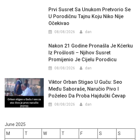
Prvi Susret Sa Unukom Pretvorio Se
U Porodičnu Tajnu Koju Niko Nije
Očekivao
08/08/2026
dan
Nakon 21 Godine Pronašla Je Kćerku
Iz Prošlosti – Njihov Susret
Promijenio Je Cijelu Porodicu
08/08/2026
dan
Viktor Orban Stigao U Guču: Seo
Među Saboraše, Naručio Pivo I
Poželeo Da Proba Hajdučki Ćevap
08/08/2026
dan
June 2025
M
T
W
T
F
S
S