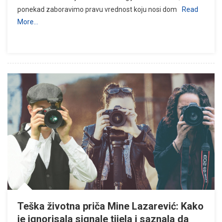
ponekad zaboravimo pravu vrednost koju nosi dom
Read
More…
Teška životna priča Mine Lazarević: Kako
je ignorisala signale tijela i saznala da