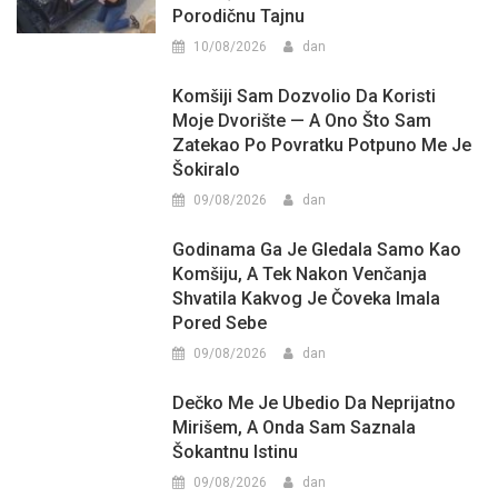
Porodičnu Tajnu
10/08/2026
dan
Komšiji Sam Dozvolio Da Koristi
Moje Dvorište — A Ono Što Sam
Zatekao Po Povratku Potpuno Me Je
Šokiralo
09/08/2026
dan
Godinama Ga Je Gledala Samo Kao
Komšiju, A Tek Nakon Venčanja
Shvatila Kakvog Je Čoveka Imala
Pored Sebe
09/08/2026
dan
Dečko Me Je Ubedio Da Neprijatno
Mirišem, A Onda Sam Saznala
Šokantnu Istinu
09/08/2026
dan