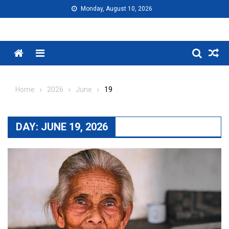
Skip
Monday, August 10, 2026
to
content
Menu
Home
2026
June
19
DAY:
JUNE 19, 2026