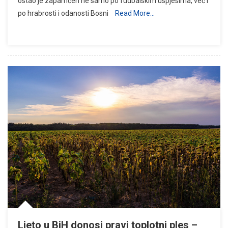
ostao je zapamćen ne samo po fudbalskim uspjesima, već i
po hrabrosti i odanosti Bosni
Read More…
Ljeto u BiH donosi pravi toplotni ples –