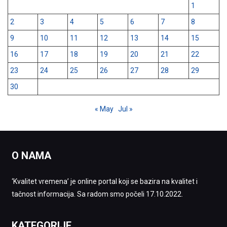
1
2
3
4
5
6
7
8
9
10
11
12
13
14
15
16
17
18
19
20
21
22
23
24
25
26
27
28
29
30
« May
Jul »
O NAMA
‘Kvalitet vremena’ je online portal koji se bazira na kvalitet i
tačnost informacija. Sa radom smo počeli 17.10.2022.
KATEGORIJE