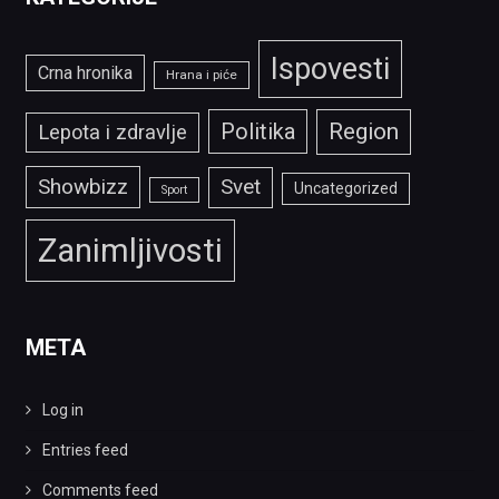
Ispovesti
Crna hronika
Hrana i piće
Politika
Region
Lepota i zdravlje
Showbizz
Svet
Uncategorized
Sport
Zanimljivosti
META
Log in
Entries feed
Comments feed