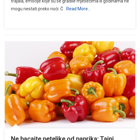
trajala, emocije koje su se gradile mjesecima ili godinama ne
mogu nestati preko noći. Č
Read More…
Ne bacajte peteljke od paprika: Tajni