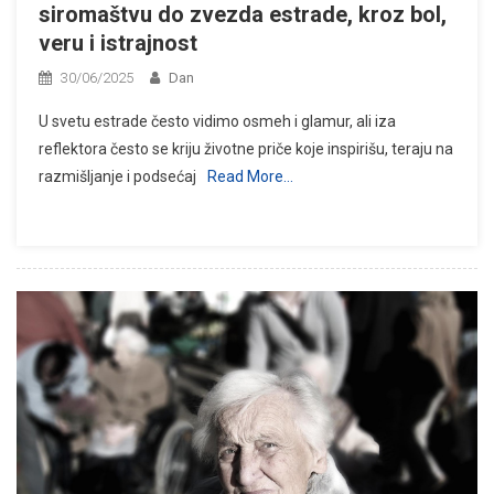
siromaštvu do zvezda estrade, kroz bol,
veru i istrajnost
30/06/2025
Dan
U svetu estrade često vidimo osmeh i glamur, ali iza
reflektora često se kriju životne priče koje inspirišu, teraju na
razmišljanje i podsećaj
Read More…