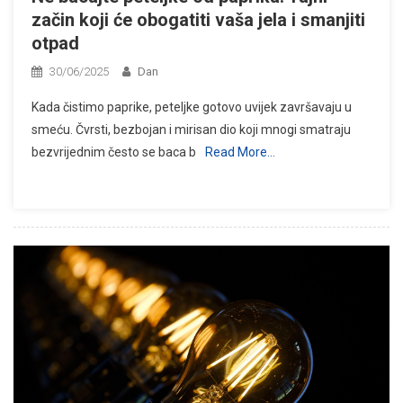
začin koji će obogatiti vaša jela i smanjiti
otpad
30/06/2025
Dan
Kada čistimo paprike, peteljke gotovo uvijek završavaju u
smeću. Čvrsti, bezbojan i mirisan dio koji mnogi smatraju
bezvrijednim često se baca b
Read More…