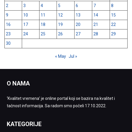
2
3
4
5
6
7
8
9
10
11
12
13
14
15
16
17
18
19
20
21
22
23
24
25
26
27
28
29
30
« May
Jul »
O NAMA
‘Kvalitet vremena’ je online portal koji se bazira na kvalitet i
tačnost informacija. Sa radom smo počeli 17.10.2022.
KATEGORIJE