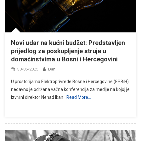
Novi udar na kućni budžet: Predstavljen
prijedlog za poskupljenje struje u
domaćinstvima u Bosni i Hercegovini
30/06/2025
Dan
U prostorijama Elektroprivrede Bosne i Hercegovine (EPBiH)
nedavno je održana važna konferencija za medije na kojoj je
izvršni direktor Nenad Ikan
Read More…