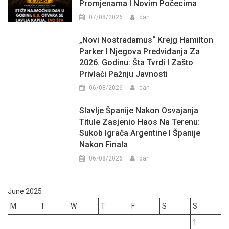
Promjenama I Novim Počecima
07/08/2026
dan
„Novi Nostradamus“ Krejg Hamilton
Parker I Njegova Predviđanja Za
2026. Godinu: Šta Tvrdi I Zašto
Privlači Pažnju Javnosti
06/08/2026
dan
Slavlje Španije Nakon Osvajanja
Titule Zasjenio Haos Na Terenu:
Sukob Igrača Argentine I Španije
Nakon Finala
06/08/2026
dan
June 2025
M
T
W
T
F
S
S
1