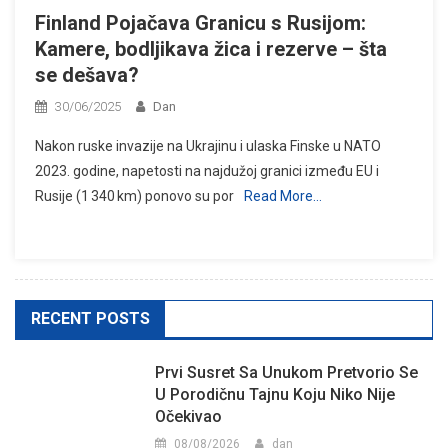
Finland Pojačava Granicu s Rusijom:
Kamere, bodljikava žica i rezerve – šta
se dešava?
30/06/2025
Dan
Nakon ruske invazije na Ukrajinu i ulaska Finske u NATO
2023. godine, napetosti na najdužoj granici između EU i
Rusije (1 340 km) ponovo su por
Read More…
RECENT POSTS
Prvi Susret Sa Unukom Pretvorio Se
U Porodičnu Tajnu Koju Niko Nije
Očekivao
08/08/2026
dan