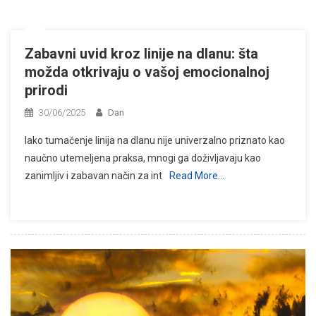
Zabavni uvid kroz linije na dlanu: šta
možda otkrivaju o vašoj emocionalnoj
prirodi
30/06/2025
Dan
Iako tumačenje linija na dlanu nije univerzalno priznato kao
naučno utemeljena praksa, mnogi ga doživljavaju kao
zanimljiv i zabavan način za int
Read More…