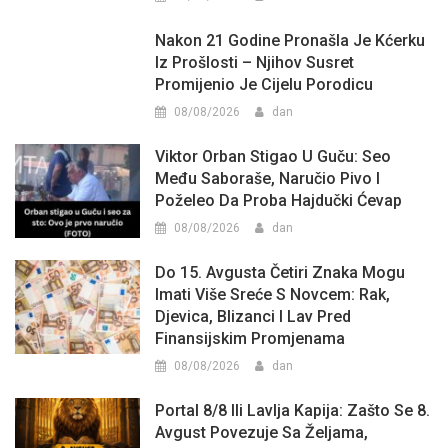
Nakon 21 Godine Pronašla Je Kćerku
Iz Prošlosti – Njihov Susret
Promijenio Je Cijelu Porodicu
08/08/2026
dan
Viktor Orban Stigao U Guču: Seo
Među Saboraše, Naručio Pivo I
Poželeo Da Proba Hajdučki Ćevap
08/08/2026
dan
Do 15. Avgusta Četiri Znaka Mogu
Imati Više Sreće S Novcem: Rak,
Djevica, Blizanci I Lav Pred
Finansijskim Promjenama
08/08/2026
dan
Portal 8/8 Ili Lavlja Kapija: Zašto Se 8.
Avgust Povezuje Sa Željama,