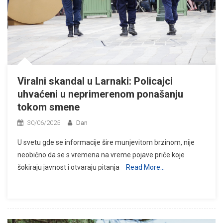
Viralni skandal u Larnaki: Policajci
uhvaćeni u neprimerenom ponašanju
tokom smene
30/06/2025
Dan
U svetu gde se informacije šire munjevitom brzinom, nije
neobično da se s vremena na vreme pojave priče koje
šokiraju javnost i otvaraju pitanja
Read More…