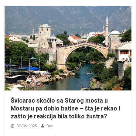
Švicarac skočio sa Starog mosta u
Mostaru pa dobio batine – šta je rekao i
zašto je reakcija bila toliko žustra?
30/06/2025
Dan