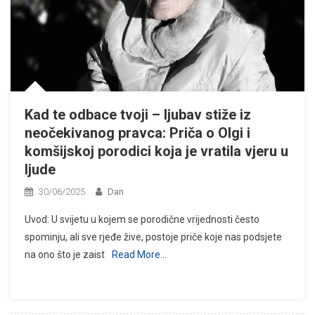
Kad te odbace tvoji – ljubav stiže iz
neočekivanog pravca: Priča o Olgi i
komšijskoj porodici koja je vratila vjeru u
ljude
30/06/2025
Dan
Uvod: U svijetu u kojem se porodične vrijednosti često
spominju, ali sve rjeđe žive, postoje priče koje nas podsjete
na ono što je zaist
Read More…