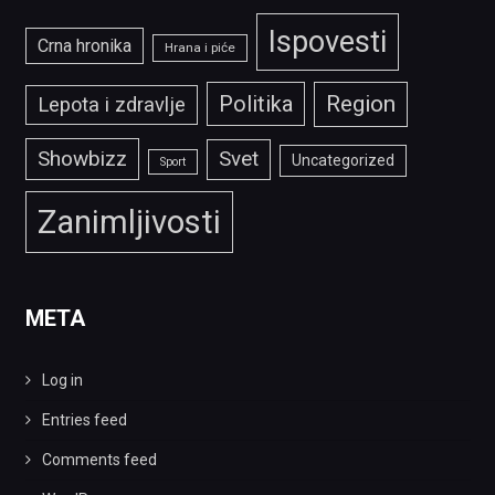
Ispovesti
Crna hronika
Hrana i piće
Politika
Region
Lepota i zdravlje
Showbizz
Svet
Uncategorized
Sport
Zanimljivosti
META
Log in
Entries feed
Comments feed