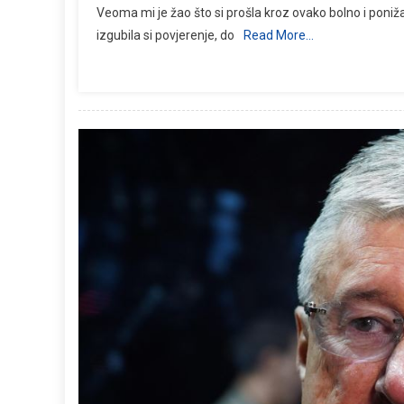
Veoma mi je žao što si prošla kroz ovako bolno i poniž
izgubila si povjerenje, do
Read More…