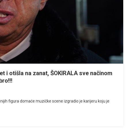
et i otišla na zanat, ŠOKIRALA sve načinom
ro!!!
nijih figura domaće muzičke scene izgradio je karijeru koju je