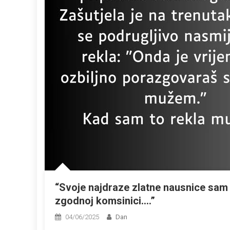
“Svoje najdraze zlatne nausnice sam iz
zgodnoj komsinici….”
04/06/2025
Dan