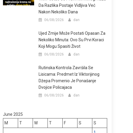
Da Razlika Postaje Vidljiva Već
Nakon Nekoliko Dana
06/08/2026
dan
Ujed Zmije Može Postati Opasan Za
Nekoliko Minuta: Ovo Su Prvi Koraci
Koji Mogu Spasiti Život
06/08/2026
dan
Rutinska Kontrola Završila Se
Lisicama: Predmet Iz Viktorijinog
Džepa Promenio Je Ponašanje
Dvojice Policajaca
06/08/2026
dan
June 2025
M
T
W
T
F
S
S
1