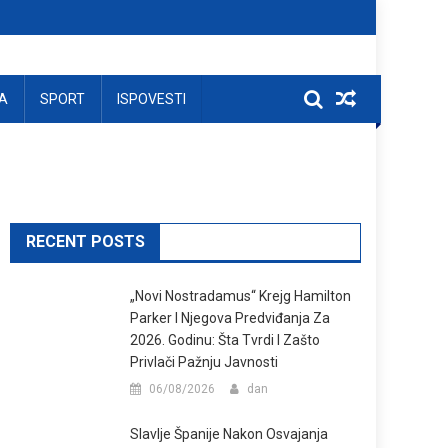
A
SPORT
ISPOVESTI
RECENT POSTS
„Novi Nostradamus“ Krejg Hamilton
Parker I Njegova Predviđanja Za
2026. Godinu: Šta Tvrdi I Zašto
Privlači Pažnju Javnosti
06/08/2026
dan
Slavlje Španije Nakon Osvajanja