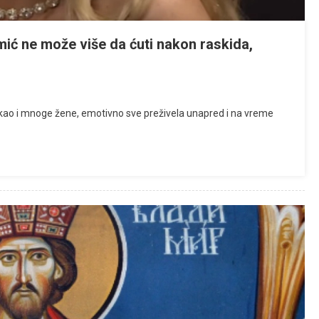
 ne može više da ćuti nakon raskida,
e, kao i mnoge žene, emotivno sve preživela unapred i na vreme