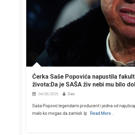
Ćerka Saše Popovića napustila fakult
života:Da je SAŠA živ nebi mu bilo dob
04/06/2025
Dan
Saša Popović legendarni producent i jedna od najuticaj
malo ko mogao da zamisli. Ip
Read More…