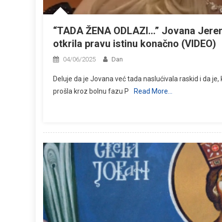
“TADA ŽENA ODLAZI…” Jovana Jeremić
otkrila pravu istinu konačno (VIDEO)
04/06/2025
Dan
Deluje da je Jovana već tada naslućivala raskid i da j
prošla kroz bolnu fazu P
Read More…