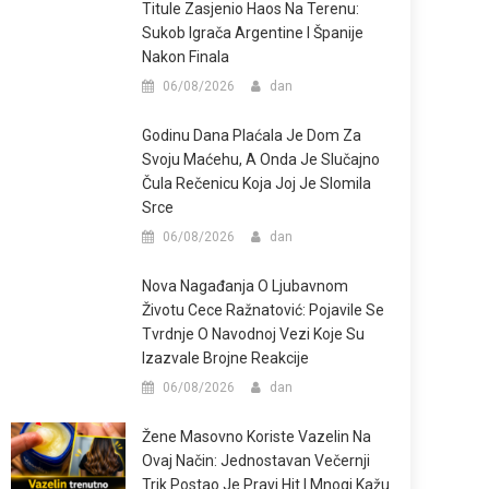
Titule Zasjenio Haos Na Terenu:
Sukob Igrača Argentine I Španije
Nakon Finala
06/08/2026
dan
Godinu Dana Plaćala Je Dom Za
Svoju Maćehu, A Onda Je Slučajno
Čula Rečenicu Koja Joj Je Slomila
Srce
06/08/2026
dan
Nova Nagađanja O Ljubavnom
Životu Cece Ražnatović: Pojavile Se
Tvrdnje O Navodnoj Vezi Koje Su
Izazvale Brojne Reakcije
06/08/2026
dan
Žene Masovno Koriste Vazelin Na
Ovaj Način: Jednostavan Večernji
Trik Postao Je Pravi Hit I Mnogi Kažu