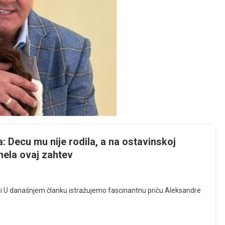
: Decu mu nije rodila, a na ostavinskoj
znela ovaj zahtev
osti U današnjem članku istražujemo fascinantnu priču Aleksandre