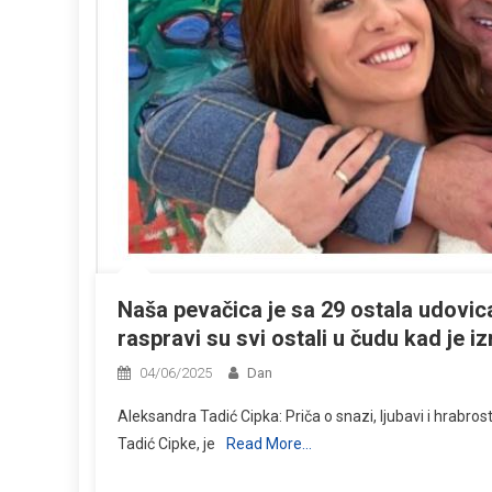
Naša pevačica je sa 29 ostala udovica
raspravi su svi ostali u čudu kad je i
04/06/2025
Dan
Aleksandra Tadić Cipka: Priča o snazi, ljubavi i hrabr
Tadić Cipke, je
Read More…