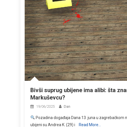
Bivši suprug ubijene ima alibi: šta zn
Markuševcu?
19/06/2025
Dan
Pozadina događaja Dana 13. juna u zagrebačkom na
ubijeni su Andrea K. (29) i
Read More…