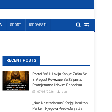
A
SPORT
ISPOVESTI
RECENT POSTS
Portal 8/8 Ili Lavlja Kapija: Zašto Se
8. Avgust Povezuje Sa Željama,
Promjenama I Novim Počecima
07/08/2026
dan
„Novi Nostradamus“ Krejg Hamilton
Parker I Njegova Predviđanja Za