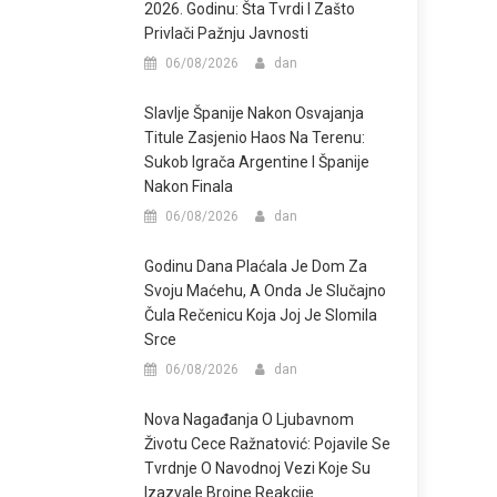
2026. Godinu: Šta Tvrdi I Zašto
Privlači Pažnju Javnosti
06/08/2026
dan
Slavlje Španije Nakon Osvajanja
Titule Zasjenio Haos Na Terenu:
Sukob Igrača Argentine I Španije
Nakon Finala
06/08/2026
dan
Godinu Dana Plaćala Je Dom Za
Svoju Maćehu, A Onda Je Slučajno
Čula Rečenicu Koja Joj Je Slomila
Srce
06/08/2026
dan
Nova Nagađanja O Ljubavnom
Životu Cece Ražnatović: Pojavile Se
Tvrdnje O Navodnoj Vezi Koje Su
Izazvale Brojne Reakcije