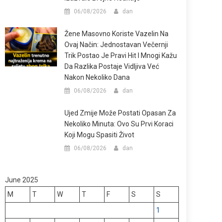
06/08/2026
dan
Žene Masovno Koriste Vazelin Na
Ovaj Način: Jednostavan Večernji
Trik Postao Je Pravi Hit I Mnogi Kažu
Da Razlika Postaje Vidljiva Već
Nakon Nekoliko Dana
06/08/2026
dan
Ujed Zmije Može Postati Opasan Za
Nekoliko Minuta: Ovo Su Prvi Koraci
Koji Mogu Spasiti Život
06/08/2026
dan
June 2025
M
T
W
T
F
S
S
1